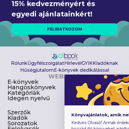
15% kedvezményért és 
egyedi ajánlatainkért!
FELIRATKOZOM
Rólunk
Ügyfélszolgálat
Hírlevél
GYIK
Kiadóknak
Hűségjutalom
E-könyvek dedikálással
WEBSHOP
E-könyvek
Csomagajánlatok
Hangoskönyvek
Akciósak
Kategóriák
Előjegyezhetők
Idegen nyelvű
Újdonságok
Szerzők
Gyerekkönyvek
Könyvajánlatok, amik n
Kiadók
Heti toplista
Sorozatok
Ajándékutalvány
Kedves Olvasó! Annak érdek
Felolvasók
Blog
hozzád illő könyveket ajánlha