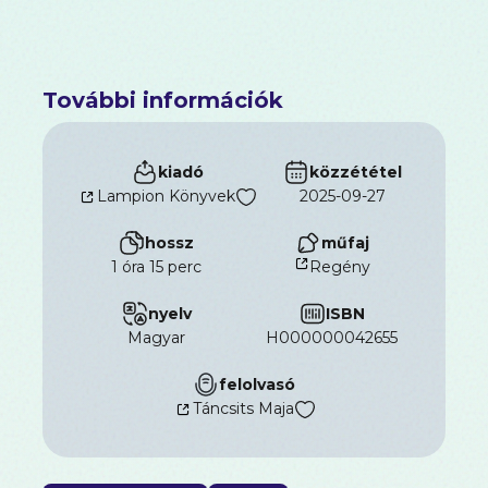
További információk
kiadó
közzététel
Lampion Könyvek
2025-09-27
hossz
műfaj
1 óra 15 perc
Regény
nyelv
ISBN
magyar
H000000042655
felolvasó
Táncsits Maja