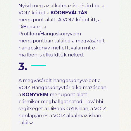
Nyisd meg az alkalmazást, és írd be a
VOIZ kódot a
KÓDBEVÁLTÁS
menüpont alatt. A VOIZ kódot itt, a
DiBookon, a
Profilom/Hangoskönyveim
menüpontban találod a megvásárolt
hangoskönyv mellett, valamint e-
mailben is elküldtük neked.
3.
A megvásárolt hangoskönyveidet a
VOIZ Hangoskönyvtár alkalmazásban,
a
KÖNYVEIM
menüpont alatt
bármikor meghallgathatod. További
segítséget a DiBook GYIK-ban, a VOIZ
honlapján és a VOIZ alkalmazásban
találsz.