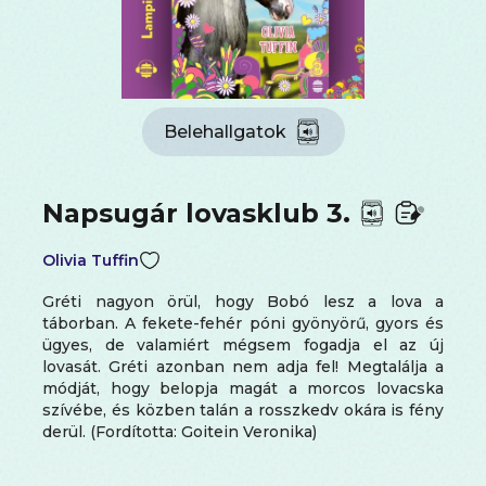
Belehallgatok
Napsugár lovasklub 3.
Olivia Tuffin
Gréti nagyon örül, hogy Bobó lesz a lova a
táborban. A fekete-fehér póni gyönyörű, gyors és
ügyes, de valamiért mégsem fogadja el az új
lovasát. Gréti azonban nem adja fel! Megtalálja a
módját, hogy belopja magát a morcos lovacska
szívébe, és közben talán a rosszkedv okára is fény
derül. (Fordította: Goitein Veronika)