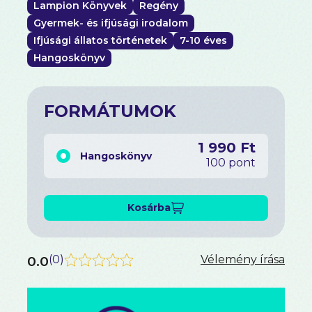
Lampion Könyvek
Regény
Gyermek- és ifjúsági irodalom
Ifjúsági állatos történetek
7-10 éves
Hangoskönyv
FORMÁTUMOK
1 990 Ft
Hangoskönyv
100 pont
Kosárba
0.0
(
0
)
Vélemény írása