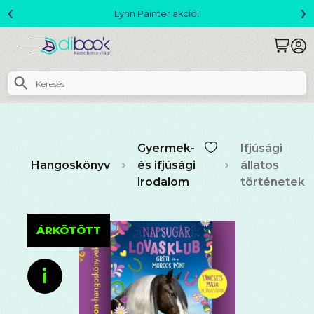
‹
›
Megjelent! L. J. Shen: Legvadabb álmaimban szeretlek
Gyermek-
Ifjúsági
Hangoskönyv
és ifjúsági
állatos
irodalom
történetek
ÁRKÖTÖTT
i