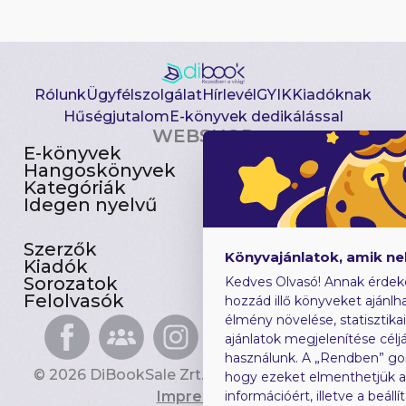
Rólunk
Ügyfélszolgálat
Hírlevél
GYIK
Kiadóknak
Hűségjutalom
E-könyvek dedikálással
WEBSHOP
E-könyvek
Csomagajánlatok
Hangoskönyvek
Akciósak
Kategóriák
Előjegyezhetők
Idegen nyelvű
Újdonságok
Szerzők
Gyerekkönyvek
Könyvajánlatok, amik n
Kiadók
Heti toplista
Sorozatok
Ajándékutalvány
Kedves Olvasó! Annak érdek
Felolvasók
Blog
hozzád illő könyveket ajánlha
élmény növelése, statisztika
ajánlatok megjelenítése céljá
használunk. A „Rendben” go
© 2026 DiBookSale Zrt. Minden jog fenntartva.
hogy ezeket elmenthetjük 
Impresszum
információért, illetve a beál