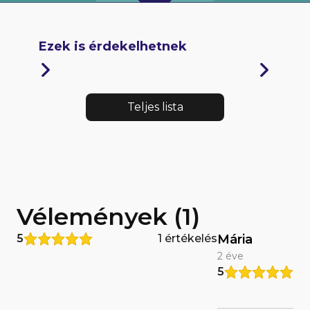
Ezek is érdekelhetnek
Teljes lista
Vélemények (1)
5
1 értékelés
Mária
2 éve
5