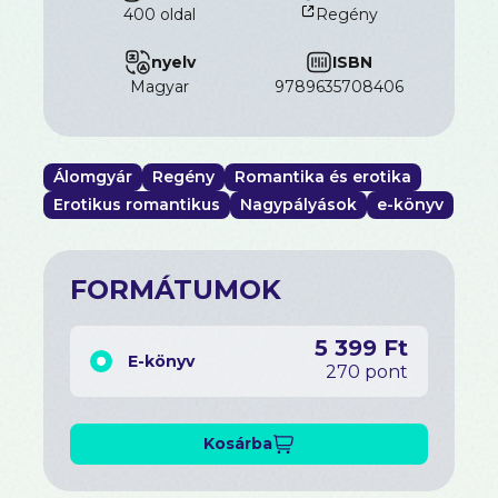
bestsellerszerző-párosának regénye egy
400 oldal
Regény
erotikával túlfűtött történet, amelyben a vágyé és a
pajkos pillanatoké a főszerep.
nyelv
ISBN
magyar
9789635708406
Álomgyár
Regény
Romantika és erotika
„Fantasztikus olvasmány!” – Unconventional
Bookworms
Erotikus romantikus
Nagypályások
e-könyv
FORMÁTUMOK
5 399 Ft
E-könyv
270 pont
Kosárba