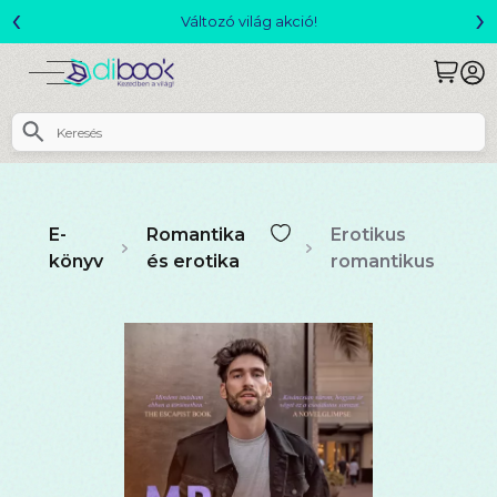
‹
›
Csomagajánlatok- Akár 25% kedvezménnyel!
E-
Romantika
Erotikus
könyv
és erotika
romantikus