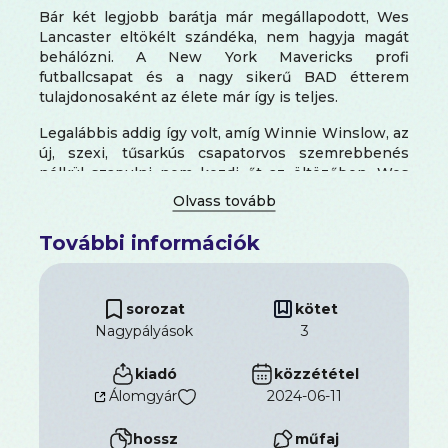
Bár két legjobb barátja már megállapodott, Wes
Lancaster eltökélt szándéka, nem hagyja magát
behálózni. A New York Mavericks profi
futballcsapat és a nagy sikerű BAD étterem
tulajdonosaként az élete már így is teljes.
Legalábbis addig így volt, amíg Winnie Winslow, az
új, szexi, tűsarkús csapatorvos szemrebbenés
nélkül szapulni nem kezdi őt az öltözőben. Wes
pedig ezután már nem tudja megállni, hogy ne
akarja őt.
További információk
Winnie egy ötgyermekes család egyetlen
lánygyermekeként éppoly szókimondó, mint
amilyen gyönyörű. Az a fajta nő, aki bárhol megállja
sorozat
kötet
a helyét – és ez még nem minden…
Nagypályások
3
Mr. Lancaster mindig is versengő típus volt, és a
meccs elkezdődött. A díj nem más, mint a
kiadó
közzététel
nagybetűs szerelem. Biztos, hogy nem veszíthet.
Álomgyár
2024-06-11
Vagy mégis?
hossz
műfaj
Max Monroe
, a New York Times és a USA Today