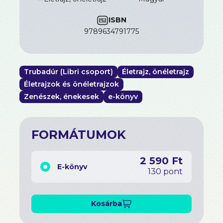
ISBN
9789634791775
Trubadúr (Libri csoport)
Életrajz, önéletrajz
Életrajzok és önéletrajzok
Zenészek, énekesek
e-könyv
FORMÁTUMOK
2 590 Ft
E-könyv
130 pont
Kosárba