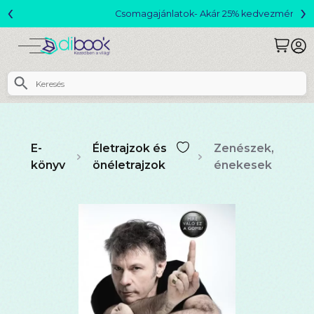
‹
›
Csomagajánlatok- Akár 25% kedvezménnyel!
E-
Életrajzok és
Zenészek,
könyv
önéletrajzok
énekesek