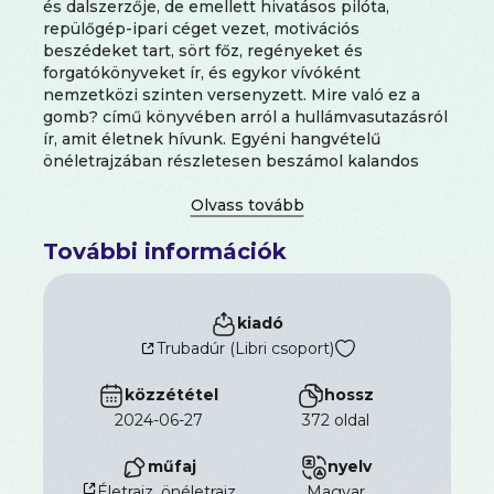
és dalszerzője, de emellett hivatásos pilóta,
repülőgép-ipari céget vezet, motivációs
beszédeket tart, sört főz, regényeket és
forgatókönyveket ír, és egykor vívóként
nemzetközi szinten versenyzett. Mire való ez a
gomb? című könyvében arról a hullámvasutazásról
ír, amit életnek hívunk. Egyéni hangvételű
önéletrajzában részletesen beszámol kalandos
gyerekkoráról, az Iron Maiden felemelkedéséről, a
sötétség erőinek megidézéséről, a vívás
filozófiájáról, a Boeing gépek világáról, és arról,
További információk
hogyan tessékelte ki életéből a hívatlan
vendégként érkező rákot. Intelligens, vicces,
őszinte memoárjából teljes képet kapunk egy igazi
rock-ikon életéről, érzelmi és mentális világáról.
kiadó
Bruce Dickinson
élettörténete nem csupán az
Trubadúr (Libri csoport)
Iron Maiden-rajongóknak nyújthat inspirációt.
közzététel
hossz
2024-06-27
372 oldal
műfaj
nyelv
Életrajz, önéletrajz
magyar