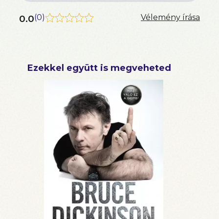
0.0
(
0
)
Vélemény írása
Ezekkel együtt is megveheted