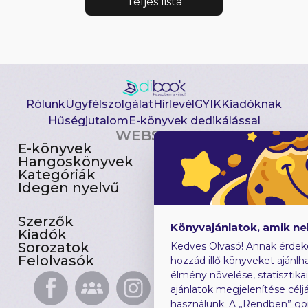
Teljes lista
Rólunk
Ügyfélszolgálat
Hírlevél
GYIK
Kiadóknak
Hűségjutalom
E-könyvek dedikálással
WEBSHOP
E-könyvek
Csomagajánlatok
Hangoskönyvek
Akciósak
Kategóriák
Előjegyezhetők
Idegen nyelvű
Újdonságok
Szerzők
Gyerekkönyvek
Könyvajánlatok, amik n
Kiadók
Heti toplista
Sorozatok
Ajándékutalvány
Kedves Olvasó! Annak érdek
Felolvasók
Blog
hozzád illő könyveket ajánlha
élmény növelése, statisztika
ajánlatok megjelenítése céljá
használunk. A „Rendben” go