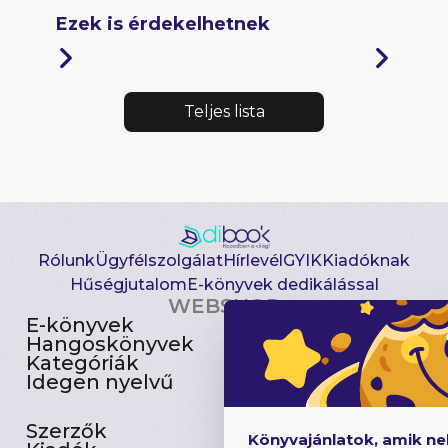
Ezek is érdekelhetnek
Teljes lista
Rólunk
Ügyfélszolgálat
Hírlevél
GYIK
Kiadóknak
Hűségjutalom
E-könyvek dedikálással
WEBSHOP
E-könyvek
Csomagajánlatok
Hangoskönyvek
Akciósak
Kategóriák
Előjegyezhetők
Idegen nyelvű
Újdonságok
Szerzők
Gyerekkönyvek
Könyvajánlatok, amik n