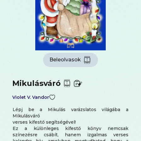
Beleolvasok
Mikulásváró
Violet V. Vandor
Lépj be a Mikulás varázslatos világába a
Mikulásváró
verses kifestő segítségével!
Ez a különleges kifestő könyv nemcsak
színezésre csábít, hanem izgalmas verses
kalandra hív, amelyben megtudhatod, hogy a