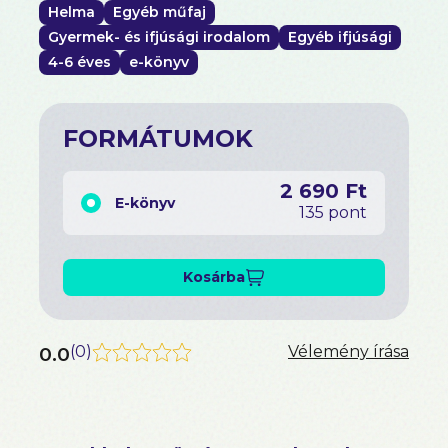
Helma
Egyéb műfaj
Gyermek- és ifjúsági irodalom
Egyéb ifjúsági
4-6 éves
e-könyv
FORMÁTUMOK
2 690 Ft
E-könyv
135 pont
Kosárba
0.0
(
0
)
Vélemény írása