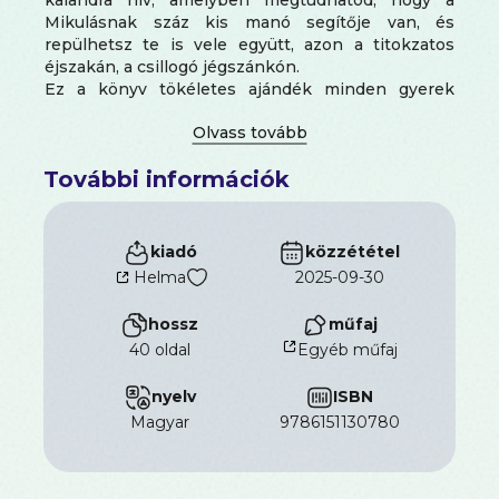
Mikulásnak száz kis manó segítője van, és
repülhetsz te is vele együtt, azon a titokzatos
éjszakán, a csillogó jégszánkón.
Ez a könyv tökéletes ajándék minden gyerek
számára, aki szeretne még mélyebben elmerülni a
Mikulás várás varázslatos hangulatában.
Fogd a ceruzáidat, és kezdődhet a móka!
További információk
A Mikulásvárás sosem volt még ilyen színes és
játékos!
kiadó
közzététel
Helma
2025-09-30
hossz
műfaj
40 oldal
Egyéb műfaj
nyelv
ISBN
magyar
9786151130780