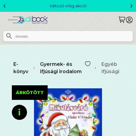
‹
›
Változó világ akció!
E-
Gyermek- és
Egyéb
könyv
ifjúsági irodalom
ifjúsági
ÁRKÖTÖTT
i