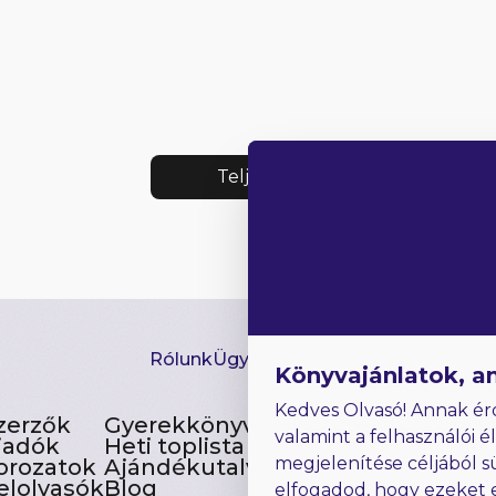
Teljes lista
Rólunk
Ügyfélszolgálat
Hírlevél
GYIK
Ki
Könyvajánlatok, a
Kedves Olvasó! Annak ér
zerzők
Gyerekkönyvek
valamint a felhasználói é
iadók
Heti toplista
megjelenítése céljából s
orozatok
Ajándékutalvány
elolvasók
Blog
elfogadod, hogy ezeket 