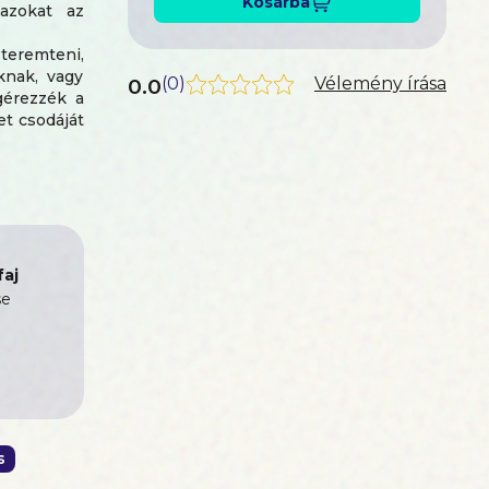
Kosárba
azokat az
teremteni,
knak, vagy
0.0
(
0
)
Vélemény írása
gérezzék a
et csodáját
 észre kell
mint nekem
!
aj
se
s