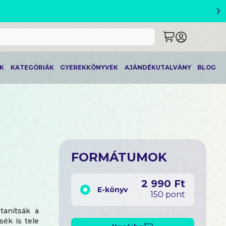
›
K
KATEGÓRIÁK
GYEREKKÖNYVEK
AJÁNDÉKUTALVÁNY
BLOG
FORMÁTUMOK
2 990 Ft
E-könyv
150 pont
tanítsák a
ék is tele