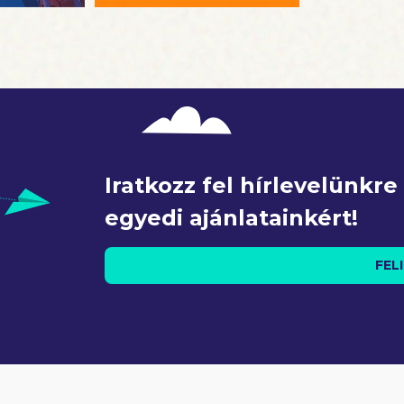
Iratkozz fel hírlevelünkr
egyedi ajánlatainkért!
FEL