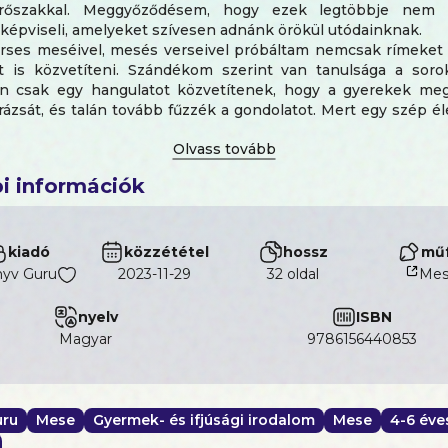
rőszakkal. Meggyőződésem, hogy ezek legtöbbje nem 
képviseli, amelyeket szívesen adnánk örökül utódainknak.
erses meséivel, mesés verseivel próbáltam nemcsak rímeket 
t is közvetíteni. Szándékom szerint van tanulsága a soro
n csak egy hangulatot közvetítenek, hogy a gyerekek me
arázsát, és talán tovább fűzzék a gondolatot. Mert egy szép él
 dolgok adják, hanem a hétköznapok boldog pillanatai. Csak
őket…
a könyv annyi boldogságot mindenkinek, aki a kezébe veszi, 
i információk
mikor írtam. Mert minden sora a szívemből jött. Jó szórakozást
kiadó
közzététel
hossz
műf
yv Guru
2023-11-29
32 oldal
Me
nyelv
ISBN
magyar
9786156440853
uru
Mese
Gyermek- és ifjúsági irodalom
Mese
4-6 éve