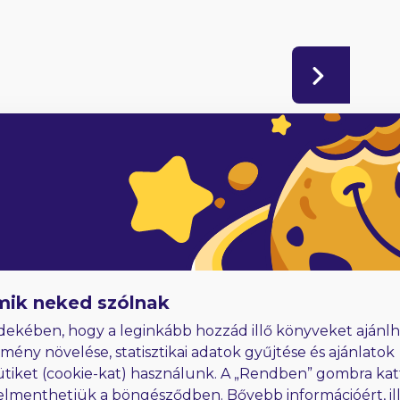
adóknak
Hűségjutalom
E-könyvek dedikálással
mik neked szólnak
dekében, hogy a leginkább hozzád illő könyveket ajánlh
lmény növelése, statisztikai adatok gyűjtése és ajánlatok
ütiket (cookie-kat) használunk. A „Rendben” gombra kat
elmenthetjük a böngésződben. Bővebb információért, ill