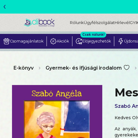
‹
Rólunk
Ügyfélszolgálat
Hírlevél
GYI
Csak nálunk!
Csomagajánlatok
Akciók
Előjegyezhetők
Újdons
E-könyv
Gyermek- és ifjúsági irodalom
Mes
Szabó An
Kedves Ol
Az anyák,
gyerekeke