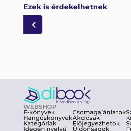
Ezek is érdekelhetnek
WEBSHOP
E-könyvek
Csomagajánlatok
S
Hangoskönyvek
Akciósak
K
Kategóriák
Előjegyezhetők
S
Idegen nyelvű
Újdonságok
F