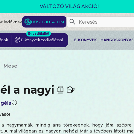
VÁLTOZÓ VILÁG AKCIÓ!
K
Kiadóknak
HŰSÉGJUTALOM
Egyedülálló!
ágok
E-könyvek dedikálással
E-KÖNYVEK
HANGOSKÖNYVE
Mese
él a nagyi
géla
vasó!
 a nagymamák mindig arra törekednek, hogy jóra, szépre 
t. A mai világban ez nagyon nehéz! Már a tévében látott mes