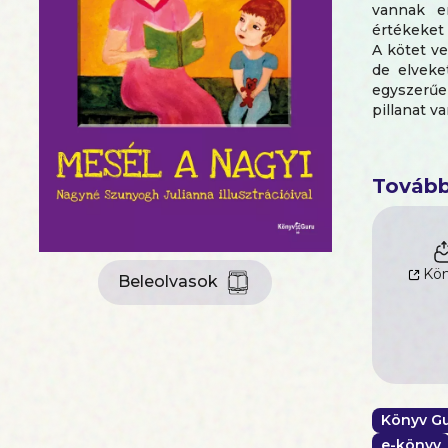
vannak e
értékeket 
A kötet v
de elveke
egyszerűe
pillanat v
nem a nagy
vennünk 
Adjon ez 
Tovább
okozott, a
A nagyi
Kön
Beleolvasok
Könyv G
e-könyv