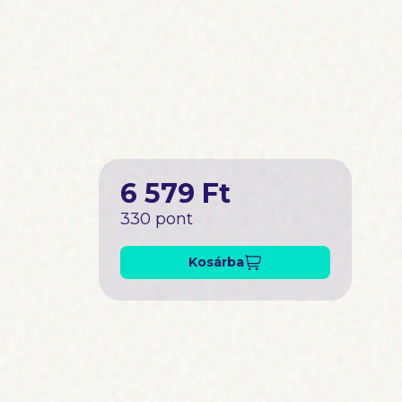
y ordítok,
6 579 Ft
330 pont
Kosárba