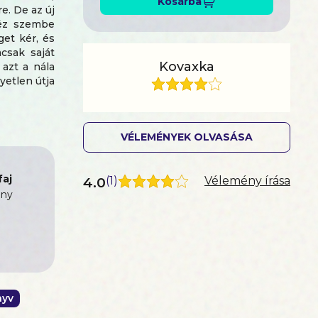
Kosárba
e. De az új
néz szembe
get kér, és
csak saját
Kovaxka
azt a nála
yetlen útja
i gyűlölve
ztonságban
közönyt és
VÉLEMÉNYEK OLVASÁSA
az otthon
orsfordító
aj
4.0
(
1
)
Vélemény írása
sity of the
ny
ierje a 78.
volt, ahol
a harmadik
óvárognak.
nyv
s szeretet