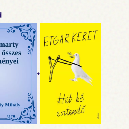
k, és ott vagyok mellettük én is, kisgyermekként, ahog
ok, és én is sóvárgok anyám szeretetéért."
d
+