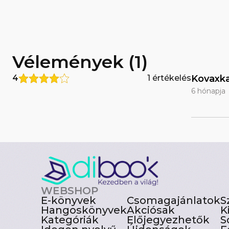
Vélemények (1)
4
1 értékelés
Kovaxk
6 hónapja
WEBSHOP
E-könyvek
Csomagajánlatok
S
Hangoskönyvek
Akciósak
K
Kategóriák
Előjegyezhetők
S