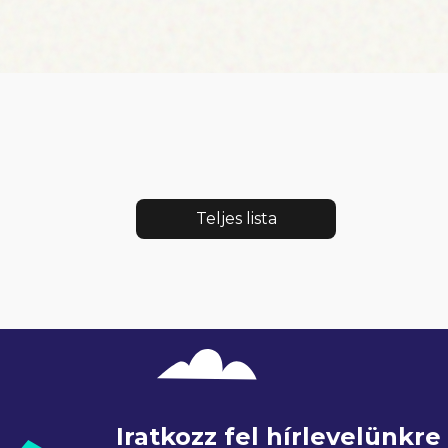
Teljes lista
Iratkozz fel hírlevelünkr