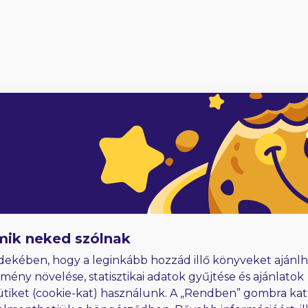
4
adóknak
Hűségjutalom
E-könyvek dedikálással
mik neked szólnak
dekében, hogy a leginkább hozzád illő könyveket ajánlh
lmény növelése, statisztikai adatok gyűjtése és ajánlatok
ütiket (cookie-kat) használunk. A „Rendben” gombra kat