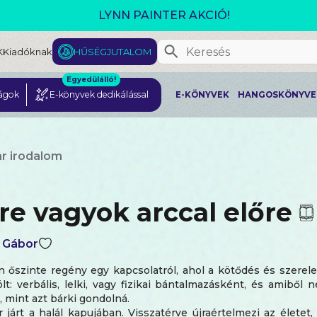
GJELENT! L. J. SHEN: LEGVADABB ÁLMAIMBAN SZER
K
Kiadóknak
HŰSÉGJUTALOM
Egyedülálló!
ágok
E-könyvek dedikálással
E-KÖNYVEK
HANGOSKÖNYVE
r irodalom
re vagyok arccal előre
s Gábor
n őszinte regény egy kapcsolatról, ahol a kötődés és szerel
lt: verbális, lelki, vagy fizikai bántalmazásként, és amiből
mint azt bárki gondolná.
r járt a halál kapujában. Visszatérve újraértelmezi az életet,