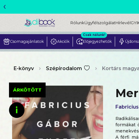
‹
ME
Rólunk
Ügyfélszolgálat
Hírlevél
GYI
Csak nálunk!
Csomagajánlatok
Akciók
Előjegyezhetők
Újdons
E-könyv
Szépirodalom
Kortárs magya
Mer
ÁRKÖTÖTT
Fabriciu
i
Radikálisa
formákat ö
menekvés, 
A férfi má