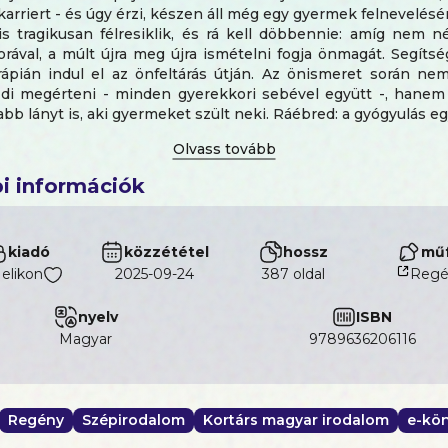
karriert - és úgy érzi, készen áll még egy gyermek felnevelésér
is tragikusan félresiklik, és rá kell döbbennie: amíg nem 
ával, a múlt újra meg újra ismételni fogja önmagát. Segítsé
rápián indul el az önfeltárás útján. Az önismeret során nem
di megérteni - minden gyerekkori sebével együtt -, hanem 
alabb lányt is, aki gyermeket szült neki. Ráébred: a gyógyulás eg
án át vezet. Megtanul együttérezni még azzal a nővel is, ak
ozzá. Gyógyulnia kell - ha másért nem, hát azért, hogy bi
elni két kislányát. Az esendő, sebzett férfi legyőzve a 
i információk
 beszélni kezd arról, amiről nem sokan beszélnek: 
ett abúzusról. A történet középpontjában mégis az empátia s
z öröm lehetősége áll.
kiadó
közzététel
hossz
műf
 Gábor
elikon
író, filmrendező, a londoni Central Saint Martins Univer
2025-09-24
387 oldal
Regé
lomázott. Eltörölni Frankot című első játékfilmjének világprem
Nemzetközi Filmfesztiválon, a Kritikusok Hete szekciójában 
nyelv
ISBN
a leginnovatívabb film díját. A Merre vagyok arccal előre 
magyar
9789636206116
más mellett láttam Flórát és Emmát, ahogy szeretetért s
Regény
Szépirodalom
Kortárs magyar irodalom
e-kö
ltozva, bármi áron, akár magukat is megsebezve figyelmet é