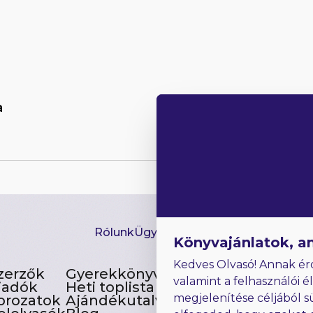
a
Rólunk
Ügyfélszolgálat
Hírlevél
GYIK
Ki
Könyvajánlatok, a
Kedves Olvasó! Annak ér
zerzők
Gyerekkönyvek
valamint a felhasználói é
iadók
Heti toplista
megjelenítése céljából s
orozatok
Ajándékutalvány