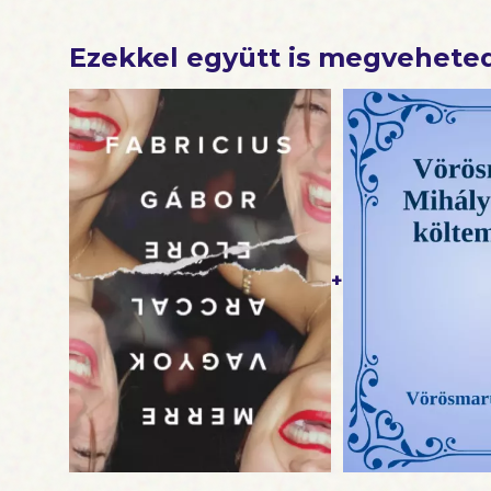
követelne
toporzékol
Ezekkel együtt is megvehete
+