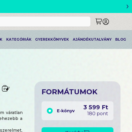
›
ETLEK
K
KATEGÓRIÁK
GYEREKKÖNYVEK
AJÁNDÉKUTALVÁNY
BLOG
FORMÁTUMOK
3 599 Ft
E-könyv
em váratlan
180 pont
 nehezebb a
 szerelmet,