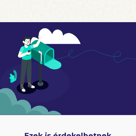
Ezek is érdekelhetnek