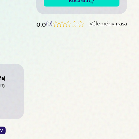
Kosárba
0.0
(
0
)
Vélemény írása
aj
ny
v