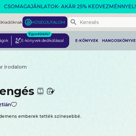
CSOMAGAJÁNLATOK- AKÁR 25% KEDVEZMÉNNYEL!
K
Kiadóknak
HŰSÉGJUTALOM
Egyedülálló!
ágok
E-könyvek dedikálással
E-KÖNYVEK
HANGOSKÖNYVE
r irodalom
engés
ztián
 demens emberek tették színesebbé.