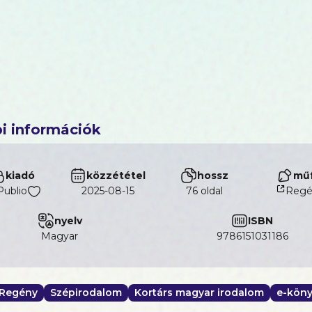
i információk
kiadó
közzététel
hossz
műf
Publio
2025-08-15
76 oldal
Regé
nyelv
ISBN
magyar
9786151031186
Regény
Szépirodalom
Kortárs magyar irodalom
e-köny