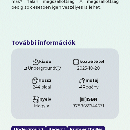
más? Talán megszállottság. A megszállottság
pedig sok esetben igen veszélyes is lehet.
További információk
kiadó
közzététel
Underground
2023-10-20
hossz
műfaj
244 oldal
Regény
nyelv
ISBN
magyar
9789635744671
Underground
Regény
Krimi és thriller