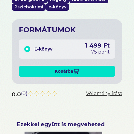
Pszichokrimi
e-könyv
FORMÁTUMOK
1 499 Ft
E-könyv
75 pont
Kosárba
0.0
(
0
)
Vélemény írása
Ezekkel együtt is megveheted