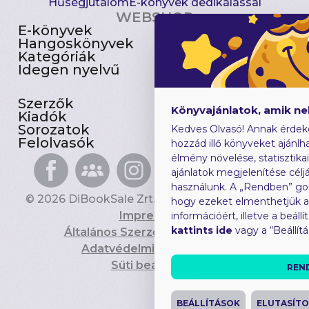
Hűségjutalom
E-könyvek dedikálással
WEBSHOP
E-könyvek
Csomagajánlatok
Hangoskönyvek
Akciósak
Kategóriák
Előjegyezhetők
Idegen nyelvű
Újdonságok
Szerzők
Gyerekkönyvek
Könyvajánlatok, amik n
Kiadók
Heti toplista
Sorozatok
Ajándékutalvány
Kedves Olvasó! Annak érdek
Felolvasók
Blog
hozzád illő könyveket ajánlha
élmény növelése, statisztika
ajánlatok megjelenítése céljá
használunk. A „Rendben” go
© 2026 DiBookSale Zrt. Minden jog fenntartva.
hogy ezeket elmenthetjük 
Impresszum
információért, illetve a beál
kattints ide
vagy a “Beállít
Általános Szerződési Feltételek
Adatvédelmi Tájékoztató
Süti beállítások
REN
BEÁLLÍTÁSOK
ELUTASÍT