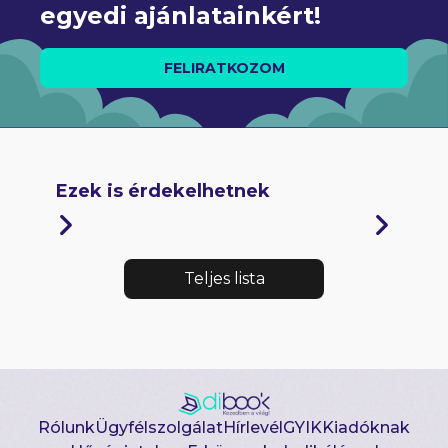
egyedi ajánlatainkért!
FELIRATKOZOM
Ezek is érdekelhetnek
Teljes lista
Rólunk
Ügyfélszolgálat
Hírlevél
GYIK
Kiadóknak