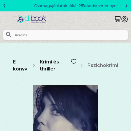
‹
›
Csomagajánlatok- Akár 25% kedvezménnyel!
E-
Krimi és
Pszichokrimi
könyv
thriller