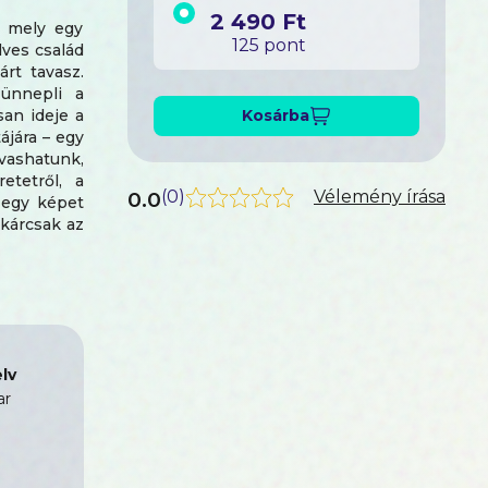
2 490 Ft
, mely egy
125 pont
ves család
rt tavasz.
 ünnepli a
san ideje a
Kosárba
ájára – egy
lvashatunk,
etetről, a
0.0
(
0
)
Vélemény írása
-egy képet
akárcsak az
effektekkel
thatjuk. A
ik a saját
 nagyoknak
lv
ar