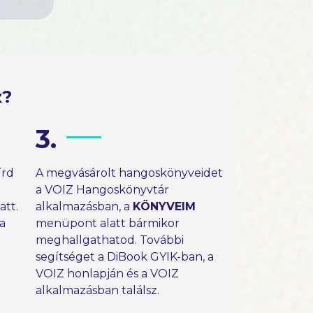
z?
3.
írd
A megvásárolt hangoskönyveidet
a VOIZ Hangoskönyvtár
tt.
alkalmazásban, a
KÖNYVEIM
 a
menüpont alatt bármikor
meghallgathatod. További
segítséget a DiBook GYIK-ban, a
VOIZ honlapján és a VOIZ
alkalmazásban találsz.