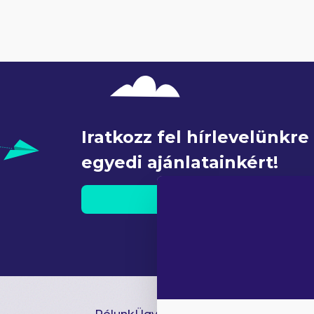
Iratkozz fel hírlevelünkr
egyedi ajánlatainkért!
FEL