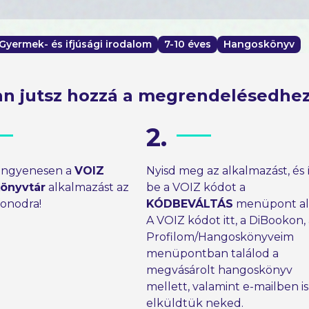
Gyermek- és ifjúsági irodalom
7-10 éves
Hangoskönyv
n jutsz hozzá a megrendelésedhe
2.
 ingyenesen a
VOIZ
Nyisd meg az alkalmazást, és 
önyvtár
alkalmazást az
be a VOIZ kódot a
fonodra!
KÓDBEVÁLTÁS
menüpont ala
A VOIZ kódot itt, a DiBookon,
Profilom/Hangoskönyveim
menüpontban találod a
megvásárolt hangoskönyv
mellett, valamint e-mailben is
elküldtük neked.