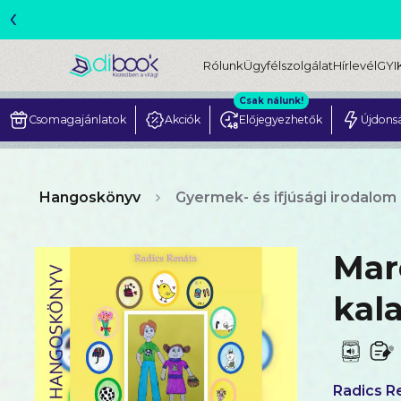
‹
ME
Rólunk
Ügyfélszolgálat
Hírlevél
GYI
Csak nálunk!
Csomagajánlatok
Akciók
Előjegyezhetők
Újdons
Hangoskönyv
Gyermek- és ifjúsági irodalom
Marc
kal
Radics R