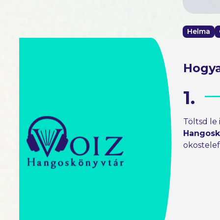
Helma
Hogya
1.
Töltsd le
Hangosk
okostele