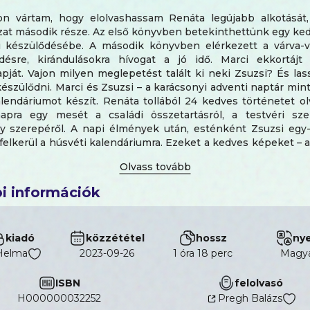
n vártam, hogy elolvashassam Renáta legújabb alkotását
at második része. Az első könyvben betekinthettünk egy ked
i készülődésébe. A második könyvben elérkezett a várva-vá
désre, kirándulásokra hívogat a jó idő. Marci ekkortájt
pját. Vajon milyen meglepetést talált ki neki Zsuzsi? És las
észülődni. Marci és Zsuzsi – a karácsonyi adventi naptár mint
lendáriumot készít. Renáta tollából 24 kedves történetet o
pra egy mesét a családi összetartásról, a testvéri szer
 szerepéről. A napi élmények után, esténként Zsuzsi egy
i felkerül a húsvéti kalendáriumra. Ezeket a kedves képeket – 
ben –, most is Renáta keresztlánya, Vivien alkotta. A kötet 
tt hangoskönyv változatát Pregh Balázs előadásában hallga
önlegességét fokozza, hogy Renáta két dala is elhangz
i információk
an. A tavaszváró könyvet meleg szívvel ajánlom kicsiknek és
 Köszönöm Renátának és Viviennek, Andy Rea
kiadó
közzététel
hossz
nye
Helma
2023-09-26
1 óra 18 perc
magy
ISBN
felolvasó
H000000032252
Pregh Balázs