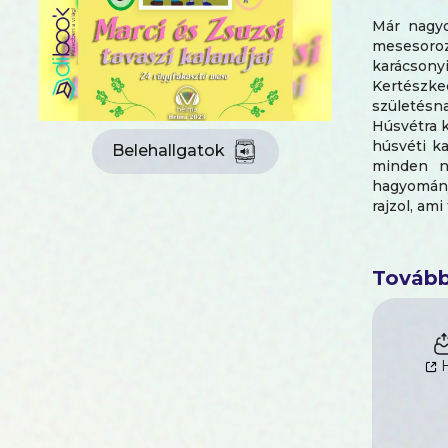
Már nagyo
mesesoroz
karácsony
Kertészke
születésna
Húsvétra k
húsvéti ka
Belehallgatok
minden na
hagyomány
rajzol, am
első kötet
színesíte
könyv kül
Tovább
előadásáb
egyaránt.