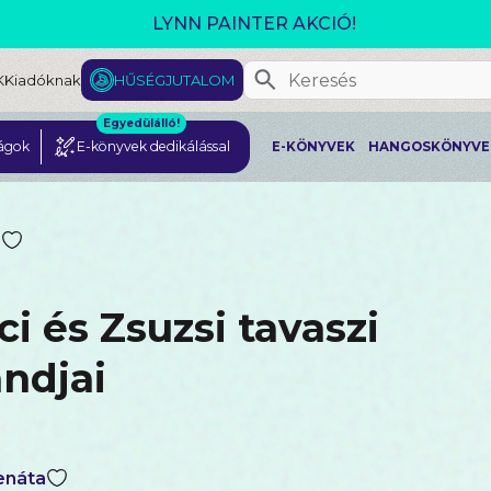
GJELENT! L. J. SHEN: LEGVADABB ÁLMAIMBAN SZER
K
Kiadóknak
HŰSÉGJUTALOM
Egyedülálló!
ágok
E-könyvek dedikálással
E-KÖNYVEK
HANGOSKÖNYVE
i és Zsuzsi tavaszi
andjai
enáta