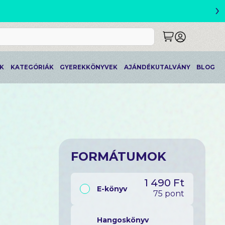
›
ETLEK
K
KATEGÓRIÁK
GYEREKKÖNYVEK
AJÁNDÉKUTALVÁNY
BLOG
FORMÁTUMOK
1 490 Ft
E-könyv
75 pont
Hangoskönyv