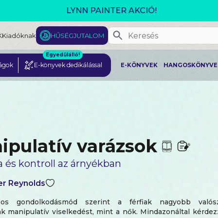
GJELENT! L. J. SHEN: LEGVADABB ÁLMAIMBAN SZER
K
Kiadóknak
HŰSÉGJUTALOM
Egyedülálló!
ágok
E-könyvek dedikálással
E-KÖNYVEK
HANGOSKÖNYVE
ipulatív varázsok
 és kontroll az árnyékban
er Reynolds
os gondolkodásmód szerint a férfiak nagyobb valósz
ak manipulatív viselkedést, mint a nők. Mindazonáltal kérde