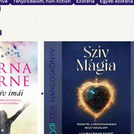
rive
Tényirodalom, non-fiction
Ezotéria
Egyéb ezotéria
d
+