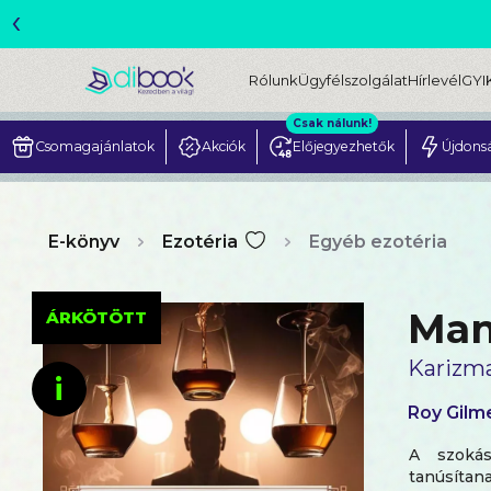
‹
ME
Rólunk
Ügyfélszolgálat
Hírlevél
GYI
Csak nálunk!
Csomagajánlatok
Akciók
Előjegyezhetők
Újdons
E-könyv
Ezotéria
Egyéb ezotéria
Man
ÁRKÖTÖTT
Karizma
i
Roy Gilm
A szokás
tanúsítan