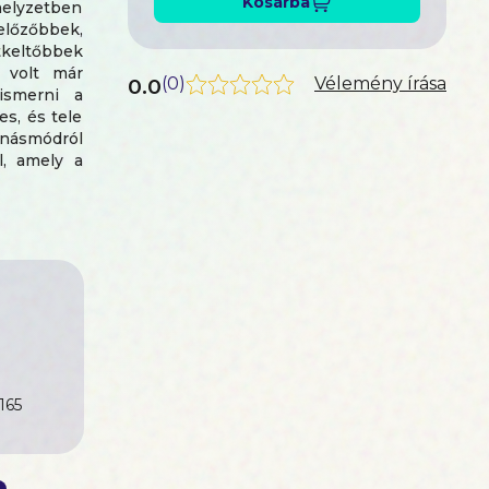
Kosárba
helyzetben
előzőbbek,
tkeltőbbek
 volt már
0.0
(
0
)
Vélemény írása
lismerni a
es, és tele
ánásmódról
l, amely a
k Önnek és
k, amelyek
n! A könyv
rjék fel a
vékenysége
y vessenek
165