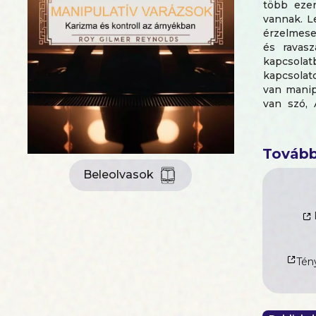
több ezer
vannak. L
érzelmese
és ravas
kapcsolat
kapcsolato
van manip
van szó, 
következő
partnerén
találékon
Tovább
elolvasás
manipulat
Beleolvasok
következt
véget a ka
Tény