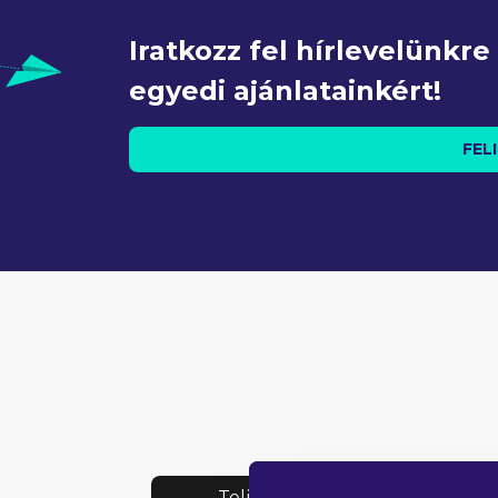
Iratkozz fel hírlevelünkr
egyedi ajánlatainkért!
FEL
Teljes lista