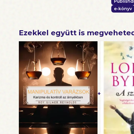
Publishd
e-könyv
Ezekkel együtt is megvehete
+