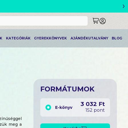
›
ETLEK
K
KATEGÓRIÁK
GYEREKKÖNYVEK
AJÁNDÉKUTALVÁNY
BLOG
FORMÁTUMOK
3 032 Ft
E-könyv
152 pont
ínűséggel
zzük meg a