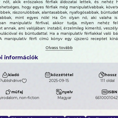
 nőt, akik erőszakos férfiak áldozatai lettek, és nehéz 
ehetséges, hogy egyes férfiak még manipulatívabbak, követ
bbek, rászorulóbbak, alantasabbak, nyafogósabbak, bűntuda
zabbak, mint egyes nők! Ha Ön olyan nő, aki valaha is
ban manipulatív férfival, akkor tudja, milyen nehéz fe
t annak, ami valójában: instabil, érzelmileg kimerítő, veszély
ulációval és bűntudattal. Ha a manipulatív férfiakkal való b
A manipulatív férfi című könyv egy újszerű receptet kíná
 ajánlásokat tartalmazza: Stratégiák, amelyek segítene
ek világos határok és elvárások meghatározásában. Eszközö
yak és megerősíthetik a kapcsolatukat. És ez még nem minde
i információk
ával a szerző megtanítja az olvasókat arra, hogyan isme
ív pasik jeleit a kapcsolataikban, hogyan kezeljék a te
ében kialakuló problémákat, és hogyan mentsék meg vag
kiadó
közzététel
hossz
pcsolatnak.
Publishdrive
2025-09-15
111 oldal
műfaj
nyelv
ISBN
irodalom, non-fiction
magyar
6610001042