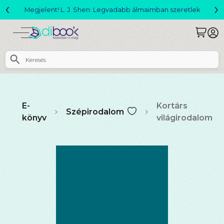
‹
›
Megjelent! L. J. Shen: Legvadabb álmaimban szeretlek
E-
Kortárs
Szépirodalom
könyv
világirodalom