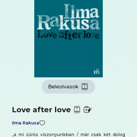
Beleolvasok
Love after love
Ilma Rakusa
„a mi zűrös viszonyunkban / már csak két dolog