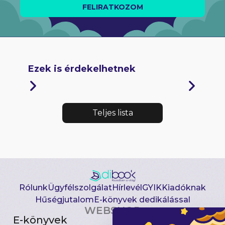
FELIRATKOZOM
Ezek is érdekelhetnek
Teljes lista
Rólunk
Ügyfélszolgálat
Hírlevél
GYIK
Kiadóknak
Hűségjutalom
E-könyvek dedikálással
WEBSHOP
E-könyvek
Csomagajánlatok