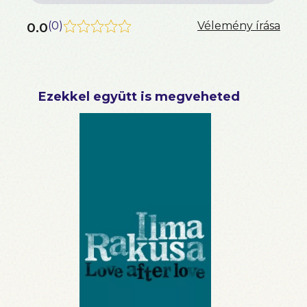
0.0
(
0
)
Vélemény írása
Ezekkel együtt is megveheted