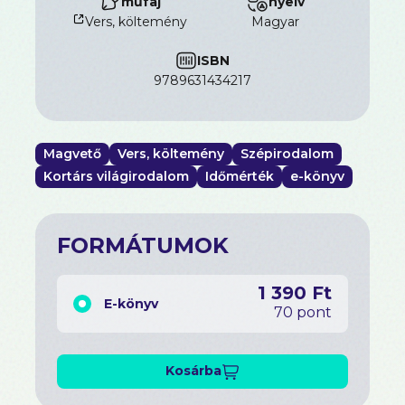
műfaj
nyelv
Vers, költemény
magyar
ISBN
9789631434217
Magvető
Vers, költemény
Szépirodalom
Kortárs világirodalom
Időmérték
e-könyv
FORMÁTUMOK
1 390 Ft
E-könyv
70 pont
Kosárba