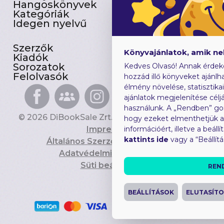
Hangoskönyvek
Akciósak
Kategóriák
Előjegyezhetők
Idegen nyelvű
Újdonságok
Szerzők
Gyerekkönyvek
Könyvajánlatok, amik n
Kiadók
Heti toplista
Sorozatok
Ajándékutalvány
Kedves Olvasó! Annak érdek
Felolvasók
Blog
hozzád illő könyveket ajánlha
élmény növelése, statisztika
ajánlatok megjelenítése céljá
használunk. A „Rendben” go
© 2026 DiBookSale Zrt. Minden jog fenntartva.
hogy ezeket elmenthetjük 
Impresszum
információért, illetve a beál
kattints ide
vagy a “Beállít
Általános Szerződési Feltételek
Adatvédelmi Tájékoztató
Süti beállítások
REN
BEÁLLÍTÁSOK
ELUTASÍT