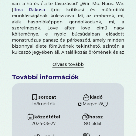
van: a hó és / a te távozásod" „Wir. Mü. Nous. We.
[
Ilma Rakusa
í]rói, kritikusi és műfordítói
munkásságának kulcsszava. Mi, az emberek, mi,
akik hasonlóképpen gondolkodunk, mi, a
szerelmesek. Love after love című nagy
költeménye, e nyolc búcsúdalban előadott
monstruózus panasz és párbeszéd, amely minden
bizonnyal élete főművének tekinthető, szintén a
kulcsszó jegyében áll. A találkozás örömének és az
elválás fájdalmának egyszerre angol és német
nyelvű éneke. Lélek és test. Szitok és fohász.
Gyengédség és brutalitás. Mintha az
További információk
emberszerelem nyelve hasítana a két nyelv és a
két nem közé." - Nádas Péter
sorozat
kiadó
Időmérték
Magvető
közzététel
hossz
2024-06-27
80 oldal