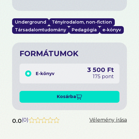
Underground
Tényirodalom, non-fiction
Társadalomtudomány
Pedagógia
e-könyv
FORMÁTUMOK
3 500 Ft
E-könyv
175 pont
Kosárba
0.0
(
0
)
Vélemény írása