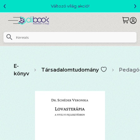
‹
›
Változó világ akció!
E-
Társadalomtudomány
Pedagó
könyv