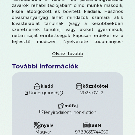
zavarok rehabilitációjában" című munka második,
kissé átdolgozott és bővített kiadása. Hasznos
olvasmányanyag lehet mindazok számára, akik
lovasterápiát tanulnak (vagy a későbbiekben
szeretnének tanulni), vagy akiket gyermekük,
netán saját érintettségük kapcsán érdekel ez a
fejlesztő módszer. Nyelvezete tudományos-
ismeretterjesztő jellegénél fogva előképzettségtől
függetlenül bárki számára értelmezhető.
További információk
kiadó
közzététel
Underground
2023-07-12
műfaj
Tényirodalom, non-fiction
nyelv
ISBN
magyar
9789635744350