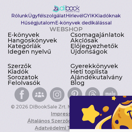
Rólunk
Ügyfélszolgálat
Hírlevél
GYIK
Kiadóknak
Hűségjutalom
E-könyvek dedikálással
WEBSHOP
E-könyvek
Csomagajánlatok
Hangoskönyvek
Akciósak
Kategóriák
Előjegyezhetők
Idegen nyelvű
Újdonságok
Szerzők
Gyerekkönyvek
Kiadók
Heti toplista
Sorozatok
Ajándékutalvány
Felolvasók
Blog
© 2026 DiBookSale Zrt. Minden jog fenntartva.
Impresszum
Általános Szerződési Feltételek
Adatvédelmi Tájékoztató