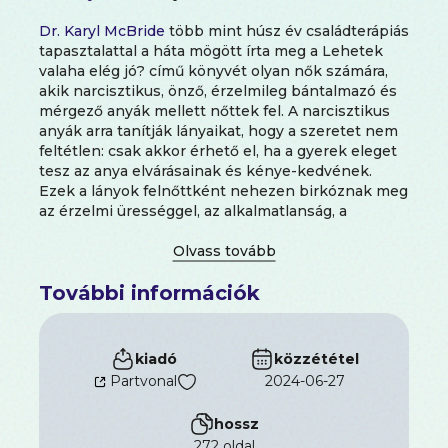
Dr. Karyl McBride
több mint húsz év családterápiás
tapasztalattal a háta mögött írta meg a Lehetek
valaha elég jó? című könyvét olyan nők számára,
akik narcisztikus, önző, érzelmileg bántalmazó és
mérgező anyák mellett nőttek fel. A narcisztikus
anyák arra tanítják lányaikat, hogy a szeretet nem
feltétlen: csak akkor érhető el, ha a gyerek eleget
tesz az anya elvárásainak és kénye-kedvének.
Ezek a lányok felnőttként nehezen birkóznak meg
az érzelmi ürességgel, az alkalmatlanság, a
csalódottság és a szomorúság érzésével. Kialakul
bennük az elhagyatottságtól való állandó félelem,
ami egészségtelen párkapcsolatokhoz,
További információk
perfekcionizmushoz, kíméleten önkritikához vagy
éppen önszabotázshoz és frusztrációhoz vezet. Az
érintett nőkkel készített mélyinterjúk százai
nyomán a szerző segít felismerni az érzelmi
kiadó
közzététel
bántalmazás széles körben elterjedt hatásait, és
Partvonal
2024-06-27
abban nyújt szakavatott segítséget, hogyan lehet
túllépni a bénító múlton, és a gyógyulni vágyók
hossz
milyen módon vehetik át a hatalmat saját életük
272 oldal