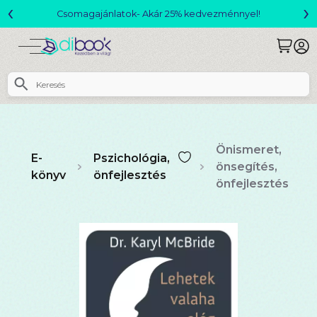
‹
›
Csomagajánlatok- Akár 25% kedvezménnyel!
Önismeret,
E-
Pszichológia,
önsegítés,
könyv
önfejlesztés
önfejlesztés