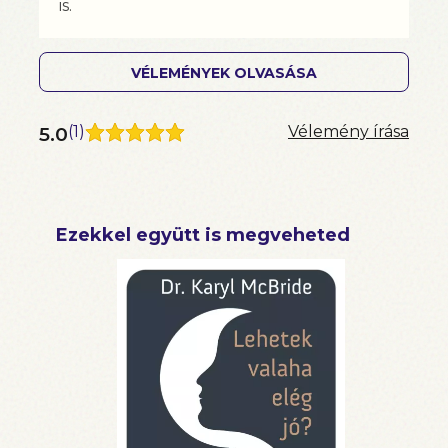
is.
VÉLEMÉNYEK OLVASÁSA
5.0
(
1
)
Vélemény írása
Ezekkel együtt is megveheted