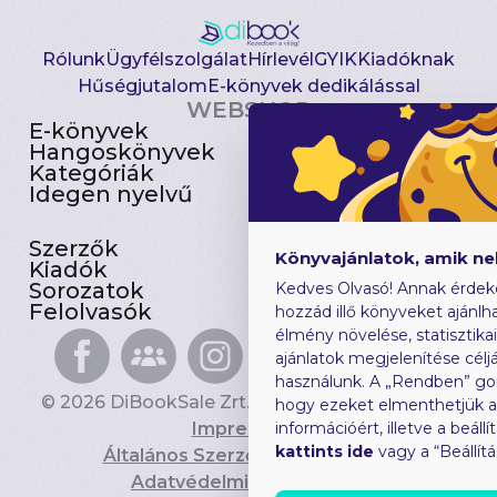
Rólunk
Ügyfélszolgálat
Hírlevél
GYIK
Kiadóknak
Hűségjutalom
E-könyvek dedikálással
WEBSHOP
E-könyvek
Csomagajánlatok
Hangoskönyvek
Akciósak
Kategóriák
Előjegyezhetők
Idegen nyelvű
Újdonságok
Szerzők
Gyerekkönyvek
Könyvajánlatok, amik n
Kiadók
Heti toplista
Sorozatok
Ajándékutalvány
Kedves Olvasó! Annak érdek
Felolvasók
Blog
hozzád illő könyveket ajánlha
élmény növelése, statisztika
ajánlatok megjelenítése céljá
használunk. A „Rendben” go
© 2026 DiBookSale Zrt. Minden jog fenntartva.
hogy ezeket elmenthetjük 
Impresszum
információért, illetve a beál
kattints ide
vagy a “Beállít
Általános Szerződési Feltételek
Adatvédelmi Tájékoztató