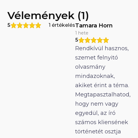
Vélemények (1)
5
1 értékelés
Tamara Horn
1 hete
5
Rendkívül hasznos,
szemet felnyitó
olvasmány
mindazoknak,
akiket érint a téma.
Megtapasztalhatod,
hogy nem vagy
egyedül, az író
számos kliensének
történetét osztja