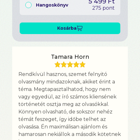
5 499 Ft
Hangoskönyv
275 pont
Kosárba
Tamara Horn
Rendkívül hasznos, szemet felnyitó
olvasmány mindazoknak, akiket érint a
téma. Megtapasztalhatod, hogy nem
vagy egyedül, az író számos kliensének
történetét osztja meg az olvasókkal.
Könnyen olvasható, de sokszor nehéz
témát feszeget, így időbe telhet az
olvasása. Én maximálisan ajánlom és
hamarosan nekiállok a második kötetnek