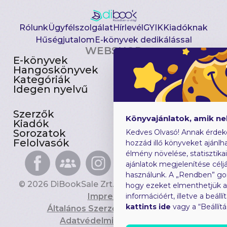
Rólunk
Ügyfélszolgálat
Hírlevél
GYIK
Kiadóknak
Hűségjutalom
E-könyvek dedikálással
WEBSHOP
E-könyvek
Csomagajánlatok
Hangoskönyvek
Akciósak
Kategóriák
Előjegyezhetők
Idegen nyelvű
Újdonságok
Szerzők
Gyerekkönyvek
Könyvajánlatok, amik n
Kiadók
Heti toplista
Sorozatok
Ajándékutalvány
Kedves Olvasó! Annak érdek
Felolvasók
Blog
hozzád illő könyveket ajánlha
élmény növelése, statisztika
ajánlatok megjelenítése céljá
használunk. A „Rendben” go
© 2026 DiBookSale Zrt. Minden jog fenntartva.
hogy ezeket elmenthetjük 
Impresszum
információért, illetve a beál
kattints ide
vagy a “Beállít
Általános Szerződési Feltételek
Adatvédelmi Tájékoztató