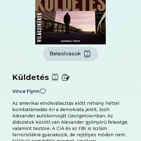
Beleolvasok
Küldetés
Vince Flynn
Az amerikai elnökválasztás előtt néhány héttel
bombatámadás éri a demokrata jelölt, Josh
Alexander autókonvoját Georgetownban. Az
áldozatok között van Alexander gyönyörű felesége,
valamint testőre. A CIA és az FBI is iszlám
terroristákra gyanakszik, de rejtélyes módon nem
találnak semmiféle nyomot, amelyen