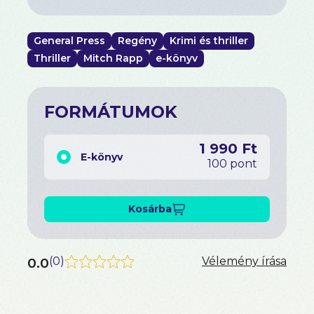
bűvöletében élők sötét játszmái zajlanak, amelyek
talán sosem lepleződnek le...
General Press
Regény
Krimi és thriller
Thriller
Mitch Rapp
e-könyv
FORMÁTUMOK
1 990 Ft
E-könyv
100 pont
Kosárba
0.0
(
0
)
Vélemény írása