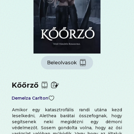
Beleolvasok
Kőőrző
Demelza Carlton
Amikor egy katasztrofális randi utána kezd
leselkedni, Alethea barátai összefognak, hogy
segítsenek neki megidézni egy démoni
védelmezőt. Sosem gondolta volna, hogy az ősi
varázslat valóban működik. Vagy hogy az általuk