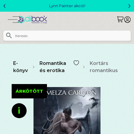
‹
›
Megjelent! L. J. Shen: Legvadabb álmaimban szeretlek
E-
Romantika
Kortárs
könyv
és erotika
romantikus
ÁRKÖTÖTT
i