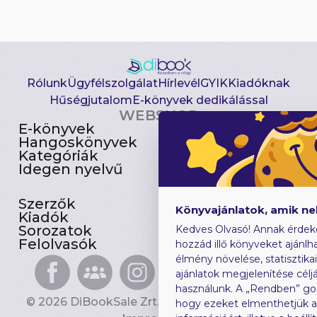
Rólunk
Ügyfélszolgálat
Hírlevél
GYIK
Kiadóknak
Hűségjutalom
E-könyvek dedikálással
WEBSHOP
E-könyvek
Csomagajánlatok
Hangoskönyvek
Akciósak
Kategóriák
Előjegyezhetők
Idegen nyelvű
Újdonságok
Szerzők
Gyerekkönyvek
Könyvajánlatok, amik n
Kiadók
Heti toplista
Sorozatok
Ajándékutalvány
Kedves Olvasó! Annak érdek
Felolvasók
Blog
hozzád illő könyveket ajánlha
élmény növelése, statisztika
ajánlatok megjelenítése céljá
használunk. A „Rendben” go
© 2026 DiBookSale Zrt. Minden jog fenntartva.
hogy ezeket elmenthetjük 