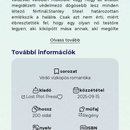
megidézett védelmező dögösebb lesz minden
létező férfinál.Stanley Steel határozottan
emlékszik a halálra. Csak azt nem érti, miért
ébresztették fel, hogy egy olyan nő testőre
legyen, aki kiköpött mása annak, aki megölte
őt.Állítólag egy zaklatótól akarja megvédeni a lányt,
de mi van, ha az igazi veszélyt ő jelenti?
További információk
sorozat
Védő vízköpős romantika
kiadó
közzététel
Lost Plot Press
2025-09-15
hossz
műfaj
200 oldal
Regény
nyelv
ISBN