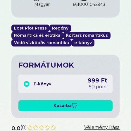
magyar
6610001042943
Lost Plot Press
Regény
Romantika és erotika
Kortárs romantikus
Védő vízköpős romantika
e-könyv
FORMÁTUMOK
999 Ft
E-könyv
50 pont
Kosárba
0.0
(
0
)
Vélemény írása