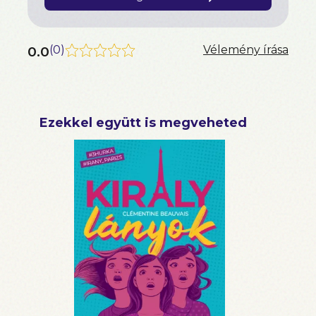
0.0
(
0
)
Vélemény írása
Ezekkel együtt is megveheted