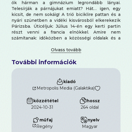
ők hárman a gimnázium legrondább lányai.
Telesírják a párnájukat emiatt? Hát… igen, egy
kicsit, de nem sokáig! A trió biciklire pattan és a
nyári szünetben a vidéki kisvárosból elkerekezik
Párizsba. Úticéljuk: Július 14-én egy kerti partin
részt venni a francia elnökkel. Amire nem
számítanak: időközben a közösségi oldalak és a
sajtó is felfigyel rájuk, és igazi hírességekként
érkeznek meg a fővárosba. És hogy mindezt miből
finanszírozzák? Természetesen hurkaárusításból!
További információk
Pezsgő humorú, szórakoztató könyv, amely még
betekintést is ad Franciaország ínyenc
gasztronómiájába és turisztikai látványosságaiba.
A lányok rátalálnak a hírnévre, a barátságra és a
kiadó
boldogságra, és útközben természetesen jókat
Metropolis Media (Galaktika)
lakomáznak. A három barátnő története abszolút
bestseller lett Franciaországban, és számos díjat
közzététel
hossz
nyert, köztük a rangos Prix Sorcières-t a legjobb
2024-10-31
264 oldal
tinédzser könyvért.
műfaj
nyelv
Regény
magyar