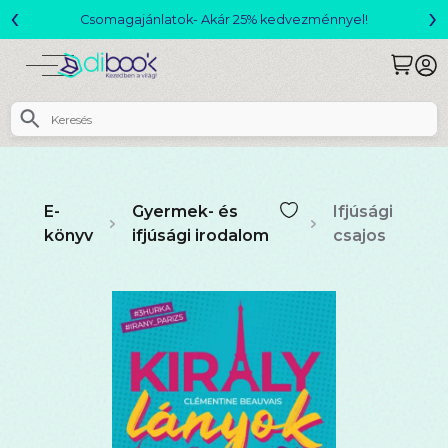
‹
›
Csomagajánlatok- Akár 25% kedvezménnyel!
E-
Gyermek- és
Ifjúsági
könyv
ifjúsági irodalom
csajos