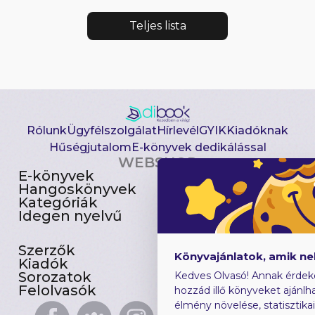
Teljes lista
Rólunk
Ügyfélszolgálat
Hírlevél
GYIK
Kiadóknak
Hűségjutalom
E-könyvek dedikálással
WEBSHOP
E-könyvek
Csomagajánlatok
Hangoskönyvek
Akciósak
Kategóriák
Előjegyezhetők
Idegen nyelvű
Újdonságok
Szerzők
Gyerekkönyvek
Könyvajánlatok, amik n
Kiadók
Heti toplista
Sorozatok
Ajándékutalvány
Kedves Olvasó! Annak érdek
Felolvasók
Blog
hozzád illő könyveket ajánlha
élmény növelése, statisztika