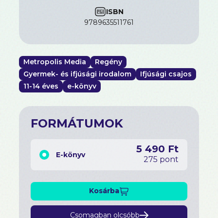
ISBN
9789635511761
Metropolis Media
Regény
Gyermek- és ifjúsági irodalom
Ifjúsági csajos
11-14 éves
e-könyv
FORMÁTUMOK
5 490 Ft
E-könyv
275 pont
Kosárba
Csomagban olcsóbb