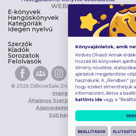
WEBSHOP
E-könyvek
Csomagajánlatok
Hangoskönyvek
Akciósak
Kategóriák
Előjegyezhetők
Idegen nyelvű
Újdonságok
Szerzők
Gyerekkönyvek
Könyvajánlatok, amik n
Kiadók
Heti toplista
Sorozatok
Ajándékutalvány
Kedves Olvasó! Annak érdek
Felolvasók
Blog
hozzád illő könyveket ajánlha
élmény növelése, statisztika
ajánlatok megjelenítése céljá
használunk. A „Rendben” go
© 2026 DiBookSale Zrt. Minden jog fenntartva.
hogy ezeket elmenthetjük 
Impresszum
információért, illetve a beál
kattints ide
vagy a “Beállít
Általános Szerződési Feltételek
Adatvédelmi Tájékoztató
Süti beállítások
REN
BEÁLLÍTÁSOK
ELUTASÍT