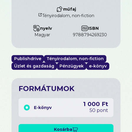
műfaj
Tényirodalom, non-fiction
nyelv
ISBN
magyar
9788794269230
Publishdrive
Tényirodalom, non-fiction
Üzlet és gazdaság
Pénzügyek
e-könyv
FORMÁTUMOK
1 000 Ft
E-könyv
50 pont
Kosárba