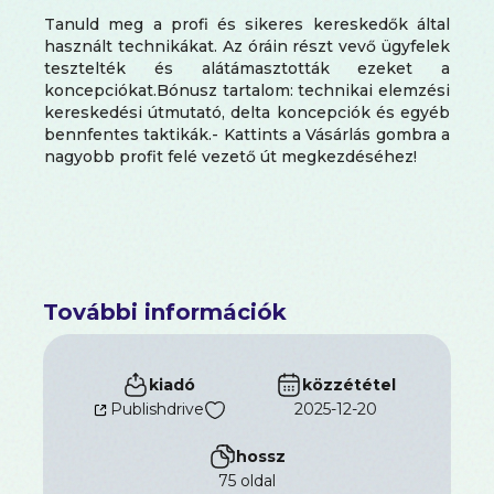
Tanuld meg a profi és sikeres kereskedők által
használt technikákat. Az óráin részt vevő ügyfelek
tesztelték és alátámasztották ezeket a
koncepciókat.Bónusz tartalom: technikai elemzési
kereskedési útmutató, delta koncepciók és egyéb
bennfentes taktikák.- Kattints a Vásárlás gombra a
nagyobb profit felé vezető út megkezdéséhez!
További információk
kiadó
közzététel
Publishdrive
2025-12-20
hossz
75 oldal