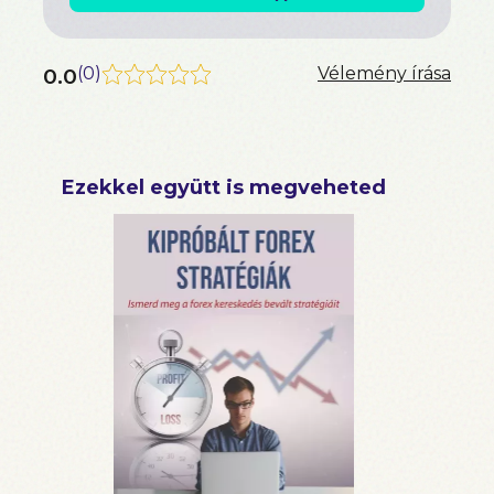
0.0
(
0
)
Vélemény írása
Ezekkel együtt is megveheted