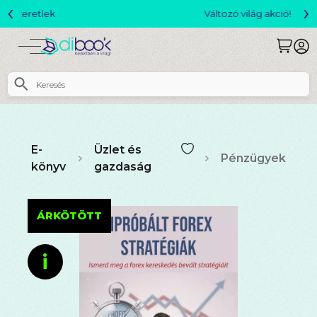
‹
›
Változó világ akció!
E-
Üzlet és
Pénzügyek
könyv
gazdaság
ÁRKÖTÖTT
i