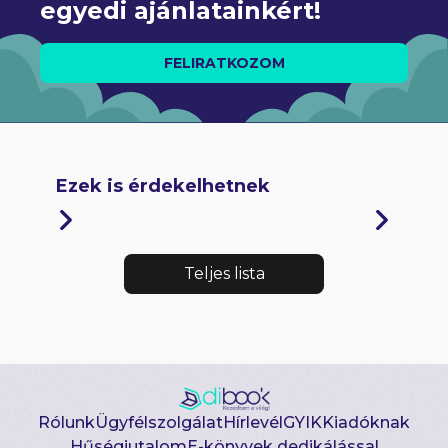
egyedi ajánlatainkért!
FELIRATKOZOM
Ezek is érdekelhetnek
Teljes lista
Rólunk
Ügyfélszolgálat
Hírlevél
GYIK
Kiadóknak
Hűségjutalom
E-könyvek dedikálással