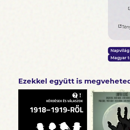
népbizto
közvélemé
igyekezne
teszik po
tévhiteket
Tény
Napvilág
Magyar t
Ezekkel együtt is megvehete