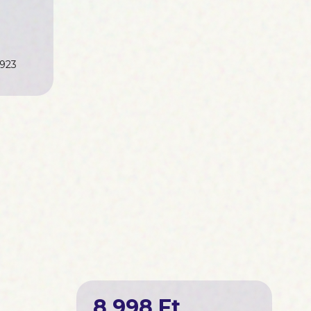
 a magyar
ás nélkül”
eményeket,
 a kerengő
923
8 998 Ft