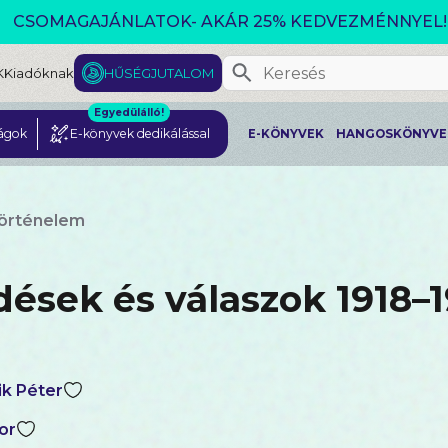
CSOMAGAJÁNLATOK- AKÁR 25% KEDVEZMÉNNYEL!
K
Kiadóknak
HŰSÉGJUTALOM
Egyedülálló!
ágok
E-könyvek dedikálással
E-KÖNYVEK
HANGOSKÖNYVE
történelem
dések és válaszok 1918–1
ik Péter
or