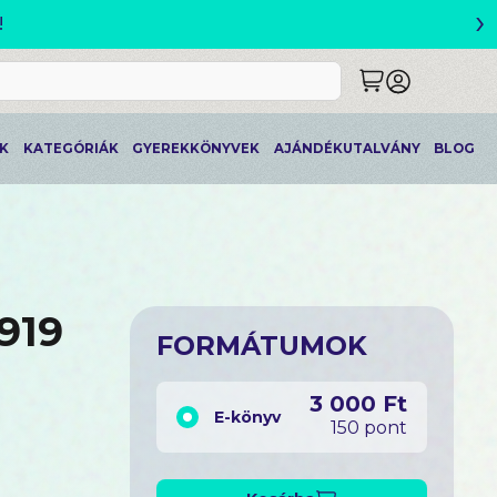
›
!
K
KATEGÓRIÁK
GYEREKKÖNYVEK
AJÁNDÉKUTALVÁNY
BLOG
919
FORMÁTUMOK
3 000 Ft
E-könyv
150 pont