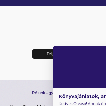
Teljes lista
Rólunk
Ügyfélszolgálat
Hírlevél
GYIK
Ki
Könyvajánlatok, a
Kedves Olvasó! Annak ér