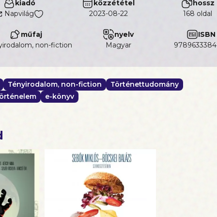
kiadó
közzététel
hossz
sainak tevékenysége máig heves indulatokat vált ki
nyben. A kötetet jegyző történészek „harag és részrehajl
Napvilág
2023-08-22
168 oldal
k ismertetni a legfontosabb 1918–1919-es magyarországi es
ntosabbá ismereteinket és megfelelő helyenként cáfolják
műfaj
nyelv
ISBN
.
irodalom, non-fiction
magyar
9789633384
Tényirodalom, non-fiction
Történettudomány
örténelem
e-könyv
d