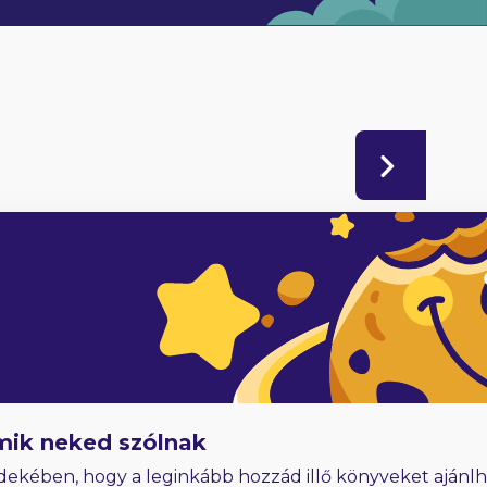
adóknak
Hűségjutalom
E-könyvek dedikálással
mik neked szólnak
dekében, hogy a leginkább hozzád illő könyveket ajánlh