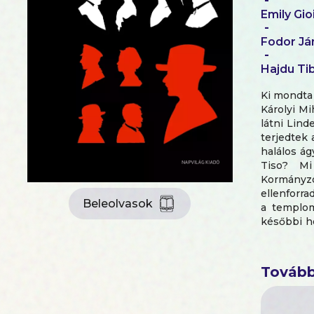
-
Emily Gioi
-
Fodor Já
-
Hajdu Ti
Ki mondta 
Károlyi Mi
látni Lind
terjedtek
halálos ág
Tiso? Mi
Kormányzó
ellenforra
Beleolvasok
a templom
későbbi ho
az Osztrá
elsöpörte 
lett „vör
Tovább
szakszerve
mint bárki
voltak. 