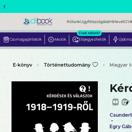
‹
Rólunk
Ügyfélszolgálat
Hírlevél
GYI
Csak nálunk!
Csomagajánlatok
Akciók
Előjegyezhetők
Újdons
E-könyv
Történettudomány
Magyar 
Kér
Csunderl
-
Egry Gáb