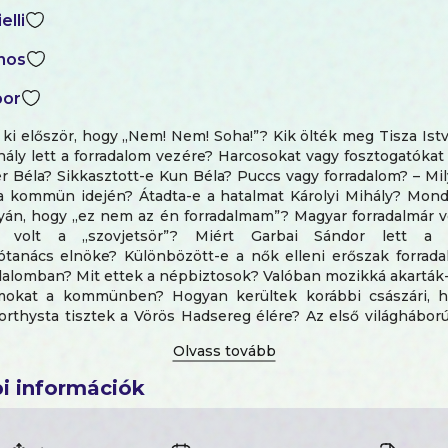
elli
nos
bor
ki először, hogy „Nem! Nem! Soha!”? Kik ölték meg Tisza Ist
hály lett a forradalom vezére? Harcosokat vagy fosztogatóka
er Béla? Sikkasztott-e Kun Béla? Puccs vagy forradalom? – Mi
 a kommün idején? Átadta-e a hatalmat Károlyi Mihály? Mond
yán, hogy „ez nem az én forradalmam”? Magyar forradalmár v
 volt a „szovjetsör”? Miért Garbai Sándor lett a F
tanács elnöke? Különbözött-e a nők elleni erőszak forrad
dalomban? Mit ettek a népbiztosok? Valóban mozikká akarták-
okat a kommünben? Hogyan kerültek korábbi császári, 
rthysta tisztek a Vörös Hadsereg élére? Az első világhábor
k-Magyar Monarchia szétesése és a katonai és gazdasági 
1918 őszén a régi, díszmagyarba öltözött politikai elitet: egy sz
ös gróf” mellett kopott zakós baloldali újságírók, értelm
i információk
zeti vezetők kerültek az ország élére. Feladatuk talán neh
nek addig a magyar történelemben, és a válaszkísérleteik is 
Az őszirózsás forradalom résztvevőinek és a Tanácskö