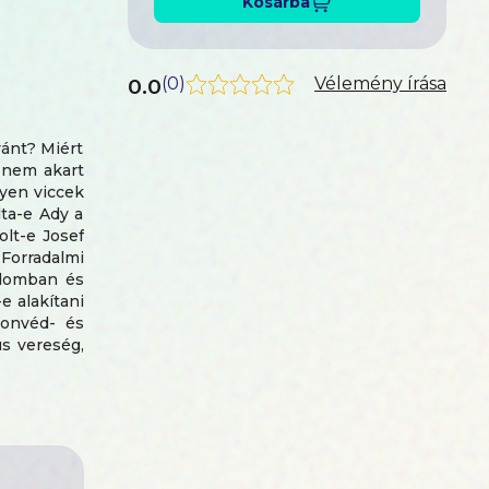
Kosárba
0.0
(
0
)
Vélemény írása
vánt? Miért
t nem akart
lyen viccek
ta-e Ady a
olt-e Josef
orradalmi
alomban és
e alakítani
honvéd- és
ús vereség,
összeomlás
ocialistává
iségiek és
ezebb volt,
példátlanok
ztársaság