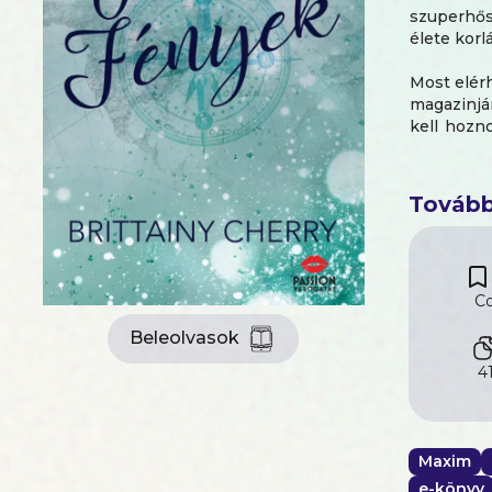
szuperhősn
élete korl
Most elérh
magazinjá
kell hozn
val. Mind
Számomra 
feladatom
Tovább
cserébe ő
Csak egyet
C
Hamarosan 
Beleolvasok
4
Maxim
e-könyv