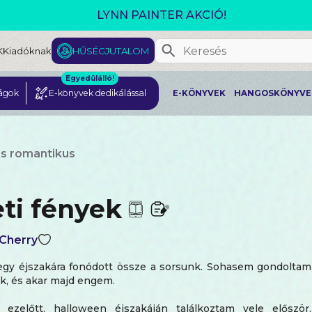
GJELENT! L. J. SHEN: LEGVADABB ÁLMAIMBAN SZER
K
Kiadóknak
HŰSÉGJUTALOM
Egyedülálló!
ágok
E-könyvek dedikálással
E-KÖNYVEK
HANGOSKÖNYVE
us romantikus
eti fények
 Cherry
egy éjszakára fonódott össze a sorsunk. Sohasem gondoltam,
k, és akar majd engem.
 ezelőtt, halloween éjszakáján találkoztam vele előszö