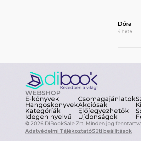
Dóra
4 hete
WEBSHOP
E-könyvek
Csomagajánlatok
S
Hangoskönyvek
Akciósak
K
Kategóriák
Előjegyezhetők
S
Idegen nyelvű
Újdonságok
F
© 2026 DiBookSale Zrt. Minden jog fenntartva
Adatvédelmi Tájékoztató
Süti beállítások