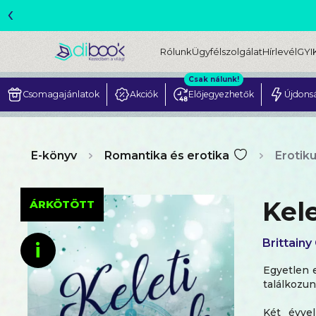
‹
ME
Rólunk
Ügyfélszolgálat
Hírlevél
GYI
Csak nálunk!
Csomagajánlatok
Akciók
Előjegyezhetők
Újdons
E-könyv
Romantika és erotika
Erotik
Kel
ÁRKÖTÖTT
Brittainy
i
Egyetlen 
találkozun
Két évvel