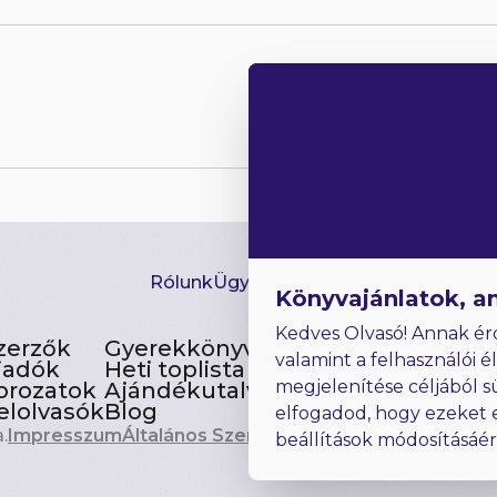
Rólunk
Ügyfélszolgálat
Hírlevél
GYIK
Ki
Könyvajánlatok, a
Kedves Olvasó! Annak ér
zerzők
Gyerekkönyvek
valamint a felhasználói é
iadók
Heti toplista
megjelenítése céljából s
orozatok
Ajándékutalvány
elolvasók
Blog
elfogadod, hogy ezeket 
.
Impresszum
Általános Szerződési Feltételek
beállítások módosításáé