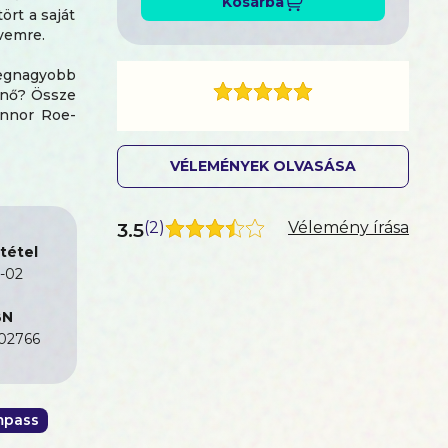
Kosárba
ört a saját
ívemre.
 legnagyobb
enő? Össze
onnor Roe-
tekint rá.
 Most az a
VÉLEMÉNYEK OLVASÁSA
m rá, hogy
3.5
(
2
)
Vélemény írása
am útjába.
tétel
-02
BN
02766
pass