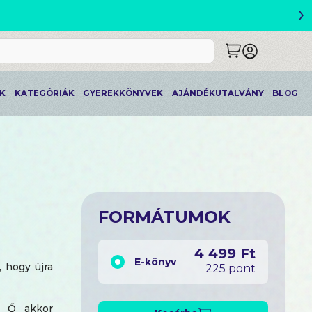
›
ETLEK
K
KATEGÓRIÁK
GYEREKKÖNYVEK
AJÁNDÉKUTALVÁNY
BLOG
FORMÁTUMOK
4 499 Ft
E-könyv
 hogy újra
225 pont
r. Ő akkor