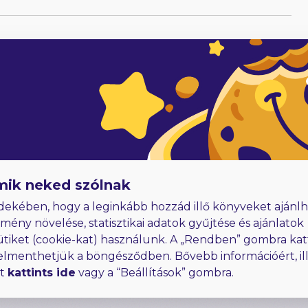
2
adóknak
Hűségjutalom
E-könyvek dedikálással
mik neked szólnak
dekében, hogy a leginkább hozzád illő könyveket ajánlh
lmény növelése, statisztikai adatok gyűjtése és ajánlatok
ütiket (cookie-kat) használunk. A „Rendben” gombra kat
elmenthetjük a böngésződben. Bővebb információért, ill
rt
kattints ide
vagy a “Beállítások” gombra.