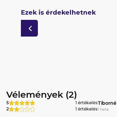
Ezek is érdekelhetnek
Vélemények (2)
5
1 értékelés
Tiborné
2
1 értékelés
1 hete