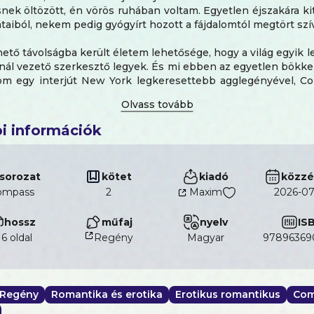
ek öltözött, én vörös ruhában voltam. Egyetlen éjszakára kit
átaiból, nekem pedig gyógyírt hozott a fájdalomtól megtört sz
ető távolságba került életem lehetősége, hogy a világ egyik
nál vezető szerkesztő legyek. És mi ebben az egyetlen bökk
om egy interjút New York legkeresettebb agglegényével, C
enki más csupán a város egyik leggazdagabb embereként 
viszont annak az elmúlt, szenvedélyes éjszakának a hőse.
, hogy összehozzam vele az exkluzív interjút. Nem számította
i információk
 a szívemet akarja majd magának.
len apró probléma áll az iránta érzett egyre erősebb vonzalm
sorozat
kötet
kiadó
közzé
ompass
2
Maxim
2026-07
az új üzlettársának felesége leszek.
hossz
műfaj
nyelv
IS
16 oldal
Regény
magyar
97896369
Regény
Romantika és erotika
Erotikus romantikus
Com