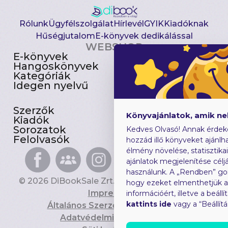
Rólunk
Ügyfélszolgálat
Hírlevél
GYIK
Kiadóknak
Hűségjutalom
E-könyvek dedikálással
WEBSHOP
E-könyvek
Csomagajánlatok
Hangoskönyvek
Akciósak
Kategóriák
Előjegyezhetők
Idegen nyelvű
Újdonságok
Szerzők
Gyerekkönyvek
Könyvajánlatok, amik n
Kiadók
Heti toplista
Sorozatok
Ajándékutalvány
Kedves Olvasó! Annak érdek
Felolvasók
Blog
hozzád illő könyveket ajánlha
élmény növelése, statisztika
ajánlatok megjelenítése céljá
használunk. A „Rendben” go
© 2026 DiBookSale Zrt. Minden jog fenntartva.
hogy ezeket elmenthetjük 
Impresszum
információért, illetve a beál
kattints ide
vagy a “Beállít
Általános Szerződési Feltételek
Adatvédelmi Tájékoztató