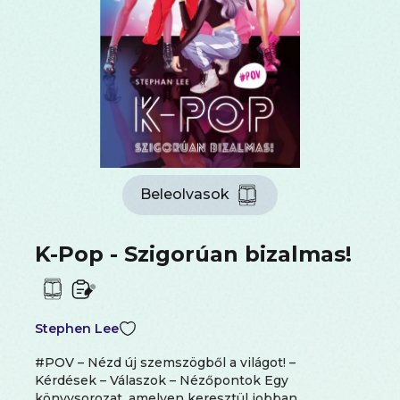
Beleolvasok
K-Pop - Szigorúan bizalmas!
Stephen Lee
#POV – Nézd új szemszögből a világot! –
Kérdések – Válaszok – Nézőpontok Egy
könyvsorozat, amelyen keresztül jobban