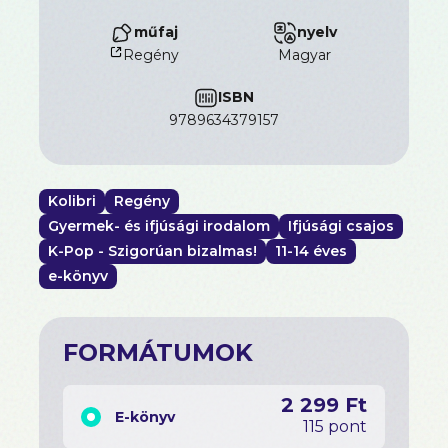
műfaj
nyelv
Regény
magyar
ISBN
9789634379157
Kolibri
Regény
Gyermek- és ifjúsági irodalom
Ifjúsági csajos
K-Pop - Szigorúan bizalmas!
11-14 éves
e-könyv
FORMÁTUMOK
2 299 Ft
E-könyv
115 pont