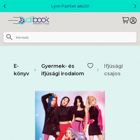
‹
›
Megjelent! L. J. Shen: Legvadabb álmaimban szeretlek
E-
Gyermek- és
Ifjúsági
könyv
ifjúsági irodalom
csajos