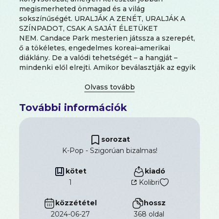
megismerheted önmagad és a világ
sokszínűségét. URALJÁK A ZENÉT, URALJÁK A
SZÍNPADOT, CSAK A SAJÁT ÉLETÜKET
NEM. Candace Park mesterien játssza a szerepét,
ő a tökéletes, engedelmes koreai–amerikai
diáklány. De a valódi tehetségét – a hangját –
mindenki elől elrejti. Amikor beválasztják az egyik
leghíresebb K-pop-cég első lányegyüttesének
gyakornoki programjába végre lehetősége nyílik
arra, hogy megmutassa magát a világ előtt. Ám, a K-
További információk
pop-gyakornokok élete nehezebb és kimerítőbb,
mint azt valaha gondolta volna. Szöulba költözik,
ahol próbál ellavírozni a hierarchiák és új
szabályok bonyolult rendszerében. Mi a
sorozat
legfontosabb előírás? Nincs randizás, ami elég
K-Pop - Szigorúan bizalmas!
hamar lehetetlen küldetéssé válik. Minél közelebb
kerül a rivaldafényhez, annál bonyolultabb
kötet
kiadó
elkerülni a botrányokat. Csak egy kérdés marad a
1
Kolibri
végén: megéri?
közzététel
hossz
2024-06-27
368 oldal