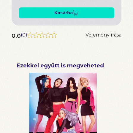
Kosárba
0.0
(
0
)
Vélemény írása
Ezekkel együtt is megveheted