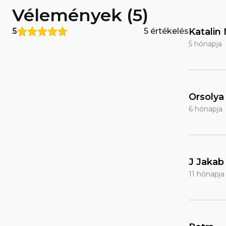
Vélemények (5)
5
5 értékelés
Katalin 
5 hónapja
Orsolya
6 hónapja
J Jakab
11 hónapja