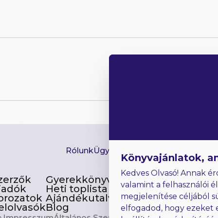
Rólunk
Ügyfélszolgálat
Hírlevél
GYIK
Ki
Könyvajánlatok, a
Kedves Olvasó! Annak ér
zerzők
Gyerekkönyvek
valamint a felhasználói é
iadók
Heti toplista
megjelenítése céljából s
orozatok
Ajándékutalvány
elolvasók
Blog
elfogadod, hogy ezeket 
.
Impresszum
Általános Szerződési Feltételek