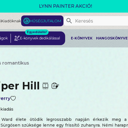
GJELENT! L. J. SHEN: LEGVADABB ÁLMAIMBAN SZER
K
Kiadóknak
HŰSÉGJUTALOM
Egyedülálló!
ágok
E-könyvek dedikálással
E-KÖNYVEK
HANGOSKÖNYVE
s romantikus
per Hill
erry
 kiadás
Ward élete ötödik legrosszabb napján érkezik meg a
Sürgősen szüksége lenne egy frissítő zuhanyra. Némi harapn