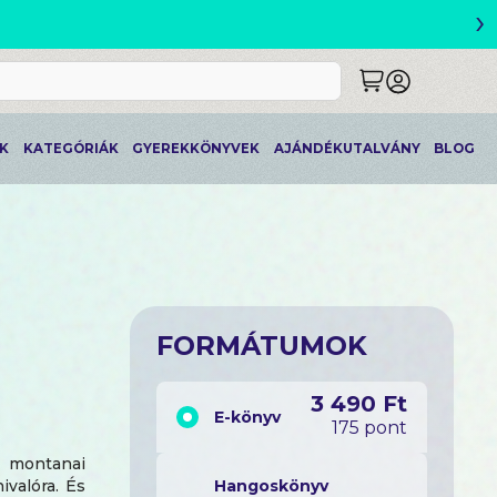
›
ETLEK
K
KATEGÓRIÁK
GYEREKKÖNYVEK
AJÁNDÉKUTALVÁNY
BLOG
FORMÁTUMOK
3 490 Ft
E-könyv
175 pont
 montanai
ivalóra. És
Hangoskönyv