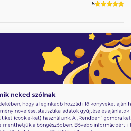
5
5
adóknak
Hűségjutalom
E-könyvek dedikálással
mik neked szólnak
dekében, hogy a leginkább hozzád illő könyveket ajánlh
lmény növelése, statisztikai adatok gyűjtése és ajánlatok
ütiket (cookie-kat) használunk. A „Rendben” gombra kat
elmenthetjük a böngésződben. Bővebb információért, ill