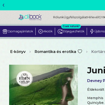
‹
ME
Rólunk
Ügyfélszolgálat
Hírlevél
GYI
Csak nálunk!
Csomagajánlatok
Akciók
Előjegyezhetők
Újdons
E-könyv
Romantika és erotika
Kortár
Juni
Devney P
Éldekorált
Memphis 
Quincybe. 