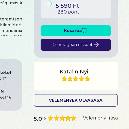
szág másik
5 590 Ft
280 pont
 teremtsen
 kilométert
ll mondania
Kosárba
 The Eloise
Csomagban olcsóbb
ival, akit
ostás arcú,
olga..., és
 hogy a jó
Katalin Nyiri
tétel
ez hasonló
-13
BN
63345
VÉLEMÉNYEK OLVASÁSA
5.0
(
5
)
Vélemény írása