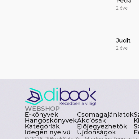
Petra
2 éve
Judit
2 éve
WEBSHOP
E-könyvek
Csomagajánlatok
S
Hangoskönyvek
Akciósak
K
Kategóriák
Előjegyezhetők
S
Idegen nyelvű
Újdonságok
F
© 2026 DiBookSale Zrt. Minden jog fenntartva