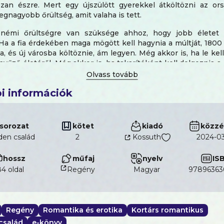
ózan észre. Mert egy újszülött gyerekkel átköltözni az or
egnagyobb őrültség, amit valaha is tett.
némi őrültségre van szüksége ahhoz, hogy jobb életet
a a fia érdekében maga mögött kell hagynia a múltját, 1800
ia, és új városba költöznie, ám legyen. Még akkor is, ha le ke
nyűző életéről. Még akkor is, ha takarítóként kell dolgoznia a
 egy garázs feletti garzonban kell laknia.
ete ötödik legrosszabb napján találkozik a legjóképűbb férf
i információk
látott. Knox Eden a megtestesült gyönyörű és bűnös álom. Bor
arú, nyers és tüzes férfi, olyasvalaki, akivel sosem volt még d
is lesz. Mert élete legrosszabb napján Memphis megtanulta,
sorozat
kötet
kiadó
közzé
kében le kell mondania a saját álmairól. És egy Knox Edenh
den család
2
Kossuth
2024-03
ig csak álom marad...
hossz
műfaj
nyelv
IS
4 oldal
Regény
magyar
97896363
Regény
Romantika és erotika
Kortárs romantikus
család
e-könyv