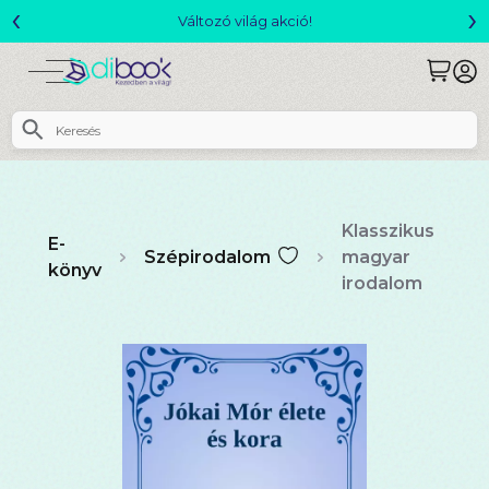
‹
›
Változó világ akció!
Klasszikus
E-
Szépirodalom
magyar
könyv
irodalom