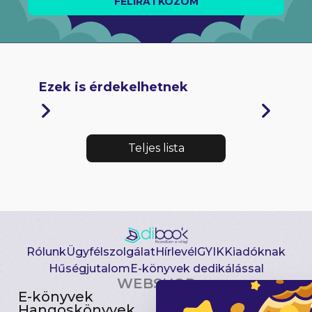
FELIRATKOZOM
Ezek is érdekelhetnek
Teljes lista
Rólunk
Ügyfélszolgálat
Hírlevél
GYIK
Kiadóknak
Hűségjutalom
E-könyvek dedikálással
WEBSHOP
E-könyvek
Csomagajánlatok
Hangoskönyvek
Akciósak