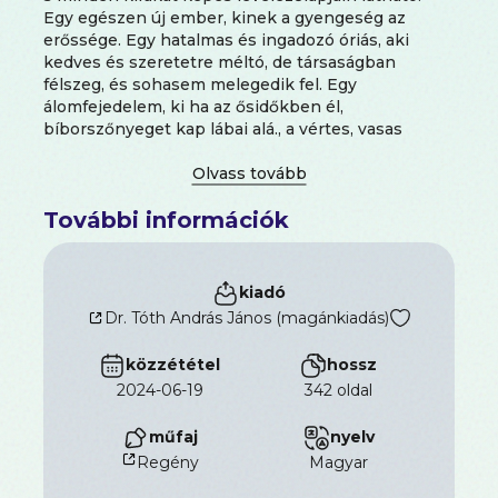
Egy egészen új ember, kinek a gyengeség az
erőssége. Egy hatalmas és ingadozó óriás, aki
kedves és szeretetre méltó, de társaságban
félszeg, és sohasem melegedik fel. Egy
álomfejedelem, ki ha az ősidőkben él,
bíborszőnyeget kap lábai alá., a vértes, vasas
vitézek is meghódolnak neki, és királyok lesznek
szolgáivá. S látjuk őt gyerekkorától fogva furcsa
szeszélyeivel és derűs egyszerűségével. Beteges,
További információk
leányos, álmodó s a többiek „Móric kisasszony” –
nak csúfolják. Lázas fantáziájával törpékről,
medúzafejekről, csodaszörnyekről álmodik.
Mindenki bámulja a csodagyereket, a
kiadó
halhatatlanságra készülőt, s majdnem úgy nevelik,
Dr. Tóth András János (magánkiadás)
mint egy trónörököst: a magyar költészet
trónjának elfoglalóját és királyát. Látjuk azután,
közzététel
hossz
mint ütközik be az arisztokratikus, finom lélek az
2024-06-19
342 oldal
élet durva gerendáiba. A csodagyerek észreveszi,
hogy az életben nincs minden kipárnázva, mint
műfaj
nyelv
otthon és az álmok puha fészkében. Jön a viszály a
szülői házzal, a politikai harcok, a honfibú, a lejáró
Regény
magyar
váltók s az öregedő feleség a lenmagfőztes