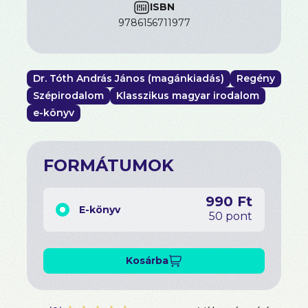
rongyokkal, a kámforos flastrommal s azután még
ISBN
sok-sok más, de minden elmúlik, s Jókai marad az,
9786156711977
aki volt, álmodó, költő, a poézis fellegein lebegő.
Dr. Tóth András János (magánkiadás)
Regény
Szépirodalom
Klasszikus magyar irodalom
e-könyv
FORMÁTUMOK
990 Ft
E-könyv
50 pont
Kosárba