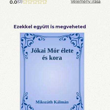
0.0
(
0
)
Vélemény írása
Ezekkel együtt is megveheted