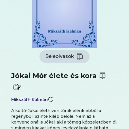
Beleolvasok
Jókai Mór élete és kora
Mikszáth Kálmán
A ​költő-Jókai élethíven tűnik elénk ebből a
regényből. Szinte kilép belőle. Nem az a
konvencionális Jókai, aki a tömeg képzeletében él,
s minden kirakat képes levelezőlapjain látható.