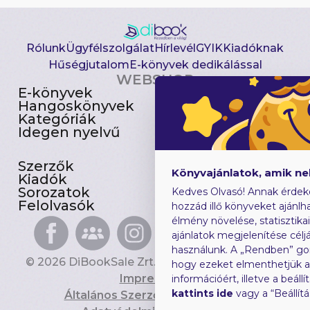
Rólunk
Ügyfélszolgálat
Hírlevél
GYIK
Kiadóknak
Hűségjutalom
E-könyvek dedikálással
WEBSHOP
E-könyvek
Csomagajánlatok
Hangoskönyvek
Akciósak
Kategóriák
Előjegyezhetők
Idegen nyelvű
Újdonságok
Szerzők
Gyerekkönyvek
Könyvajánlatok, amik n
Kiadók
Heti toplista
Sorozatok
Ajándékutalvány
Kedves Olvasó! Annak érdek
Felolvasók
Blog
hozzád illő könyveket ajánlha
élmény növelése, statisztika
ajánlatok megjelenítése céljá
használunk. A „Rendben” go
© 2026 DiBookSale Zrt. Minden jog fenntartva.
hogy ezeket elmenthetjük 
Impresszum
információért, illetve a beál
kattints ide
vagy a “Beállít
Általános Szerződési Feltételek