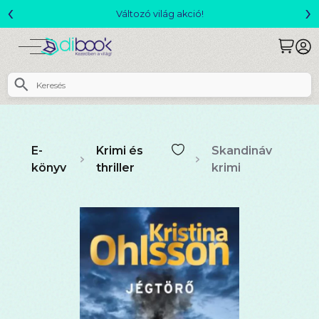
‹
›
Változó világ akció!
E-
Krimi és
Skandináv
könyv
thriller
krimi