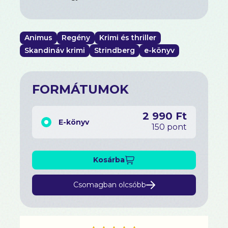
Animus
Regény
Krimi és thriller
Skandináv krimi
Strindberg
e-könyv
FORMÁTUMOK
2 990 Ft
E-könyv
150 pont
Kosárba
Csomagban olcsóbb