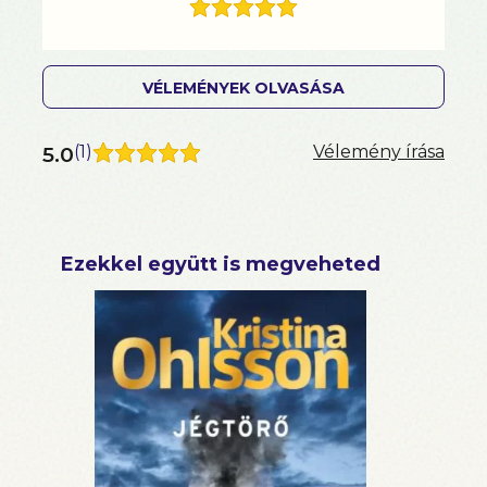
VÉLEMÉNYEK OLVASÁSA
5.0
(
1
)
Vélemény írása
Ezekkel együtt is megveheted