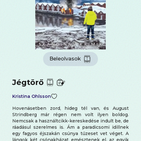
Beleolvasok
Jégtörő
Kristina Ohlsson
Hovenäsetben zord, hideg tél van, és August
Strindberg már régen nem volt ilyen boldog.
Nemcsak a használtcikk-kereskedése indult be, de
ráadásul szerelmes is. Ám a paradicsomi idillnek
egy fagyos éjszakán csúnya tűzeset vet véget. A
lángok két csónakházat emésztenek el, az egyik