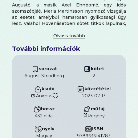
Augusté, a másik Axel Ehnbomé, egy idős
szomszédjáé. Maria Martinsson nyomozó vizsgálja
az esetet, amelyből hamarosan gyilkossági ügy
lesz. Valahol Hovenäsetben sötét titkok lapulnak,
és ez olyan veszélyt jelent, amelytől sem Maria,
sem August nincs többé biztonságban...
A Viharjelzés folytatása, az August Strindberg-
További információk
sorozat második kötete.
sorozat
kötet
August Strindberg
2
kiadó
közzététel
Animus
2023-07-13
hossz
műfaj
432 oldal
Regény
nyelv
ISBN
magyar
9789636141783