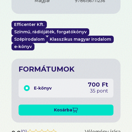
magyar
9786156711236
Efficenter Kft.
Színmű, rádiójáték, forgatókönyv
Szépirodalom
Klasszikus magyar irodalom
e-könyv
FORMÁTUMOK
700 Ft
E-könyv
35 pont
Kosárba
(
0
)
Vélemény írása