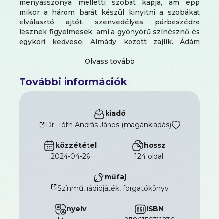
menyasszonya melletti szobát kapja, ám épp
mikor a három barát készül kinyitni a szobákat
elválasztó ajtót, szenvedélyes párbeszédre
lesznek figyelmesek, ami a gyönyörű színésznő és
egykori kedvese, Almády között zajlik. Ádám
csalódottsága kétségessé teszi Annie-val készülő
házasságát és az új operett premierjét is. Turai
megpróbálja helyrehozni a dolgokat, a fikcióhoz
További információk
igazítja a valóságot, így lesz színjáték a kastélyban.
A Játék a kastélyban nem csupán az egyik
legeredetibb és legbravúrosabb Molnár-színdarab
a megannyi világsiker között, hanem az egyik
kiadó
legszemélyesebb is, a varázsló tehetségű drámaíró
Dr. Tóth András János (magánkiadás)
ars poeticája, rezignált vallomás az élet
hazugságairól és a színpad igazságairól.
közzététel
hossz
2024-04-26
124 oldal
műfaj
Színmű, rádiójáték, forgatókönyv
nyelv
ISBN