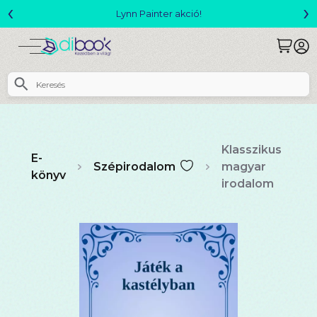
‹
›
Megjelent! L. J. Shen: Legvadabb álmaimban szeretlek
Klasszikus
E-
Szépirodalom
magyar
könyv
irodalom