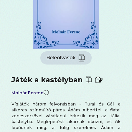
Beleolvasok
Játék a kastélyban
Molnár Ferenc
Vígjáték három felvonásban - Turai és Gál, a
sikeres színműíró-páros Ádám Alberttel, a fiatal
zeneszerzővel váratlanul érkezik meg az itáliai
kastélyba. Meglepetést akarnak okozni, és ők
lepődnek meg: a fülig szerelmes Ádám a