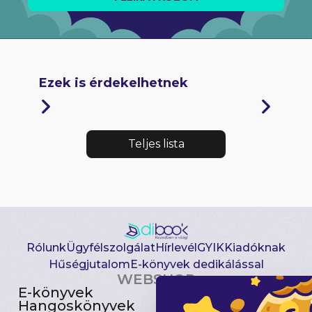
Ezek is érdekelhetnek
Teljes lista
Rólunk
Ügyfélszolgálat
Hírlevél
GYIK
Kiadóknak
Hűségjutalom
E-könyvek dedikálással
WEBSHOP
E-könyvek
Csomagajánlatok
Hangoskönyvek
Akciósak