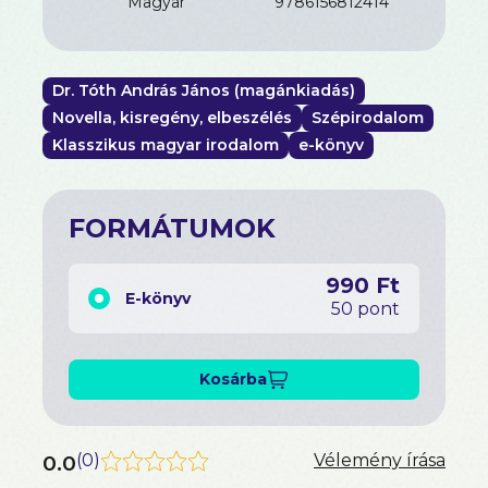
magyar
9786156812414
Dr. Tóth András János (magánkiadás)
Novella, kisregény, elbeszélés
Szépirodalom
Klasszikus magyar irodalom
e-könyv
FORMÁTUMOK
990 Ft
E-könyv
50 pont
Kosárba
0.0
(
0
)
Vélemény írása