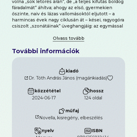
volna „sok letörés árán”, de „a teljes kifutás boldog
fáradalmát” áhítva; ahogy az első, gyermekien
őszinte, naiv és lázas vallomásoktól eljutott – a
harmincas évek nagy ciklusán át – kései, ragyogóra
csiszolt „szonátáinak” üveghangjáig: az egymással
feleselő életképek, költői látomások, abszurd
helyzetek varázslatos homályáig, amelyek mögött
hányatott életének megrázó eseményei húzódnak
További információk
meg.
kiadó
Dr. Tóth András János (magánkiadás)
közzététel
hossz
2024-06-17
124 oldal
műfaj
Novella, kisregény, elbeszélés
nyelv
ISBN