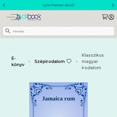
‹
›
Megjelent! L. J. Shen: Legvadabb álmaimban szeretlek
Klasszikus
E-
Szépirodalom
magyar
könyv
irodalom