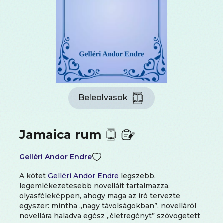
Beleolvasok
Jamaica rum
Gelléri Andor Endre
A kötet
Gelléri Andor Endre
legszebb,
legemlékezetesebb novelláit tartalmazza,
olyasféleképpen, ahogy maga az író tervezte
egyszer: mintha „nagy távolságokban”, novelláról
novellára haladva egész „életregényt” szövögetett