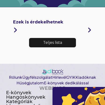
Ezek is érdekelhetnek
Teljes lista
Rólunk
Ügyfélszolgálat
Hírlevél
GYIK
Kiadóknak
Hűségjutalom
E-könyvek dedikálással
WEBSHOP
E-könyvek
Csomagajánlatok
Hangoskönyvek
Akciósak
Kategóriák
Előjegyezhetők