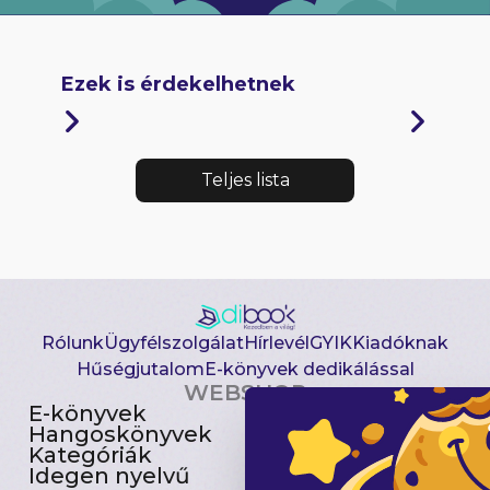
Ezek is érdekelhetnek
Teljes lista
Rólunk
Ügyfélszolgálat
Hírlevél
GYIK
Kiadóknak
Hűségjutalom
E-könyvek dedikálással
WEBSHOP
E-könyvek
Csomagajánlatok
Hangoskönyvek
Akciósak
Kategóriák
Előjegyezhetők
Idegen nyelvű
Újdonságok