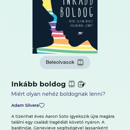
Beleolvasok
Inkább boldog
Miért olyan nehéz boldognak lenni?
Adam Silvera
A tizenhat éves Aaron Soto igyekszik újra magára
találni egy családi tragédiát követő nyáron. A
barátnője, Genevieve segítségével lassanként