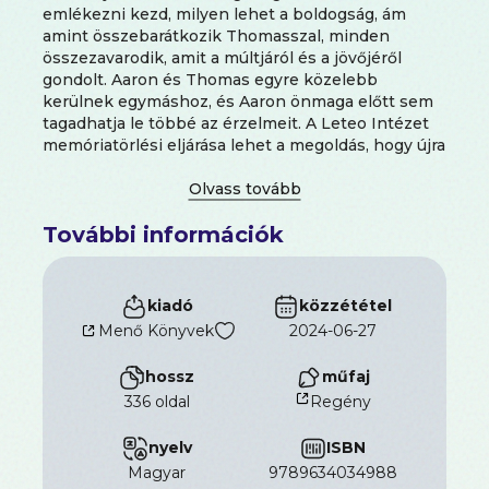
emlékezni kezd, milyen lehet a boldogság, ám
amint összebarátkozik Thomasszal, minden
összezavarodik, amit a múltjáról és a jövőjéről
gondolt. Aaron és Thomas egyre közelebb
kerülnek egymáshoz, és Aaron önmaga előtt sem
tagadhatja le többé az érzelmeit. A Leteo Intézet
memóriatörlési eljárása lehet a megoldás, hogy újra
a régi legyen. Ám ezzel együtt az igazi önmagát is
elveszítheti.Díjak, elismerések: NEW YORK TIMES
EDITORS' CHOICE, PASTE MAGAZINE #1 YOUNG
További információk
ADULT BOOK, THE LATINIDAD LIST BEST YOUNG
ADULT NOVEL OF THE YEAR, BOOKLIST BEST
FIRST NOVEL, BOOKLIST EDITORS'
CHOICE, KIRKUS BEST TEEN BOOK OF
kiadó
közzététel
2015, AMAZON BEST YOUNG ADULT
Menő Könyvek
2024-06-27
NOVEL, REFINERY29.COM BEST DIVERSE YOUNG
ADULT BOOK, POPSUGAR.COM BEST OF
hossz
műfaj
2015, BUSTLE.COM BEST YOUNG ADULT
336 oldal
Regény
BOOK, NEW YORK PUBLIC LIBRARY TOP 10
YOUNG ADULT NOVEL, LOS ANGELES PUBLIC
nyelv
ISBN
LIBRARY BEST TEEN BOOK, YALSA RAINBOW
LIST SELECTION, YALSA TOP TEN YA NOVEL OF
magyar
9789634034988