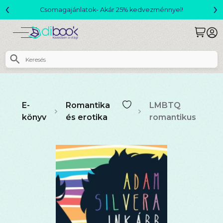
‹
›
Csomagajánlatok- Akár 25% kedvezménnyel!
E-
Romantika
LMBTQ
könyv
és erotika
romantikus