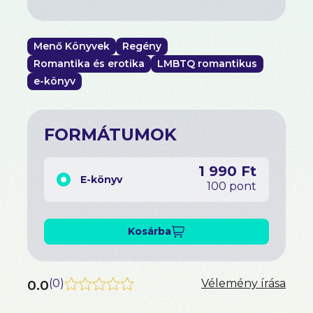
2015
Menő Könyvek
Regény
Romantika és erotika
LMBTQ romantikus
e-könyv
FORMÁTUMOK
1 990 Ft
E-könyv
100 pont
Kosárba
0.0
(
0
)
Vélemény írása