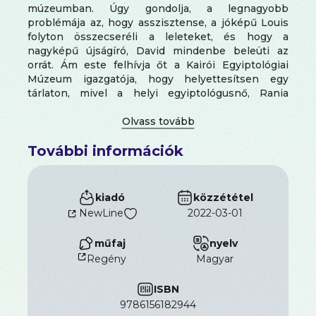
múzeumban. Úgy gondolja, a legnagyobb
problémája az, hogy asszisztense, a jóképű Louis
folyton összecseréli a leleteket, és hogy a
nagyképű újságíró, David mindenbe beleüti az
orrát. Ám este felhívja őt a Kairói Egyiptológiai
Múzeum igazgatója, hogy helyettesítsen egy
tárlaton, mivel a helyi egyiptológusnő, Rania
rejtélyes körülmények közt eltűnt. Gracie és Louis
hamar rádöbbennek, hogy darázsfészekbe nyúltak.
Kiderül, hogy Rania eltűnése szokatlanabb, mint
További információk
hitték és a baljós eseményeknek itt nincs vége. A
fiatalok rábukkannak egy titkos kamrára III.
Amenemhat csarnokában. Gracie a bazárban
belebotlik bácsikájába, és az idős kalandor
kiadó
közzététel
sietősen a lánynak adja a naplóját, mert valaki
NewLine
2022-03-01
üldözi. Ráadásul Louis is eltűnik. Mi olyan fontos a
naplóban? Ki ez a III. Amenemhat? Ki van az idős
műfaj
nyelv
kalandor nyomában és miért? Gracie, Louis és
Regény
magyar
David egyesíti erőit. Kalandjuk során a napló újabb
és újabb titkait fedezik fel. Ez a különös ókori
ISBN
egyiptomi rejtély valóban a múltba röpíti olvasóit,
keljünk útra Kairóba!
9786156182944