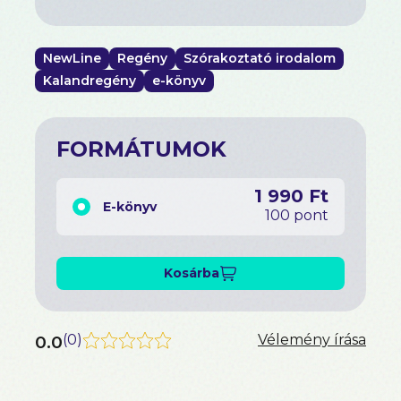
NewLine
Regény
Szórakoztató irodalom
Kalandregény
e-könyv
FORMÁTUMOK
1 990 Ft
E-könyv
100 pont
Kosárba
0.0
(
0
)
Vélemény írása