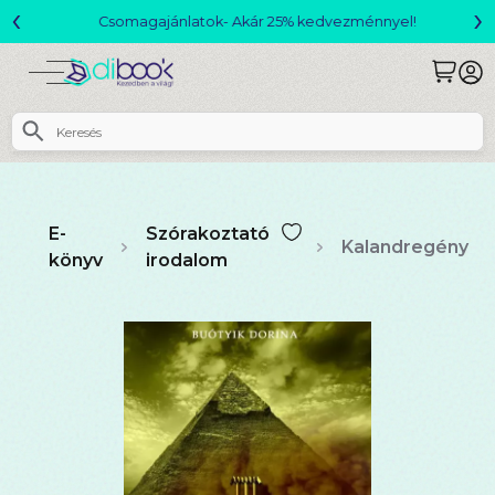
‹
›
Csomagajánlatok- Akár 25% kedvezménnyel!
E-
Szórakoztató
Kalandregény
könyv
irodalom