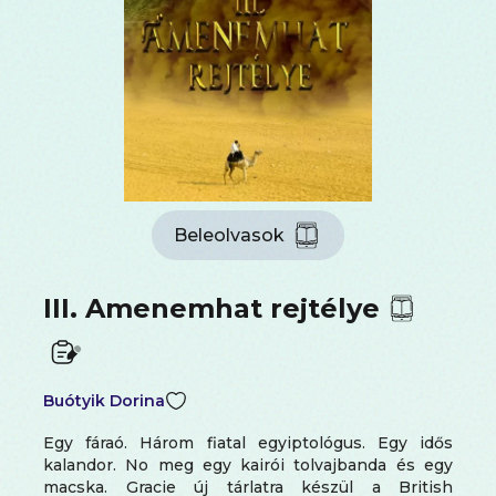
Beleolvasok
III. Amenemhat rejtélye
Buótyik Dorina
Egy ​fáraó. Három fiatal egyiptológus. Egy idős
kalandor. No meg egy kairói tolvajbanda és egy
macska. Gracie új tárlatra készül a British