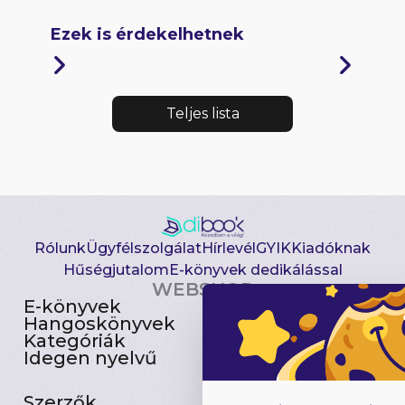
Ezek is érdekelhetnek
Teljes lista
Rólunk
Ügyfélszolgálat
Hírlevél
GYIK
Kiadóknak
Hűségjutalom
E-könyvek dedikálással
WEBSHOP
E-könyvek
Csomagajánlatok
Hangoskönyvek
Akciósak
Kategóriák
Előjegyezhetők
Idegen nyelvű
Újdonságok
Szerzők
Gyerekkönyvek