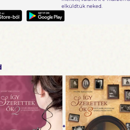
elküldtük neked.
d
+