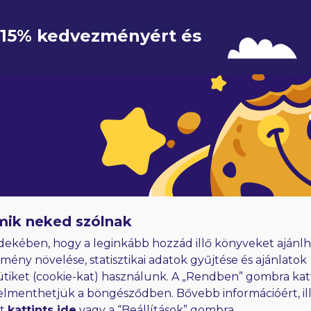
e 15% kedvezményért és 
IRATKOZOM
adóknak
Hűségjutalom
E-könyvek dedikálással
mik neked szólnak
dekében, hogy a leginkább hozzád illő könyveket ajánlh
lmény növelése, statisztikai adatok gyűjtése és ajánlatok
ütiket (cookie-kat) használunk. A „Rendben” gombra kat
elmenthetjük a böngésződben. Bővebb információért, ill
rt
kattints ide
vagy a “Beállítások” gombra.