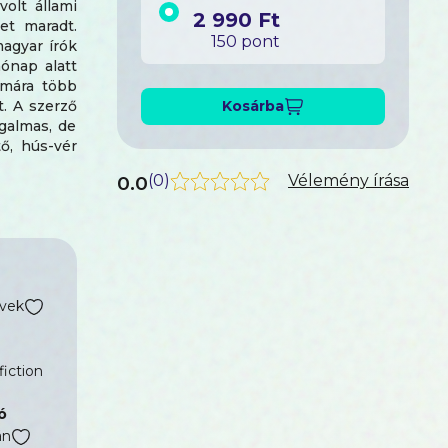
olt állami
2 990 Ft
et maradt.
150 pont
magyar írók
ónap alatt
 mára több
t. A szerző
Kosárba
zgalmas, de
tő, hús-vér
.
0.0
(
0
)
Vélemény írása
vek
fiction
ó
án