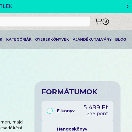
›
ETLEK
K
KATEGÓRIÁK
GYEREKKÖNYVEK
AJÁNDÉKUTALVÁNY
BLOG
FORMÁTUMOK
5 499 Ft
E-könyv
275 pont
emen, majd
ácsadóként
Hangoskönyv