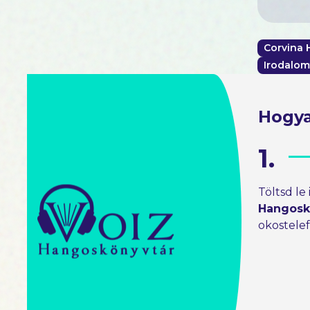
Corvina
Irodalom
Hogya
1.
Töltsd le
Hangosk
okostele