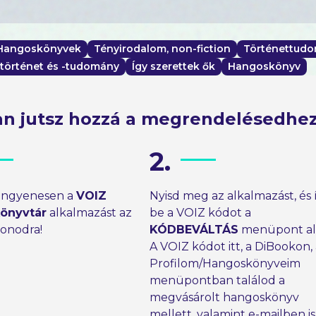
 Hangoskönyvek
Tényirodalom, non-fiction
Történettud
történet és -tudomány
Így szerettek ők
Hangoskönyv
n jutsz hozzá a megrendelésedhe
2.
 ingyenesen a
VOIZ
Nyisd meg az alkalmazást, és 
önyvtár
alkalmazást az
be a VOIZ kódot a
fonodra!
KÓDBEVÁLTÁS
menüpont ala
A VOIZ kódot itt, a DiBookon,
Profilom/Hangoskönyveim
menüpontban találod a
megvásárolt hangoskönyv
mellett, valamint e-mailben is