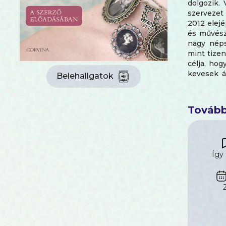
dolgozik.
szervezet
2012 elejé
és művész
nagy néps
mint tizen
célja, hog
kevesek ál
Belehallgatok
embereket
Tovább
Így