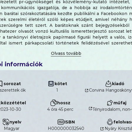
 Vezetett pr-ügynökséget és közvélemény-kutató intézetet, v
 kommunikációs igazgatója, de a hobbija az irodalomtörtén
n barátai szórakoztatására kezdte publikálni a Facebookon 
ek szerelmi életéről szóló képes etűdjeit, amivel néhány h
zerűségre tett szert. A barátoknak szánt bejegyzésekből
hatezer olvasót vonzó kulturális ismeretterjesztő sorozat let
y a tankönyvi életrajzok papírmasé figurái helyett a valós, i
tal ismert párkapcsolati történetek felidézésével szerethe
 mutasson be, és ezzel kedvet csináljon a művek olvasásához
i információk
sorozat
kötet
kiadó
 szerettek ők
1
Corvina Hangosköny
közzététel
hossz
műfaj
2023-10-30
4 óra 45 perc
Tényirodalom, non-
nyelv
ISBN
felolvas
magyar
H000000032540
Nyáry Kriszti