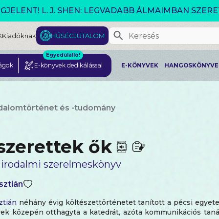
GJELENT! L. J. SHEN: LEGVADABB ÁLMAIMBAN SZER
K
Kiadóknak
HŰSÉGJUTALOM
Egyedülálló!
ágok
E-könyvek dedikálással
E-KÖNYVEK
HANGOSKÖNYVE
dalomtörténet és -tudomány
szerettek ők
irodalmi szerelmeskönyv
sztián
ztián
néhány évig költészettörténetet tanított a pécsi egyet
vek közepén otthagyta a katedrát, azóta kommunikációs tan