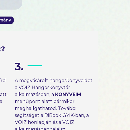
omány
z?
3.
írd
A megvásárolt hangoskönyveidet
a VOIZ Hangoskönyvtár
tt.
alkalmazásban, a
KÖNYVEIM
 a
menüpont alatt bármikor
meghallgathatod. További
segítséget a DiBook GYIK-ban, a
VOIZ honlapján és a VOIZ
alkalmazásban találsz.