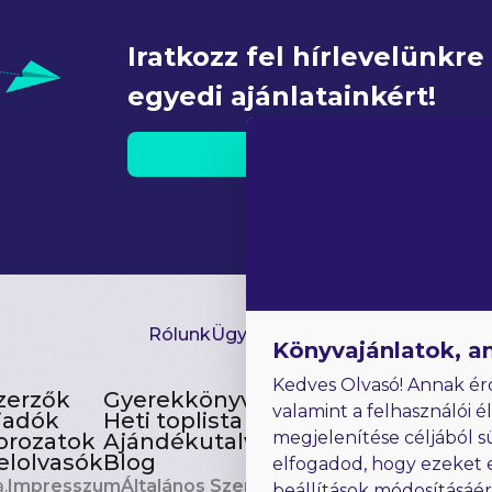
Iratkozz fel hírlevelünkr
egyedi ajánlatainkért!
FEL
Rólunk
Ügyfélszolgálat
Hírlevél
GYIK
Ki
Könyvajánlatok, a
Kedves Olvasó! Annak ér
zerzők
Gyerekkönyvek
valamint a felhasználói é
iadók
Heti toplista
megjelenítése céljából s
orozatok
Ajándékutalvány
elolvasók
Blog
elfogadod, hogy ezeket 
.
Impresszum
Általános Szerződési Feltételek
beállítások módosításáé