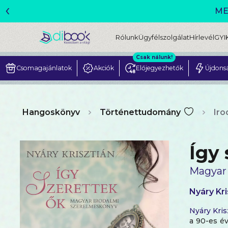
‹
ME
Rólunk
Ügyfélszolgálat
Hírlevél
GYI
Csak nálunk!
Csomagajánlatok
Akciók
Előjegyezhetők
Újdons
Hangoskönyv
Történettudomány
Iro
Így 
Magyar 
Nyáry Kri
Nyáry Kris
a 90-es é