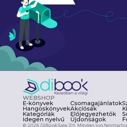
WEBSHOP
E-könyvek
Csomagajánlatok
S
Hangoskönyvek
Akciósak
K
Kategóriák
Előjegyezhetők
S
Idegen nyelvű
Újdonságok
F
© 2026 DiBookSale Zrt. Minden jog fenntartva