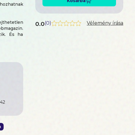
Kosárba
 hozhatnak
thetetlen
0.0
(
0
)
Vélemény írása
ebmagazin.
zik. És ha
dezünk, ha
zólaltatja.
idézett sor
helyet kért
tán, ha jól
si Róbert,
th Orsolya,
42
m