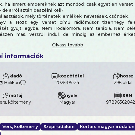
ik, ha ismert embereknek azt mondod: csak egyetlen verset
 de arról aztán beszélni kell?
lasztások, mély történetek, emlékek, nevetések, csöndek.
yv a Hozz egy verset című rádióműsor tizennégy felej
ését gyűjti egybe. Nem irodalomóra. Nem terápia. Nem cel
észen más. Versről indul, de mindig az emberhez érke
lehet, hogy te is keresni kezded a saját versedet.
em csupán a szerzőé. A vers mindig közös. És ha jól kér
i információk
 akkor a másik ember verse néha a mi történetünket is megs
 ezekben a beszélgetésekben is. Egy-egy gondolat, egy-egy 
 műsor határai közül, és valahol a hallgató belső terében is 
kiadó
közzététel
hossz
ert a jó vers képes erre. Beépül, emlékeztet, tükröt tart. Az
tt is marad."
Helikon
2025-09-24
296 oldal
dők: Ábel Anita, Balatoni József ("Jocó bácsi"), Bércze
műfaj
nyelv
ISBN
, Bánki György, Janklovics Péter, Járai Máté, Járai Kíra, Karafiá
ers, költemény
magyar
97896362042
os, Pokorny Lia, Scherer Péter, Soma Mamagésa, Varga Dániel
Vers, költemény
Szépirodalom
Kortárs magyar irodalo