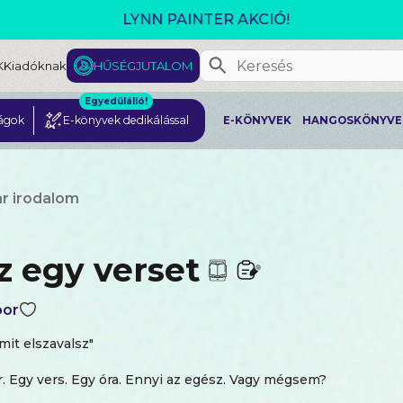
GJELENT! L. J. SHEN: LEGVADABB ÁLMAIMBAN SZER
K
Kiadóknak
HŰSÉGJUTALOM
Egyedülálló!
ágok
E-könyvek dedikálással
E-KÖNYVEK
HANGOSKÖNYVE
r irodalom
z egy verset
bor
mit elszavalsz"
 Egy vers. Egy óra. Ennyi az egész. Vagy mégsem?