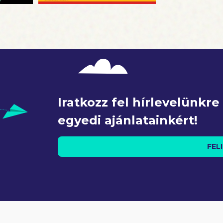
Iratkozz fel hírlevelünkr
egyedi ajánlatainkért!
FEL