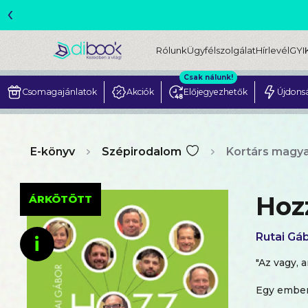
‹
ME
Rólunk
Ügyfélszolgálat
Hírlevél
GYI
Csak nálunk!
Csomagajánlatok
Akciók
Előjegyezhetők
Újdons
E-könyv
Szépirodalom
Kortárs magya
Hoz
ÁRKÖTÖTT
Rutai Gá
i
"Az vagy, a
Egy ember.