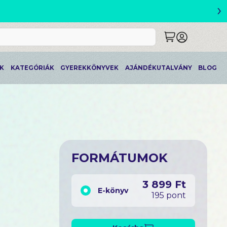
›
ETLEK
K
KATEGÓRIÁK
GYEREKKÖNYVEK
AJÁNDÉKUTALVÁNY
BLOG
FORMÁTUMOK
3 899 Ft
E-könyv
195 pont