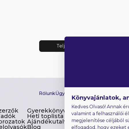
Teljes lista
Rólunk
Ügyfélszolgálat
Hírlevél
GYIK
Ki
Könyvajánlatok, a
Kedves Olvasó! Annak ér
zerzők
Gyerekkönyvek
valamint a felhasználói é
iadók
Heti toplista
megjelenítése céljából s
orozatok
Ajándékutalvány
elolvasók
Blog
elfogadod, hogy ezeket 