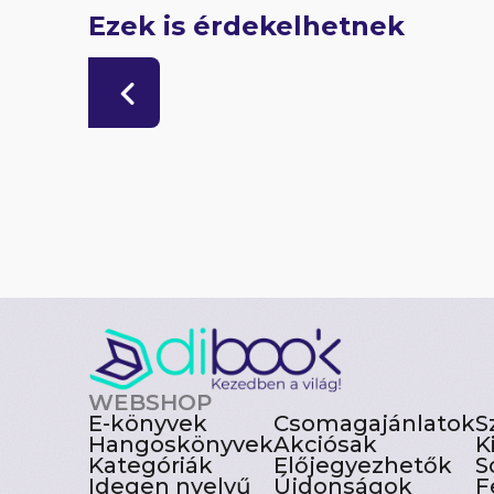
Ezek is érdekelhetnek
WEBSHOP
E-könyvek
Csomagajánlatok
S
Hangoskönyvek
Akciósak
K
Kategóriák
Előjegyezhetők
S
Idegen nyelvű
Újdonságok
F