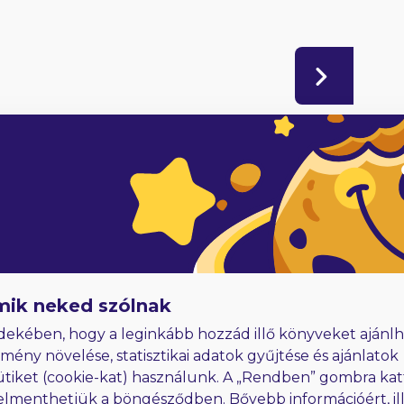
adóknak
Hűségjutalom
E-könyvek dedikálással
mik neked szólnak
dekében, hogy a leginkább hozzád illő könyveket ajánlh
lmény növelése, statisztikai adatok gyűjtése és ajánlatok
ütiket (cookie-kat) használunk. A „Rendben” gombra kat
elmenthetjük a böngésződben. Bővebb információért, ill