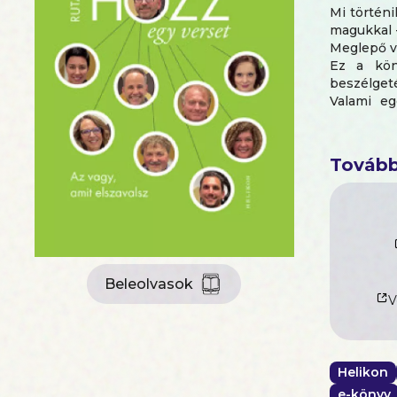
Mi történ
magukkal -
Meglepő vá
Ez a kön
beszélget
Valami eg
becsukod, 
"A vers n
Tovább
figyelünk,
Ez történt
kilépett a
magának. M
dolgozik, o
Közreműkö
Beleolvasok
Beton.Hofi
V
Lackfi Ján
Helikon
e-könyv