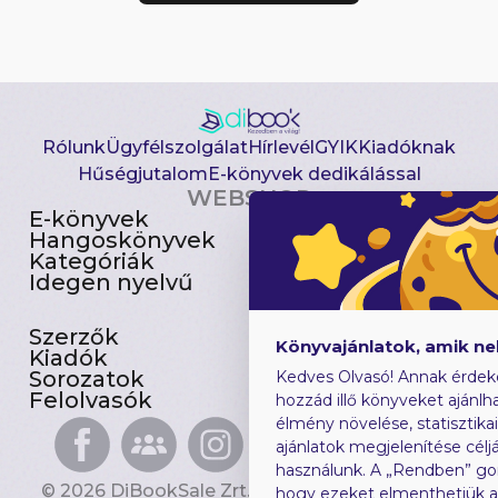
Rólunk
Ügyfélszolgálat
Hírlevél
GYIK
Kiadóknak
Hűségjutalom
E-könyvek dedikálással
WEBSHOP
E-könyvek
Csomagajánlatok
Hangoskönyvek
Akciósak
Kategóriák
Előjegyezhetők
Idegen nyelvű
Újdonságok
Szerzők
Gyerekkönyvek
Könyvajánlatok, amik n
Kiadók
Heti toplista
Sorozatok
Ajándékutalvány
Kedves Olvasó! Annak érdek
Felolvasók
Blog
hozzád illő könyveket ajánlha
élmény növelése, statisztika
ajánlatok megjelenítése céljá
használunk. A „Rendben” go
© 2026 DiBookSale Zrt. Minden jog fenntartva.
hogy ezeket elmenthetjük 