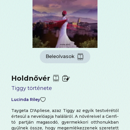
Beleolvasok
Holdnővér
Tiggy története
Lucinda Riley
Taygeta D'Apliese, azaz Tiggy az egyik testvérétől
értesül a nevelőapja haláláról. A nővéreivel a Genfi-
tó partján magasodó, gyermekkori otthonukban
gyűlnek össze, hogy megemlékezzenek szeretett