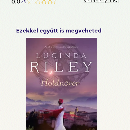
0.0
(
0
)
Vélemény írása
Ezekkel együtt is megveheted