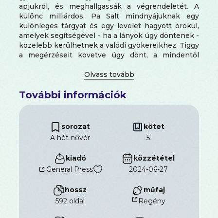
apjukról, és meghallgassák a végrendeletét. A
különc milliárdos, Pa Salt mindnyájuknak egy
különleges tárgyat és egy levelet hagyott örökül,
amelyek segítségével - ha a lányok úgy döntenek -
közelebb kerülhetnek a valódi gyökereikhez. Tiggy
a megérzéseit követve úgy dönt, a mindentől
elszigetelt Kinnaird-birtokon, a Skót-felföld egyik
gyöngyszemén vállal munkát: vadvédelmi
tanácsadóként a kihalás szélén álló skót
További információk
vadmacskák megmentéséért küzd. A birtok urával,
a meglehetősen zaklatott, ugyanakkor
elképesztően jóképű férfival, Charlie-val azonnal
megtalálja a közös hangot. Kinnaird a
sorozat
kötet
vadmacskákon túl számos meglepetést tartogat
A hét nővér
5
Tiggy számára: a birtokon élő, vén cigány ember
azt állítja, hogy a lánynak sajátos képessége van,
kiadó
közzététel
és vissza kell térnie a szülőföldjére, a
General Press
2024-06-27
spanyolországi Granadába. Tiggy vonakodva ugyan,
de útra kel, és a régi mór erőd, az Alhambra
hossz
műfaj
árnyékában kideríti, milyen szálak is fűzik őt a
sacromontei barlangok lakóihoz és nemzedéke
592 oldal
Regény
egyik leghíresebb flamencotáncosához, Lucía