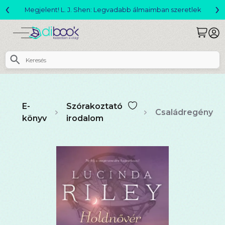
‹
›
Megjelent! L. J. Shen: Legvadabb álmaimban szeretlek
E-
Szórakoztató
Családregény
könyv
irodalom