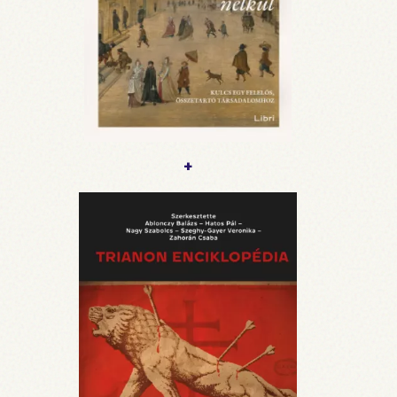
nemzetiségeken, korosztályokon átívelő módon -
apró, ám annál jelentőségteljesebb lépésenként.
A könyvben végig arra biztatom a kedves olvasót,
hogy képzelje maga elé az ideális állampolgárt, és
kérdőjelezze meg a saját kötődését azokhoz a
szabályokhoz, amelyeket "törvényként" ismerünk.
Ez a könyv nem a rossz és a jó törvényekről szól,
vagy arról, hogyan és miért érdemes megszegni
őket. Ez a könyv nem szándékozik felmenteni a
+
problémás cégeket, kormányokat vagy
szervezeteket a felelősségvállalás alól. Ez a könyv
arról szól, hogyan kényelmesedtünk el
állampolgárként, és bújtunk a törvények mögé,
illetve mit tehetünk ez ellen most, együtt,
konstruktívan és erőszakmentesen."