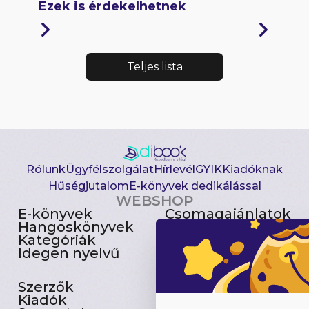
Ezek is érdekelhetnek
Teljes lista
Rólunk
Ügyfélszolgálat
Hírlevél
GYIK
Kiadóknak
Hűségjutalom
E-könyvek dedikálással
WEBSHOP
E-könyvek
Csomagajánlatok
Hangoskönyvek
Akciósak
Kategóriák
Előjegyezhetők
Idegen nyelvű
Újdonságok
Szerzők
Gyerekkönyvek
Kiadók
Heti toplista