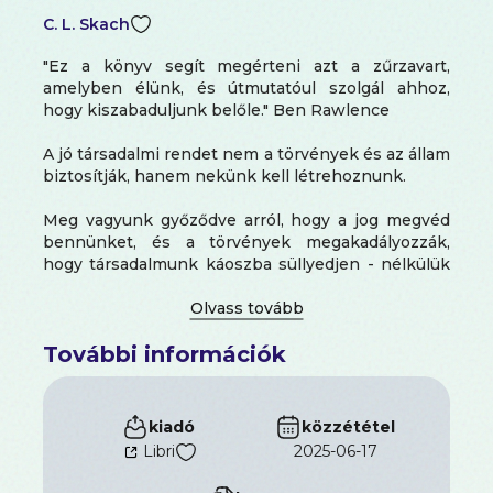
C. L. Skach
"Ez a könyv segít megérteni azt a zűrzavart,
amelyben élünk, és útmutatóul szolgál ahhoz,
hogy kiszabaduljunk belőle." Ben Rawlence
A jó társadalmi rendet nem a törvények és az állam
biztosítják, hanem nekünk kell létrehoznunk.
Meg vagyunk győződve arról, hogy a jog megvéd
bennünket, és a törvények megakadályozzák,
hogy társadalmunk káoszba süllyedjen - nélkülük
honnan tudnánk, mi a helyes és helytelen, miként
működhetnének jól a közösségeink, és hogyan
lehetnénk jó felebarátai embertársainknak?
További információk
C. L. Skach
azonban nem ért egyet ezzel a
hozzáállással. Az állam- és jogtudományok
professzoraként mindig is hitt a jog hatalmában,
sőt nem egy háború sújtotta ország
kiadó
közzététel
alkotmányának megírásában részt vett, hogy
Libri
2025-06-17
segítsen megoldani az adott társadalom
problémáit.