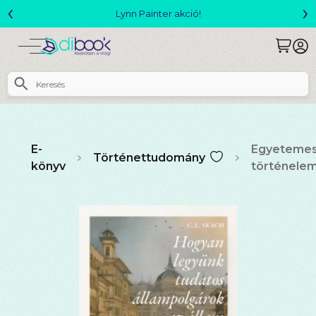
‹
›
Megjelent! L. J. Shen: Legvadabb álmaimban szeretlek
E-
Egyeteme
Történettudomány
könyv
történele