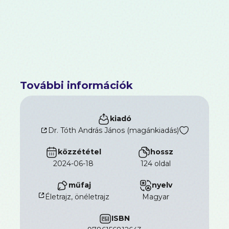
További információk
kiadó
Dr. Tóth András János (magánkiadás)
közzététel
hossz
2024-06-18
124 oldal
műfaj
nyelv
Életrajz, önéletrajz
magyar
ISBN