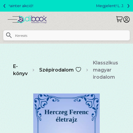
‹
›
Megjelent! L. J. Shen: Legvadabb álmaimban szeretlek
Klasszikus
E-
Szépirodalom
magyar
könyv
irodalom