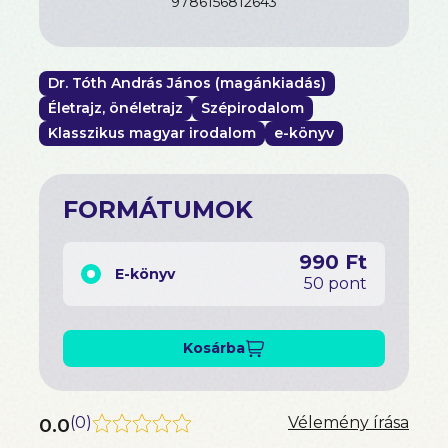
9786156812643
Dr. Tóth András János (magánkiadás)
Életrajz, önéletrajz
Szépirodalom
Klasszikus magyar irodalom
e-könyv
FORMÁTUMOK
990 Ft
E-könyv
50 pont
Kosárba
0.0
(
0
)
Vélemény írása