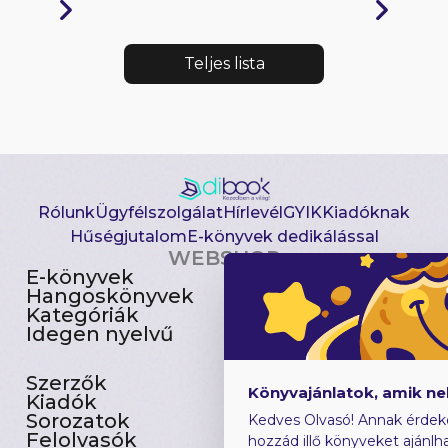
Teljes lista
Rólunk
Ügyfélszolgálat
Hírlevél
GYIK
Kiadóknak
Hűségjutalom
E-könyvek dedikálással
WEBSHOP
E-könyvek
Csomagajánlatok
Hangoskönyvek
Akciósak
Kategóriák
Előjegyezhetők
Idegen nyelvű
Újdonságok
Szerzők
Gyerekkönyvek
Könyvajánlatok, amik n
Kiadók
Heti toplista
Sorozatok
Ajándékutalvány
Kedves Olvasó! Annak érdek
Felolvasók
Blog
hozzád illő könyveket ajánlha