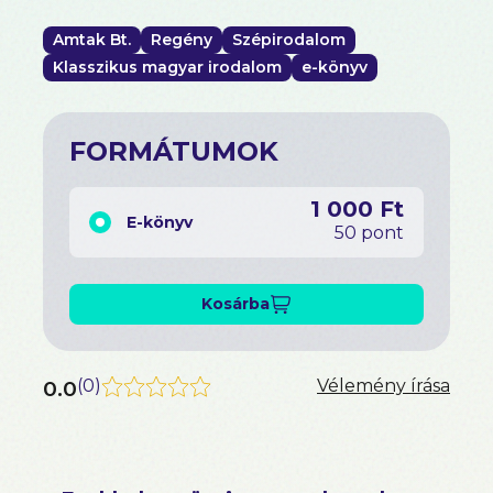
Amtak Bt.
Regény
Szépirodalom
Klasszikus magyar irodalom
e-könyv
FORMÁTUMOK
1 000 Ft
E-könyv
50 pont
Kosárba
0.0
(
0
)
Vélemény írása