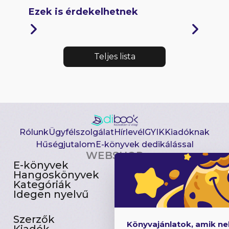
Ezek is érdekelhetnek
Teljes lista
Rólunk
Ügyfélszolgálat
Hírlevél
GYIK
Kiadóknak
Hűségjutalom
E-könyvek dedikálással
WEBSHOP
E-könyvek
Csomagajánlatok
Hangoskönyvek
Akciósak
Kategóriák
Előjegyezhetők
Idegen nyelvű
Újdonságok
Szerzők
Gyerekkönyvek
Könyvajánlatok, amik n