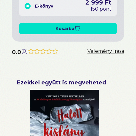
2 999 Ft
E-könyv
150 pont
Kosárba
0.0
(
0
)
Vélemény írása
Ezekkel együtt is megveheted