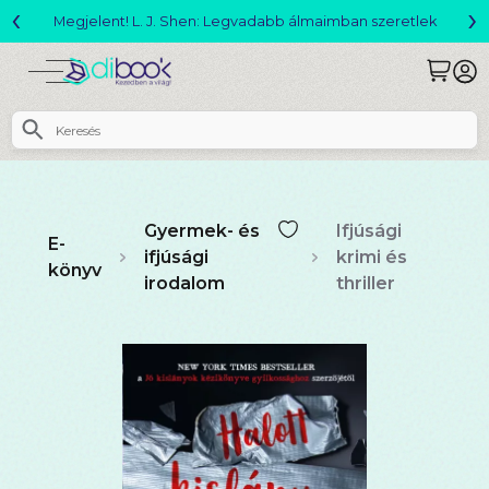
‹
›
Megjelent! L. J. Shen: Legvadabb álmaimban szeretlek
Gyermek- és
Ifjúsági
E-
ifjúsági
krimi és
könyv
irodalom
thriller