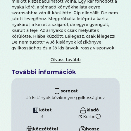
mielőtt kiszabadulhatott volna. Egy kar fonódott a
nyaka köré, a támadó könyökhajlata egyre
szorosabbra zárult körülötte. Pip ellenállt. De nem
jutott levegőhöz. Megpróbálta letépni a kart a
nyakáról, a kezet a szájáról, de egyre gyengült,
kiürült a feje. Az árnyékok csak mélyültek
körülötte. Hiába küzdött. Lélegezz, csak lélegezz!
De nem tudott." A Jó kislányok kézikönyve
gyilkossághoz és a Jó kislányok, rossz viszonyok
című könyvek izgalmas folytatása. SIESS! VAGY
MEGHALSZ... Pip Fitz-Amobit még mindig kísérti a
legutóbbi nyomozása. De hamarosan új bűnesettel
További információk
kénytelen szembesülni, ami nagyon is közelről
érinti, ugyanis ezúttal valaki őrá vadászik. Valaki, aki
folyton egy kérdéssel zaklatja: Téged ki fog
keresni, ha eltűnsz? Pip hamarosan kapcsolatot
sorozat
fedez fel a zaklatója és egy helyi sorozatgyilkos
Jó kislányok kézikönyve gyilkossághoz
között, de a rendőrség nem hajlandó cselekedni. A
veszélyes macska-egér játék során Pipnek
kötet
kiadó
mihamarabb meg kell találnia a választ, mert
3
Kolibri
immár az élete a tét...
közzététel
hossz