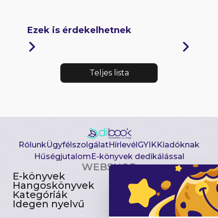
Ezek is érdekelhetnek
Teljes lista
Rólunk
Ügyfélszolgálat
Hírlevél
GYIK
Kiadóknak
Hűségjutalom
E-könyvek dedikálással
WEBSHOP
E-könyvek
Csomagajánlatok
Hangoskönyvek
Akciósak
Kategóriák
Előjegyezhetők
Idegen nyelvű
Újdonságok