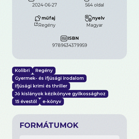
2024-06-27
564 oldal
műfaj
nyelv
Regény
magyar
ISBN
9789634379959
Kolibri
Regény
Gyermek- és ifjúsági irodalom
Ifjúsági krimi és thriller
Jó kislányok kézikönyve gyilkossághoz
15 évestől
e-könyv
FORMÁTUMOK