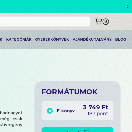
›
ETLEK
K
KATEGÓRIÁK
GYEREKKÖNYVEK
AJÁNDÉKUTALVÁNY
BLOG
FORMÁTUMOK
3 749 Ft
E-könyv
őhadnagyot
187 pont
, még csak
ktívregény