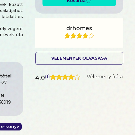
Kosárba
yek között
saládjához
kitalált és
drhomes
ély végére
ár évek óta
VÉLEMÉNYEK OLVASÁSA
tétel
4.0
(
1
)
Vélemény írása
-27
BN
56019
e-könyv