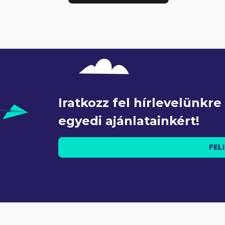
Iratkozz fel hírlevelünkr
egyedi ajánlatainkért!
FEL