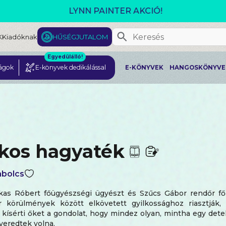
GJELENT! L. J. SHEN: LEGVADABB ÁLMAIMBAN SZER
K
Kiadóknak
HŰSÉGJUTALOM
Egyedülálló!
ágok
E-könyvek dedikálással
E-KÖNYVEK
HANGOSKÖNYVE
lkos hagyaték
bolcs
kas Róbert főügyészségi ügyészt és Szűcs Gábor rendőr f
r körülmények között elkövetett gyilkossághoz riasztják
 kísérti őket a gondolat, hogy mindez olyan, mintha egy dete
everedtek volna.