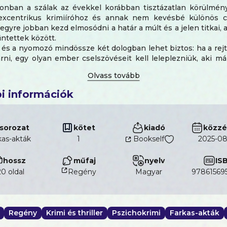
onban a szálak az évekkel korábban tisztázatlan körülmén
excentrikus krimiíróhoz és annak nem kevésbé különös c
egyre jobban kezd elmosódni a határ a múlt és a jelen titkai, a 
űntettek között.
 és a nyomozó mindössze két dologban lehet biztos: ha a rejt
rni, egy olyan ember cselszövéseit kell leleplezniük, aki m
lők sorában.
 első gyilkosság csak a kezdet volt.
i információk
sorozat
kötet
kiadó
közzé
kas-akták
1
Bookself
2025-08
hossz
műfaj
nyelv
IS
0 oldal
Regény
magyar
97861569
Regény
Krimi és thriller
Pszichokrimi
Farkas-akták