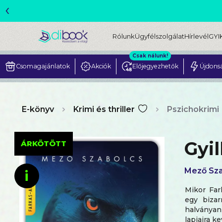
‹
ME
Rólunk
Ügyfélszolgálat
Hírlevél
GYI
Csak nálunk!
Csomagajánlatok
Akciók
Előjegyezhetők
Újdons
E-könyv
Krimi és thriller
Pszichokrimi
Gyi
ÁRKÖTÖTT
Mező Sza
i
Mikor Far
egy bizar
halványan
lapjaira k