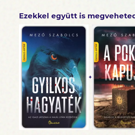
Ezekkel együtt is megvehete
+