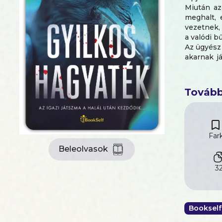
Miután az
meghalt, 
vezetnek, 
a valódi b
Az ügyész
akarnak já
nincs az é
És hogy az
Tovább
Far
Beleolvasok
32
Bookself