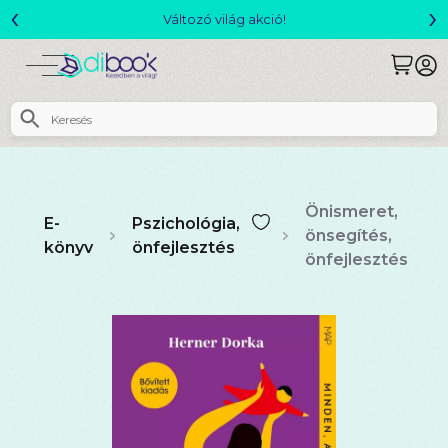
‹
›
Csomagajánlatok- Akár 25% kedvezménnyel!
Önismeret,
E-
Pszichológia,
önsegítés,
könyv
önfejlesztés
önfejlesztés