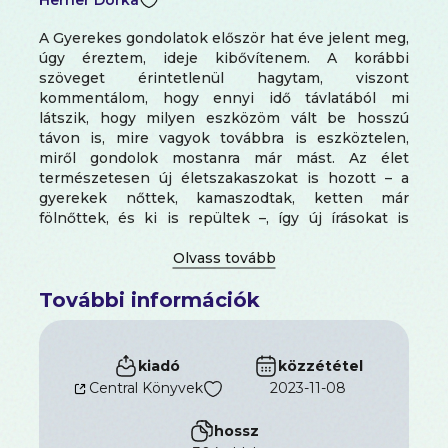
Herner Dorka
A Gyerekes gondolatok először hat éve jelent meg,
úgy éreztem, ideje kibővítenem. A korábbi
szöveget érintetlenül hagytam, viszont
kommentálom, hogy ennyi idő távlatából mi
látszik, hogy milyen eszközöm vált be hosszú
távon is, mire vagyok továbbra is eszköztelen,
miről gondolok mostanra már mást. Az élet
természetesen új életszakaszokat is hozott – a
gyerekek nőttek, kamaszodtak, ketten már
fölnőttek, és ki is repültek –, így új írásokat is
tartalmaz a kötet. Személyes hangomat
megőriztem, továbbra sem tanácsokat osztogatok,
hanem egyedi és egyben egyetemleges szülői
További információk
megéléseimet mutatom.
Húsz év anyaságom és pszichológusi tudásom
esszenciája ez a könyv. Hiszem és tapasztalom,
kiadó
közzététel
hogy az önismeret a leghasznosabb szülői eszköz.
Central Könyvek
2023-11-08
Bár sokszor egyszerűbb a gyerek működésében
látni a problémát, mégis megéri magunkba nézni,
hossz
mert ha belül rendet teszünk, nagyobb rá az esély,