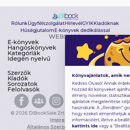
Rólunk
Ügyfélszolgálat
Hírlevél
GYIK
Kiadóknak
Hűségjutalom
E-könyvek dedikálással
WEBSHOP
E-könyvek
Csomagajánlatok
Hangoskönyvek
Akciósak
Kategóriák
Előjegyezhetők
Idegen nyelvű
Újdonságok
Szerzők
Gyerekkönyvek
Könyvajánlatok, amik n
Kiadók
Heti toplista
Sorozatok
Ajándékutalvány
Kedves Olvasó! Annak érdek
Felolvasók
Blog
hozzád illő könyveket ajánlha
élmény növelése, statisztika
ajánlatok megjelenítése céljá
használunk. A „Rendben” go
© 2026 DiBookSale Zrt. Minden jog fenntartva.
hogy ezeket elmenthetjük 
Impresszum
információért, illetve a beál
kattints ide
vagy a “Beállít
Általános Szerződési Feltételek