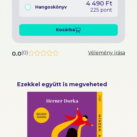
4 490 Ft
Hangoskönyv
225 pont
Kosárba
0.0
(
0
)
Vélemény írása
Ezekkel együtt is megveheted