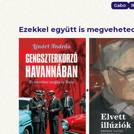
Nemzetköz
Gabo
R
neves nép
Ezekkel együtt is megvehete
+