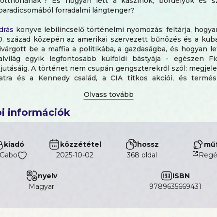
otthonának"? És hogyan lett a kaszinók, bordélyok és sz
paradicsomából forradalmi lángtenger?
drás
könyve lebilincselő történelmi nyomozás: feltárja, hogy
0. század közepén az amerikai szervezett bűnözés és a kuba
várgott be a maffia a politikába, a gazdaságba, és hogyan l
alvilág egyik legfontosabb külföldi bástyája - egészen Fi
 jutásáig. A történet nem csupán gengszterekről szól: megjel
atra és a Kennedy család, a CIA titkos akciói, és termé
affiakongresszus is, ahol a valóság nem ritkán felülmúlja a fi
terkorzó Havannában egyszerre oknyomozó történeti
i információk
ultúrtörténet. A szerző nemcsak levéltári anyagokra és titko
lentésekre támaszkodik, hanem interjúkra, visszaemlékezések
i utalásokra is, hogy teljes képet adjon egy alig ismert, d
kiadó
közzététel
hossz
műf
szakról.
Gabo
2025-10-02
368 oldal
Regé
drás
hispanista, történész, a Szegedi Tudományegyetem His
ek habilitált egyetemi docense. Fő kutatási területei Latin-
nyelv
ISBN
zág a 20. században, a film és a történelem kapcsolata, vala
magyar
9789635669431
 az Egyesült Államok kapcsolata. Több mint hét éve kutatja 
bai tevékenységét. Az SZTE Amerika-közi Tanulmányok Kut
pítója, 2019 és 2023 között a Latin-Amerikai és Karibi T