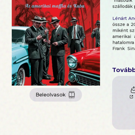
"második 
szállodák 
Lénárt An
össze a 2
miként szi
amerikai 
hatalomra
Frank Sin
havannai m
A Gengsz
Tovább
izgalmas k
és FBI-je
és irodalm
fontos kor
Beleolvasok
Lénárt An
Tanszékén
Spanyolors
Amerika és
maffia ku
egyik ala