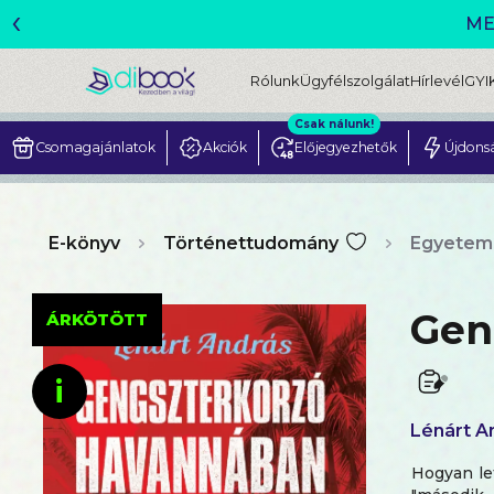
‹
ME
Rólunk
Ügyfélszolgálat
Hírlevél
GYI
Csak nálunk!
Csomagajánlatok
Akciók
Előjegyezhetők
Újdons
E-könyv
Történettudomány
Egyetem
Gen
ÁRKÖTÖTT
i
Lénárt A
Hogyan le