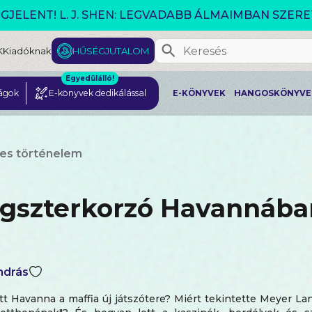
GJELENT! L. J. SHEN: LEGVADABB ÁLMAIMBAN SZER
K
Kiadóknak
HŰSÉGJUTALOM
Egyedülálló!
ágok
E-könyvek dedikálással
E-KÖNYVEK
HANGOSKÖNYVE
es történelem
gszterkorzó Havannába
ndrás
tt Havanna a maffia új játszótere? Miért tekintette Meyer La