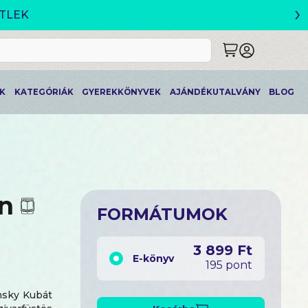
›
ETLEK
K
KATEGÓRIÁK
GYEREKKÖNYVEK
AJÁNDÉKUTALVÁNY
BLOG
n
FORMÁTUMOK
3 899 Ft
E-könyv
195 pont
nsky Kubát