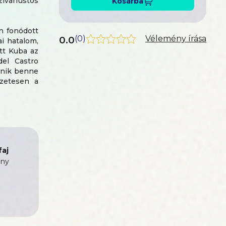
ivarfüstös
Kosárba
an fonódott
0.0
(
0
)
Vélemény írása
i hatalom,
ett Kuba az
del Castro
enik benne
szetesen a
lmeket.
 munka és
sított CIA-
re, filmes
e rendkívül
aj
ny
panisztika
Amerika és
mint Latin-
az amerikai
atóközpont
anulmányok