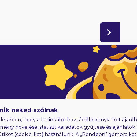
adóknak
Hűségjutalom
E-könyvek dedikálással
mik neked szólnak
dekében, hogy a leginkább hozzád illő könyveket ajánlh
lmény növelése, statisztikai adatok gyűjtése és ajánlatok
ütiket (cookie-kat) használunk. A „Rendben” gombra kat