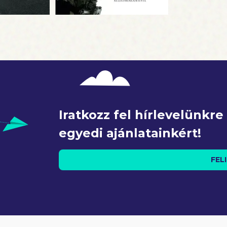
Iratkozz fel hírlevelünkr
egyedi ajánlatainkért!
FEL