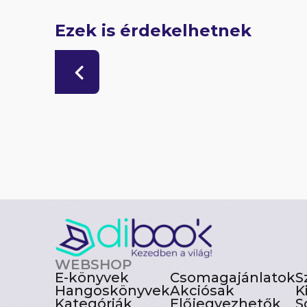
Ezek is érdekelhetnek
WEBSHOP
E-könyvek
Csomagajánlatok
S
Hangoskönyvek
Akciósak
K
Kategóriák
Előjegyezhetők
S