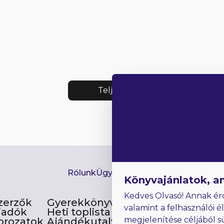
Teljes lista
Rólunk
Ügyfélszolgálat
Hírlevél
GYIK
Ki
Könyvajánlatok, a
Kedves Olvasó! Annak ér
zerzők
Gyerekkönyvek
valamint a felhasználói é
iadók
Heti toplista
megjelenítése céljából s
orozatok
Ajándékutalvány