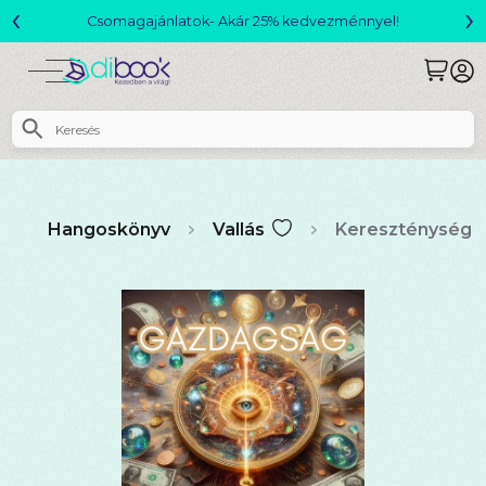
‹
›
Csomagajánlatok- Akár 25% kedvezménnyel!
Hangoskönyv
Vallás
Kereszténység