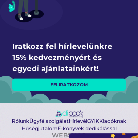
Iratkozz fel hírlevelünkre 
15% kedvezményért és 
egyedi ajánlatainkért!
FELIRATKOZOM
Rólunk
Ügyfélszolgálat
Hírlevél
GYIK
Kiadóknak
Hűségjutalom
E-könyvek dedikálással
WEBSHOP