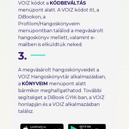
VOIZ kódot a
KÓDBEVÁLTÁS
menüpont alatt. A VOIZ kódot itt, a
DiBookon, a
Profilom/Hangoskönyveim
menüpontban találod a megvásárolt
hangoskönyv mellett, valamint e-
mailben is elküldtük neked.
3.
A megvásárolt hangoskönyveidet a
VOIZ Hangoskönyvtár alkalmazásban,
a
KÖNYVEIM
menüpont alatt
bármikor meghallgathatod. További
segítséget a DiBook GYIK-ban, a VOIZ
honlapján és a VOIZ alkalmazásban
találsz.