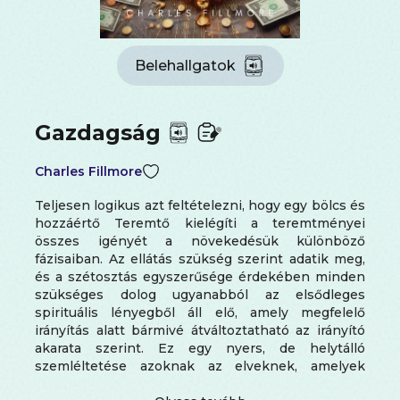
Belehallgatok
Gazdagság
Charles Fillmore
Teljesen logikus azt feltételezni, hogy egy bölcs és
hozzáértő Teremtő kielégíti a teremtményei
összes igényét a növekedésük különböző
fázisaiban. Az ellátás szükség szerint adatik meg,
és a szétosztás egyszerűsége érdekében minden
szükséges dolog ugyanabból az elsődleges
spirituális lényegből áll elő, amely megfelelő
irányítás alatt bármivé átváltoztatható az irányító
akarata szerint. Ez egy nyers, de helytálló
szemléltetése azoknak az elveknek, amelyek
alapján az ember szükségletei is kielégülnek a