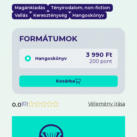
Magánkiadás
Tényirodalom, non-fiction
Vallás
Kereszténység
Hangoskönyv
FORMÁTUMOK
3 990 Ft
Hangoskönyv
200 pont
Kosárba
0.0
(
0
)
Vélemény írása