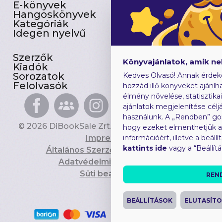
E-könyvek
Csomagajánlatok
Hangoskönyvek
Akciósak
Kategóriák
Előjegyezhetők
Idegen nyelvű
Újdonságok
Szerzők
Gyerekkönyvek
Könyvajánlatok, amik n
Kiadók
Heti toplista
Sorozatok
Ajándékutalvány
Kedves Olvasó! Annak érdek
Felolvasók
Blog
hozzád illő könyveket ajánlha
élmény növelése, statisztika
ajánlatok megjelenítése céljá
használunk. A „Rendben” go
© 2026 DiBookSale Zrt. Minden jog fenntartva.
hogy ezeket elmenthetjük 
Impresszum
információért, illetve a beál
kattints ide
vagy a “Beállít
Általános Szerződési Feltételek
Adatvédelmi Tájékoztató
Süti beállítások
REN
BEÁLLÍTÁSOK
ELUTASÍT