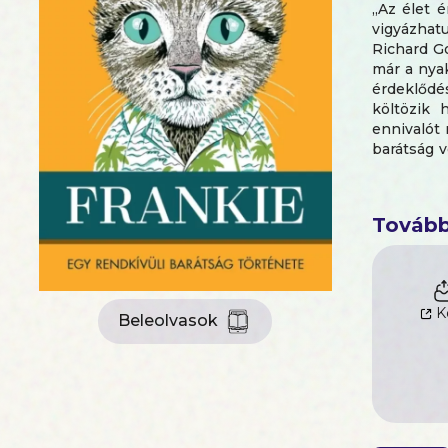
„Az élet é
vigyázhatu
Richard Go
már a nyak
érdeklődés
költözik 
ennivalót 
barátság v
hisz abban
Egy férfi 
humorral á
Tovább
az életbe.
K
Beleolvasok