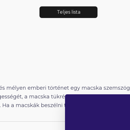
Teljes lista
és mélyen emberi történet egy macska szemszögéb
gességét, a macska tükrén keresztül sok emberi s
. Ha a macskák beszélni tudnának, lehet, hogy a 