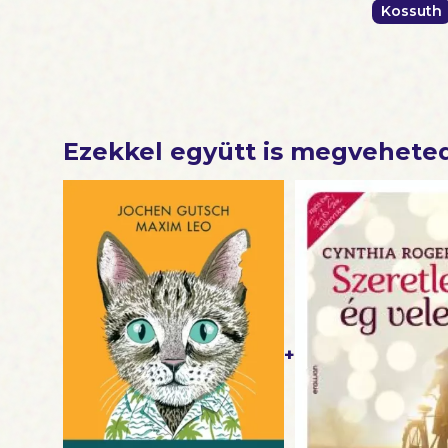
Kossuth
Ezekkel együtt is megvehete
+