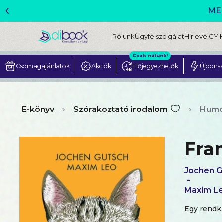
‹
Rólunk
Ügyfélszolgálat
Hírlevél
GYI
Csak nálunk!
Csomagajánlatok
Akciók
Előjegyezhetők
Újdons
E-könyv
Szórakoztató irodalom
Humor
Fra
Jochen G
-
Maxim L
Egy rendkí