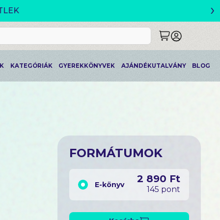
›
K
KATEGÓRIÁK
GYEREKKÖNYVEK
AJÁNDÉKUTALVÁNY
BLOG
FORMÁTUMOK
2 890 Ft
E-könyv
145 pont