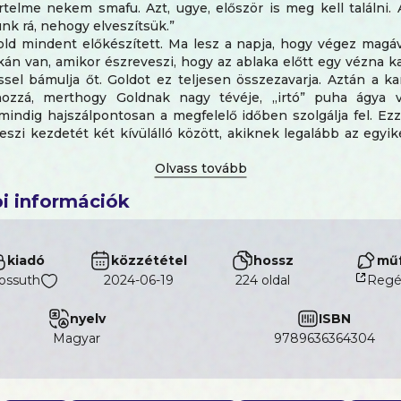
rtelme nekem smafu. Azt, ugye, először is meg kell találni
nk rá, nehogy elveszítsük.”
ld mindent előkészített. Ma lesz a napja, hogy végez magáv
án van, amikor észreveszi, hogy az ablaka előtt egy vézna 
sel bámulja őt. Goldot ez teljesen összezavarja. Aztán a k
hozzá, merthogy Goldnak nagy tévéje, „irtó” puha ágya 
mindig hajszálpontosan a megfelelő időben szolgálja fel. Ez
eszi kezdetét két kívülálló között, akiknek legalább az egyik
, hogy az életben van happy end.
meg akar halni. Egy kandúr otthont keres. Megható, ugyanakk
tszőtt történet egy rendkívüli barátságról, és az útról, amely 
i információk
kiadó
közzététel
hossz
műf
ossuth
2024-06-19
224 oldal
Regé
nyelv
ISBN
magyar
9789636364304