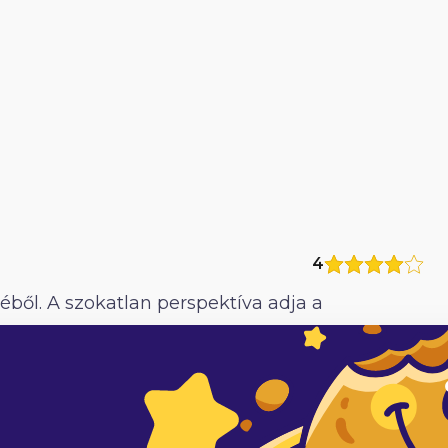
4
ől. A szokatlan perspektíva adja a
zokásnak, viselkedésnek láthatjuk meg a
világunk jobb hely lenne?