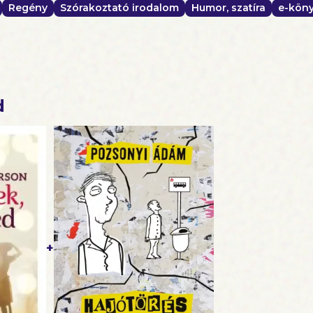
Regény
Szórakoztató irodalom
Humor, szatíra
e-kön
d
+