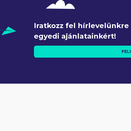
Iratkozz fel hírlevelünkr
egyedi ajánlatainkért!
FEL