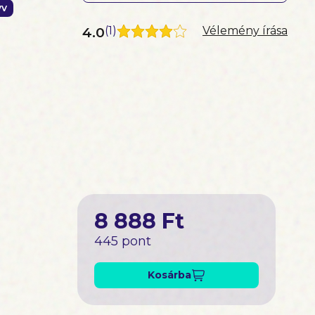
yv
4.0
(
1
)
Vélemény írása
8 888 Ft
445 pont
Kosárba