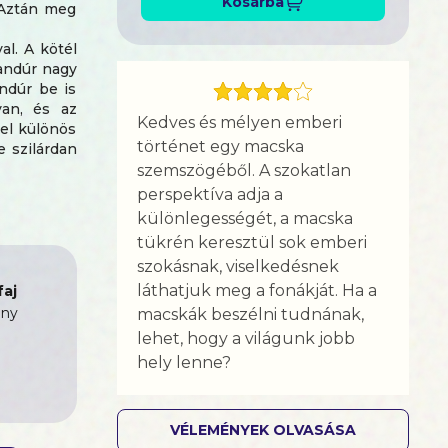
Kosárba
. Aztán meg
al. A kötél
kandúr nagy
andúr be is
van, és az
Kedves és mélyen emberi
zel különös
történet egy macska
e szilárdan
szemszögéből. A szokatlan
or páratlan
perspektíva adja a
visszavezet
különlegességét, a macska
tükrén keresztül sok emberi
szokásnak, viselkedésnek
láthatjuk meg a fonákját. Ha a
aj
ny
macskák beszélni tudnának,
lehet, hogy a világunk jobb
hely lenne?
VÉLEMÉNYEK OLVASÁSA