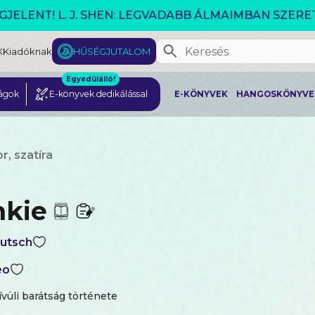
VÁLTOZÓ VILÁG AKCIÓ!
K
Kiadóknak
HŰSÉGJUTALOM
Egyedülálló!
ágok
E-könyvek dedikálással
E-KÖNYVEK
HANGOSKÖNYVE
, szatíra
nkie
utsch
eo
vüli barátság története