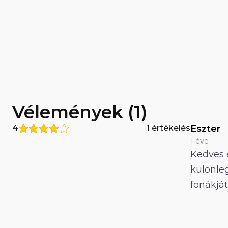
Vélemények (1)
4
1 értékelés
Eszter
1 éve
Kedves 
különle
fonákját