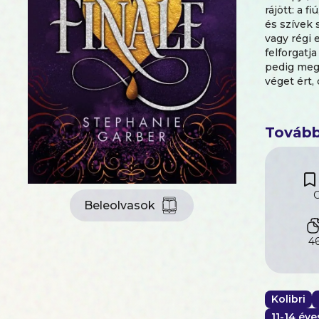
rájött: a 
és szívek 
vagy régi 
felforgatj
pedig meg 
véget ért,
nincsenek
Tovább
C
Beleolvasok
46
Kolibri
11-14 éve