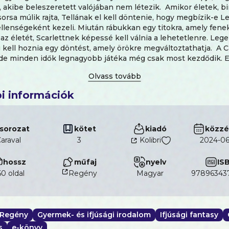
fiú, akibe beleszeretett valójában nem létezik. Amikor életek, 
sorsa múlik rajta, Tellának el kell döntenie, hogy megbízik-e 
ellenségeként kezeli. Miután rábukkan egy titokra, amely fene
a az életét, Scarlettnek képessé kell válnia a lehetetlenre. Le
kell hoznia egy döntést, amely örökre megváltoztathatja. A C
 de minden idők legnagyobb játéka még csak most kezdődik. E
 nézők - csak nyertesek vagy vesztesek.
i információk
sorozat
kötet
kiadó
közzé
araval
3
Kolibri
2024-06
hossz
műfaj
nyelv
IS
0 oldal
Regény
magyar
97896343
Regény
Gyermek- és ifjúsági irodalom
Ifjúsági fantasy
s
e-könyv