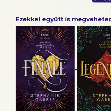
Ezekkel együtt is megvehete
+