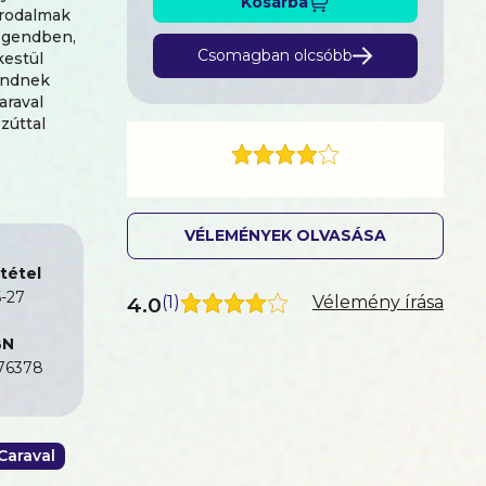
Kosárba
birodalmak
Legendben,
Csomagban olcsóbb
kestül
gendnek
araval
zúttal
VÉLEMÉNYEK OLVASÁSA
tétel
-27
4.0
(
1
)
Vélemény írása
BN
76378
Caraval