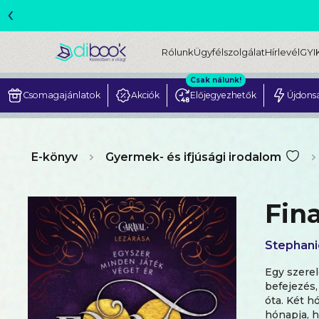
‹
ME
Rólunk
Ügyfélszolgálat
Hírlevél
GYI
Csak nálunk!
Csomagajánlatok
Akciók
Előjegyezhetők
Újdons
E-könyv
Gyermek- és ifjúsági irodalom
Fin
Stephani
Egy szerel
befejezés,
óta. Két h
hónapja, h