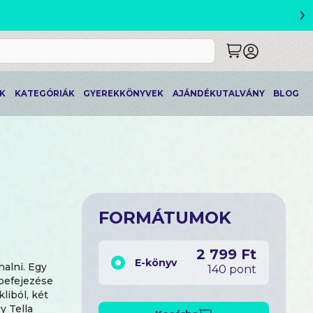
›
ETLEK
K
KATEGÓRIÁK
GYEREKKÖNYVEK
AJÁNDÉKUTALVÁNY
BLOG
FORMÁTUMOK
2 799 Ft
E-könyv
alni. Egy
140 pont
 befejezése
liból, két
y Tella