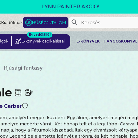
GJELENT! L. J. SHEN: LEGVADABB ÁLMAIMBAN SZER
K
Kiadóknak
HŰSÉGJUTALOM
Egyedülálló!
ágok
E-könyvek dedikálással
E-KÖNYVEK
HANGOSKÖNYVE
Ifjúsági fantasy
ale
e Garber
em, amelyért megéri küzdeni. Egy álom, amelyért megéri megh
 amelyre megérte várni. Két hónap telt el a legutóbbi Caraval
ónapja, hogy a Fátumok kiszabadultak egy elvarázsolt kártyapak
ogy Legend bejelentette igényét a trónra, és két hónapja, hog