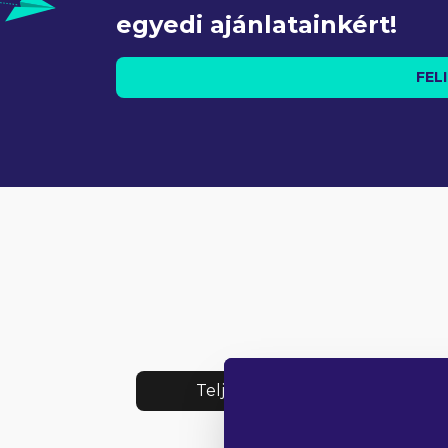
egyedi ajánlatainkért!
FEL
Teljes lista