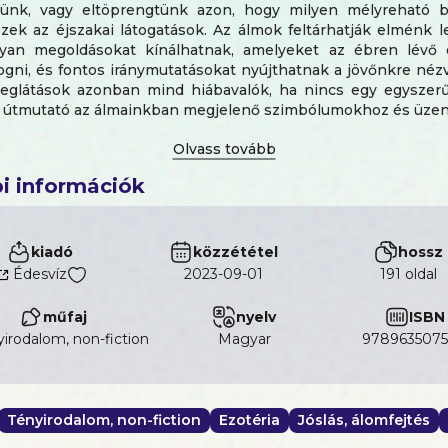
ünk, vagy eltöprengtünk azon, hogy milyen mélyreható b
ezek az éjszakai látogatások. Az álmok feltárhatják elménk 
olyan megoldásokat kínálhatnak, amelyeket az ébren lév
fogni, és fontos iránymutatásokat nyújthatnak a jövőnkre néz
eglátások azonban mind hiábavalók, ha nincs egy egyszer
 útmutató az álmainkban megjelenő szimbólumokhoz és üzen
 a legpraktikusabb és legteljesebb kézikönyvet, amely segí
rétegeit egyenként, 21 nap alatt, hogy könnyedén megismerh
i információk
, és mélyebbre merülhess a tudatalattid világában.
son
álomcoach könyve átfogó, napról napra szóló útmutató
által közvetített legismertebb témákhoz, szimbólu
kiadó
közzététel
hossz
ez.
Édesvíz
2023-09-01
191 oldal
, hogyan
műfaj
nyelv
ISBN
mnaplót vezetni;
k meg a népszerű kifejezések az álmainkban;
irodalom, non-fiction
magyar
9789635075
d meg az álmaidat;
ed meg azokat a nyugtalanító mintákat, amelyekre 
tetnek, és
tenek a leggyakrabban megjelenő álomtípusok: például a 
Tényirodalom, non-fiction
Ezotéria
Jóslás, álomfejtés
 különböző testrészek, a halál, az állatok, a család és a g