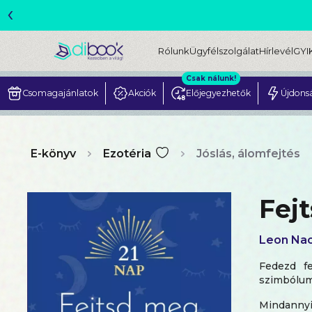
‹
Rólunk
Ügyfélszolgálat
Hírlevél
GYI
Csak nálunk!
Csomagajánlatok
Akciók
Előjegyezhetők
Újdons
E-könyv
Ezotéria
Jóslás, álomfejtés
Fej
Leon Na
Fedezd ​f
szimbólum
Mindannyi