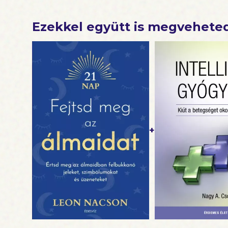
ételek, a
rémálmok 
Ezekkel együtt is megvehete
A legjobb
állítottál 
+