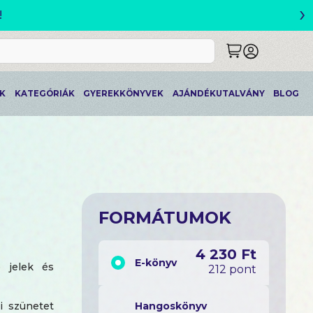
›
!
K
KATEGÓRIÁK
GYEREKKÖNYVEK
AJÁNDÉKUTALVÁNY
BLOG
FORMÁTUMOK
4 230 Ft
E-könyv
e jelek és
212 pont
i szünetet
Hangoskönyv