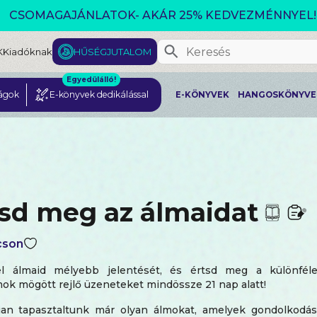
CSOMAGAJÁNLATOK- AKÁR 25% KEDVEZMÉNNYEL!
K
Kiadóknak
HŰSÉGJUTALOM
Egyedülálló!
ágok
E-könyvek dedikálással
E-KÖNYVEK
HANGOSKÖNYVE
tsd meg az álmaidat
cson
el álmaid mélyebb jelentését, és értsd meg a különfél
ok mögött rejlő üzeneteket mindössze 21 nap alatt!
an tapasztaltunk már olyan álmokat, amelyek gondolkodás