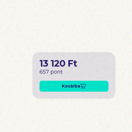
s bőség, a
aját magad
lágába!
13 120 Ft
657 pont
Kosárba