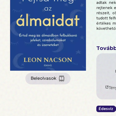
adtak nek
rejtenek 
részeit, 
tudott fel
értékes m
követhető
Ismerd meg
az álmok 
Tovább
jelentését
Leon Nac
álmaink 
üzenetekh
Tudd meg
Beleolvasok
– kell álo
– jelenne
Tény
– fejthete
– törhet
figyelmez
– mit rej
Édesvíz
repülés, a