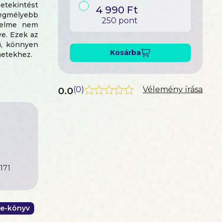
etekintést
4 990 Ft
legmélyebb
250 pont
ő elme nem
ve. Ezek az
ű, könnyen
Kosárba
etekhez.
t lehámozni
esd álmaid
0.0
(
0
)
Vélemény írása
t kínál az
mokhoz és
171
az álmaid
zuhanás és
e-könyv
yerekek, az