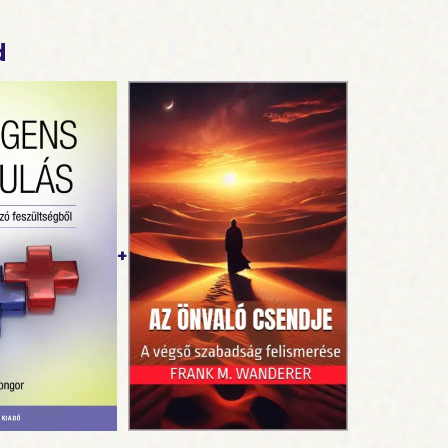
 színek és számok, a vizsgák, a konfliktusok, a pénzügyek é
vagy az erotikus álmok.
d
 álmoskönyv, amelyet valaha is olvashatsz, az, amelyet s
össze. Kezdd el hát ezt a 21 napos izgalmas utazást az álmaid vi
+