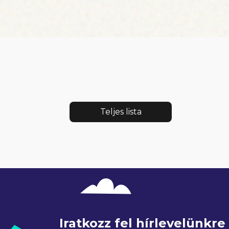
Teljes lista
Iratkozz fel hírlevelünkr