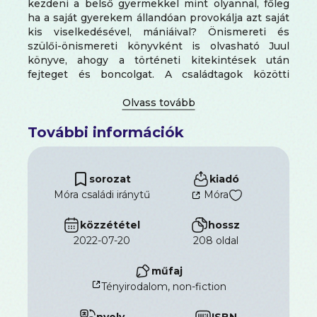
kezdeni a belső gyermekkel mint olyannal, főleg
ha a saját gyerekem állandóan provokálja azt saját
kis viselkedésével, mániáival? Önismereti és
szülői-önismereti könyvként is olvasható Juul
könyve, ahogy a történeti kitekintések után
fejteget és boncolgat. A családtagok közötti
szeretetteljes kapcsolat fontosságát hirdeti,
ugyanakkor a következetesség és
felelősségvállalás, valamint a személyes határok
További információk
(autoritás) megtartását is.
sorozat
kiadó
Móra családi iránytű
Móra
közzététel
hossz
2022-07-20
208 oldal
műfaj
Tényirodalom, non-fiction
nyelv
ISBN