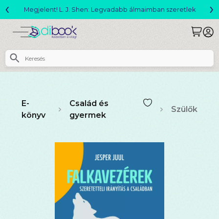
‹
›
Megjelent! L. J. Shen: Legvadabb álmaimban szeretlek
E-
Család és
Szülők
könyv
gyermek