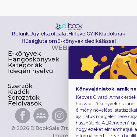
Rólunk
Ügyfélszolgálat
Hírlevél
GYIK
Kiadóknak
Hűségjutalom
E-könyvek dedikálással
WEBSHOP
E-könyvek
Csomagajánlatok
Hangoskönyvek
Akciósak
Kategóriák
Előjegyezhetők
Idegen nyelvű
Újdonságok
Szerzők
Gyerekkönyvek
Könyvajánlatok, amik n
Kiadók
Heti toplista
Sorozatok
Ajándékutalvány
Kedves Olvasó! Annak érdek
Felolvasók
Blog
hozzád illő könyveket ajánlha
élmény növelése, statisztika
ajánlatok megjelenítése céljá
használunk. A „Rendben” go
© 2026 DiBookSale Zrt. Minden jog fenntartva.
hogy ezeket elmenthetjük 
Impresszum
információért, illetve a beál