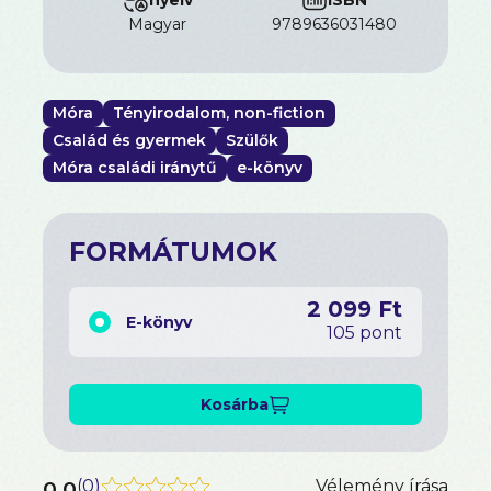
magyar
9789636031480
Móra
Tényirodalom, non-fiction
Család és gyermek
Szülők
Móra családi iránytű
e-könyv
FORMÁTUMOK
2 099 Ft
E-könyv
105 pont
Kosárba
0.0
(
0
)
Vélemény írása