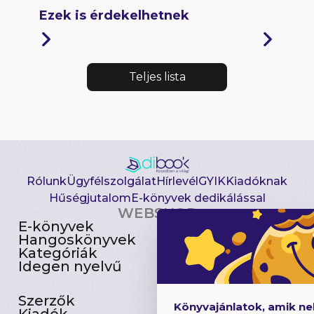
Ezek is érdekelhetnek
Teljes lista
Rólunk
Ügyfélszolgálat
Hírlevél
GYIK
Kiadóknak
Hűségjutalom
E-könyvek dedikálással
WEBSHOP
E-könyvek
Csomagajánlatok
Hangoskönyvek
Akciósak
Kategóriák
Előjegyezhetők
Idegen nyelvű
Újdonságok
Szerzők
Gyerekkönyvek
Könyvajánlatok, amik n
Kiadók
Heti toplista