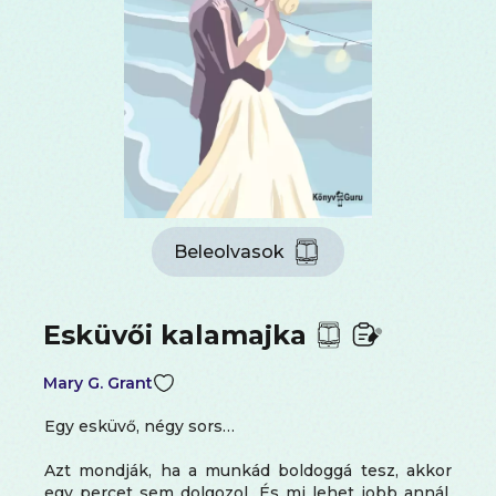
Beleolvasok
Esküvői kalamajka
Mary G. Grant
Egy esküvő, négy sors…
Azt mondják, ha a munkád boldoggá tesz, akkor
egy percet sem dolgozol. És mi lehet jobb annál,