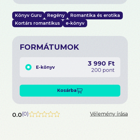
Könyv Guru
Regény
Romantika és erotika
Kortárs romantikus
e-könyv
FORMÁTUMOK
3 990 Ft
E-könyv
200 pont
Kosárba
0.0
(
0
)
Vélemény írása