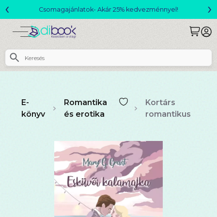
‹
›
Csomagajánlatok- Akár 25% kedvezménnyel!
E-
Romantika
Kortárs
könyv
és erotika
romantikus