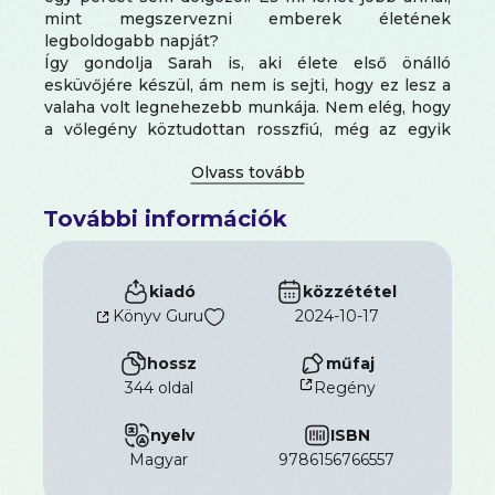
mint megszervezni emberek életének
legboldogabb napját?
Így gondolja Sarah is, aki élete első önálló
esküvőjére készül, ám nem is sejti, hogy ez lesz a
valaha volt legnehezebb munkája. Nem elég, hogy
a vőlegény köztudottan rosszfiú, még az egyik
barátnője is a fejébe veszi, hogy megakadályozza
az esküvőt. Sarah barátnői támogatásával belevág
a szervezésbe és mindent elkövet, hogy az
További információk
esküvőt megmentse a teljes katasztrófától.
Mindeközben észre sem veszik, hogy az egész
kalamajka mekkora változásokat hoz az életükbe.
kiadó
közzététel
Könyv Guru
2024-10-17
hossz
műfaj
344 oldal
Regény
nyelv
ISBN
magyar
9786156766557