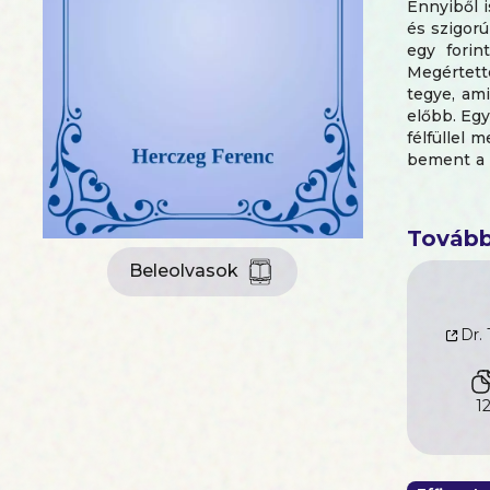
Ennyiből i
és szigorú
egy forin
Megértett
tegye, am
előbb. Egy
félfüllel 
bement a 
férjes as
igénytelen
ha puska n
Tovább
Beleolvasok
Dr.
1