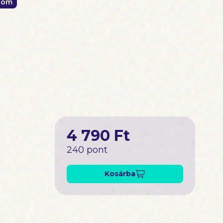
alom
4 790 Ft
240 pont
Kosárba