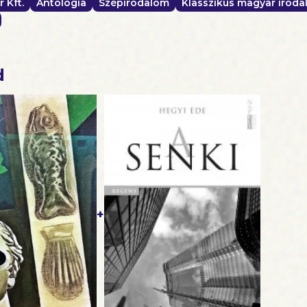
r Kft.
Antológia
Szépirodalom
Klasszikus magyar irod
d
+