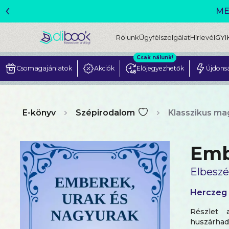
‹
ME
Rólunk
Ügyfélszolgálat
Hírlevél
GYI
Csak nálunk!
Csomagajánlatok
Akciók
Előjegyezhetők
Újdons
E-könyv
Szépirodalom
Klasszikus ma
Emb
Elbeszé
Herczeg
Részlet 
huszárhadn