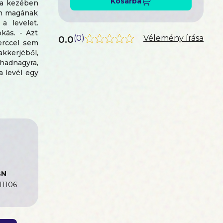
Kosárba
t a kezében
van magának
a levelet.
kás. - Azt
0.0
(
0
)
Vélemény írása
erccel sem
akkerjéből,
 hadnagyra,
 levél egy
 . (Ezt az
azi vadász,
.
BN
11106