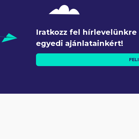
Iratkozz fel hírlevelünkr
egyedi ajánlatainkért!
FEL