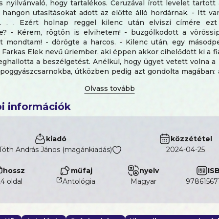
s nyilvánvaló, hogy tartalékos. Ceruzával írott levelet tartot
 hangon utasításokat adott az előtte álló hordárnak. - Itt 
t. . . Ezért holnap reggel kilenc után elviszi címére ezt 
e? - Kérem, rögtön is elvihetem! - buzgólkodott a vörössip
it mondtam! - dörögte a harcos. - Kilenc után, egy másodp
 Farkas Elek nevű úriember, aki éppen akkor cihelődött ki a fi
meghallotta a beszélgetést. Anélkül, hogy ügyet vetett volna a
poggyászcsarnokba, útközben pedig azt gondolta magában: a
szonynak szól, akinek az ura kilenckor hivatalba megy . .
 megfigyelést inkább csak megszokásból tette, miként az ig
élkül sétál is odakünn, meglátja a szántásban lappangó nyulat
i információk
kiadó
közzététel
 Tóth András János (magánkiadás)
2024-04-25
hossz
műfaj
nyelv
IS
24 oldal
Antológia
magyar
97861567