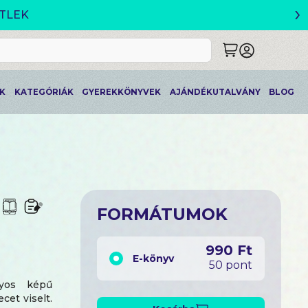
›
ETLEK
K
KATEGÓRIÁK
GYEREKKÖNYVEK
AJÁNDÉKUTALVÁNY
BLOG
FORMÁTUMOK
990 Ft
E-könyv
50 pont
nyos képű
cet viselt.