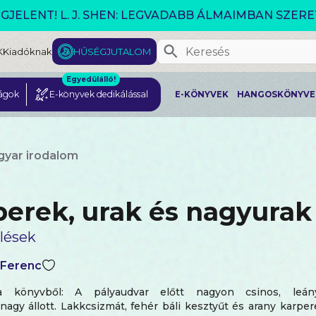
GJELENT! L. J. SHEN: LEGVADABB ÁLMAIMBAN SZER
K
Kiadóknak
HŰSÉGJUTALOM
Egyedülálló!
ágok
E-könyvek dedikálással
E-KÖNYVEK
HANGOSKÖNYVE
gyar irodalom
erek, urak és nagyurak
lések
 Ferenc
a könyvből: A pályaudvar előtt nagyon csinos, leá
agy állott. Lakkcsizmát, fehér báli kesztyűt és arany karpere