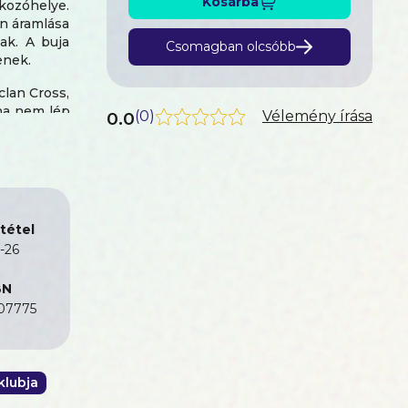
Kosárba
akozóhelye.
en áramlása
ak. A buja
Csomagban olcsóbb
enek.
clan Cross,
oha nem lép
0.0
(
0
)
Vélemény írása
rait érinti
.
tétel
ője ezúttal
-26
a regény a
BN
07775
nettel is
klubja