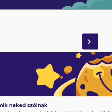
adóknak
Hűségjutalom
E-könyvek dedikálással
mik neked szólnak