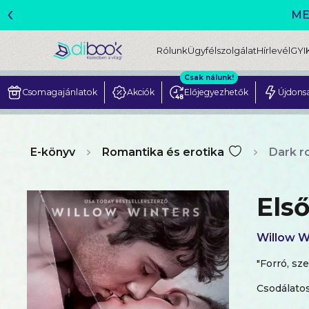
‹
ME
Rólunk
Ügyfélszolgálat
Hírlevél
GYI
Csak nálunk!
Csomagajánlatok
Akciók
Előjegyezhetők
Újdons
E-könyv
Romantika és erotika
Dark 
Els
Willow W
"Forró, sz
Csodálatos