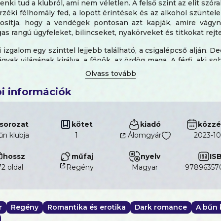
ki tud a klubról, ami nem véletlen. A felső szint az elit szór
zéki félhomály fed, a lopott érintések és az alkohol szüntel
tosítja, hogy a vendégek pontosan azt kapják, amire vágyn
s rangú ügyfeleket, bilincseket, nyakörveket és titkokat rejt
i izgalom egy szinttel lejjebb található, a csigalépcső alján. De
gyak világának királya, a főnök, az ördög maga. A férfi, aki s
ékból a fényre.
vel ezelőtt még ismertem, de azóta minden megváltozott.
i információk
an ajánlatot tesz nekem. Olyat, ami a vágyaim legbenső bugy
t, amire nem tudok nemet mondani, ami mindent megváltoztat
sorozat
kötet
kiadó
közzé
nters
, a USA Today és a Wall Street Journal bestsellerszerz
űn klubja
1
Álomgyár
2023-10
n provokatív történettel kápráztatja el az olvasókat. Ez 
k után vágyakozóknak készült.
hossz
műfaj
nyelv
IS
2 oldal
Regény
magyar
97896357
ározottan a rabjává tett!" - Reading in the Red Room
kadens és mindvégig izgalmas." - Top Shelf Romance
nyv nemcsak forró jelenetekkel, hanem nagyszerű törté
r
Regény
Romantika és erotika
Dark romance
A bűn 
het." - Brittany's Book Blog