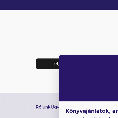
Teljes lista
Rólunk
Ügyfélszolgálat
Hírlevél
GYIK
Ki
Könyvajánlatok, a