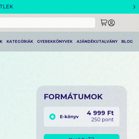
›
ETLEK
K
KATEGÓRIÁK
GYEREKKÖNYVEK
AJÁNDÉKUTALVÁNY
BLOG
FORMÁTUMOK
4 999 Ft
E-könyv
250 pont