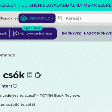
GJELENT! L. J. SHEN: LEGVADABB ÁLMAIMBAN SZER
K
Kiadóknak
HŰSÉGJUTALOM
Egyedülálló!
ágok
E-könyvek dedikálással
E-KÖNYVEK
HANGOSKÖNYVE
romance
ő csók
inters
envedélyes és szexi!" - TGTRN Book Reviews
an csábító és sötét