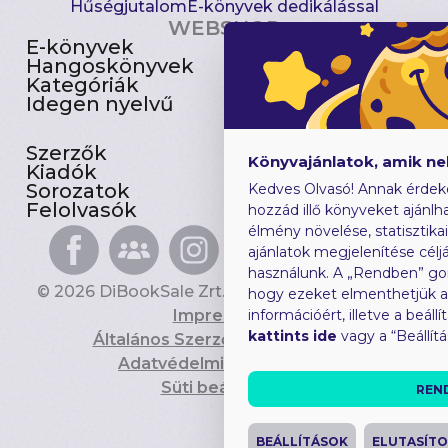
Hűségjutalom
E-könyvek dedikálással
WEBSHOP
E-könyvek
Csomagajánlatok
Hangoskönyvek
Akciósak
Kategóriák
Előjegyezhetők
Idegen nyelvű
Újdonságok
Szerzők
Gyerekkönyvek
Könyvajánlatok, amik n
Kiadók
Heti toplista
Sorozatok
Ajándékutalvány
Kedves Olvasó! Annak érdek
Felolvasók
Blog
hozzád illő könyveket ajánlha
élmény növelése, statisztika
ajánlatok megjelenítése céljá
használunk. A „Rendben” go
© 2026 DiBookSale Zrt. Minden jog fenntartva.
hogy ezeket elmenthetjük 
Impresszum
információért, illetve a beál
kattints ide
vagy a “Beállít
Általános Szerződési Feltételek
Adatvédelmi Tájékoztató
Süti beállítások
REN
BEÁLLÍTÁSOK
ELUTASÍT