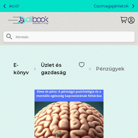
‹
›
Csomagajánlatok- Akár 25% kedvezménnyel!
E-
Üzlet és
Pénzügyek
könyv
gazdaság