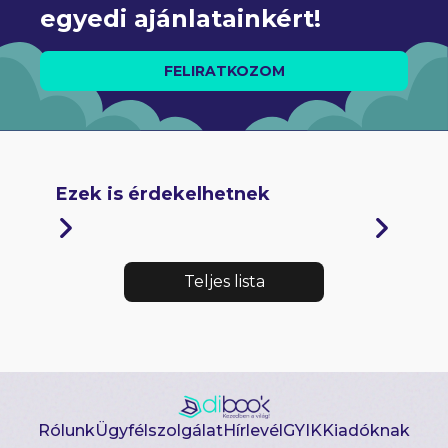
egyedi ajánlatainkért!
FELIRATKOZOM
Ezek is érdekelhetnek
Teljes lista
Rólunk
Ügyfélszolgálat
Hírlevél
GYIK
Kiadóknak