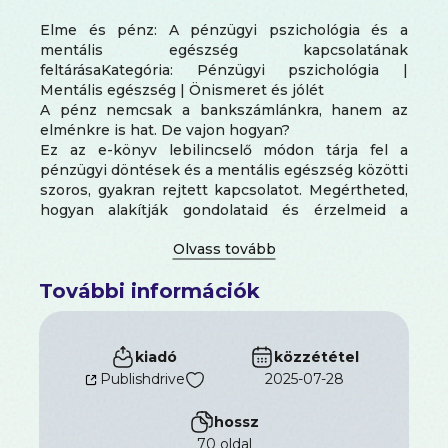
Elme és pénz: A pénzügyi pszichológia és a
mentális egészség kapcsolatának
feltárásaKategória: Pénzügyi pszichológia |
Mentális egészség | Önismeret és jólét
A pénz nemcsak a bankszámlánkra, hanem az
elménkre is hat. De vajon hogyan?
Ez az e-könyv lebilincselő módon tárja fel a
pénzügyi döntések és a mentális egészség közötti
szoros, gyakran rejtett kapcsolatot. Megértheted,
hogyan alakítják gondolataid és érzelmeid a
pénzügyi viselkedésedet – és fordítva: hogyan
befolyásolja az anyagi helyzeted a lelki
egyensúlyodat.
További információk
A könyv tartalmából: A pénzügyi stressz hatása a
szorongásra, depresszióra és önértékelésre. A
pénzhez fűződő hiedelmek és traumák
pszichológiai háttere. Hogyan alakul ki az
kiadó
közzététel
egészséges pénzügyi énkép? Eszközök a
Publishdrive
2025-07-28
pénzügyi tudatosság és a mentális stabilitás
együttes fejlesztésére. Pszichológiai stratégiák az
hossz
egyensúly, a kontroll és a jólét megteremtéséhez
70 oldal