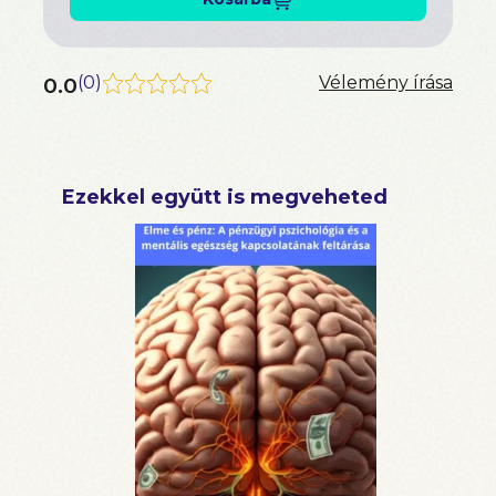
0.0
(
0
)
Vélemény írása
Ezekkel együtt is megveheted