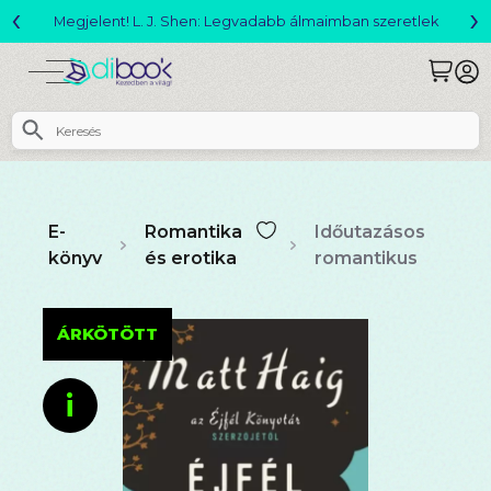
‹
›
Megjelent! L. J. Shen: Legvadabb álmaimban szeretlek
E-
Romantika
Időutazásos
könyv
és erotika
romantikus
ÁRKÖTÖTT
i