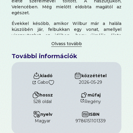
élete szerelmével töltött. A nászútjukon,
Velencében. Még mielőtt eldobta magától az
egészet.
Évekkel később, amikor Wilbur már a halála
küszöbén jár, felbukkan egy vonat, amellyel
visszautazhat az időben, hogy újraélje élete
legfontosabb pillanatait. Hamarosan rájön, mennyi
mindenen változtatott volna… De vajon tényleg túl
késő ehhez?
További információk
Az Éjfél Vonat a csodák és a változások regénye,
egy szerelem és a második lehetőségek története,
kiadó
közzététel
amely az Éjfél Könyvtár világában játszódik.
Gabo
2026-05-29
hossz
műfaj
528 oldal
Regény
nyelv
ISBN
magyar
9786151101339