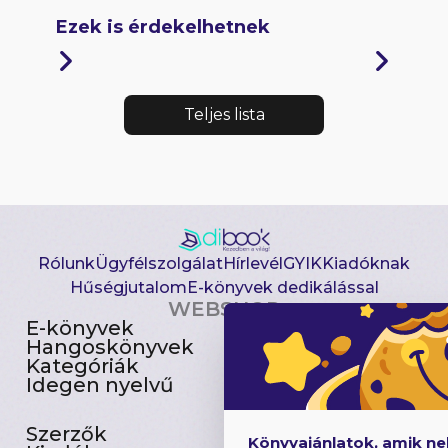
Ezek is érdekelhetnek
Teljes lista
Rólunk
Ügyfélszolgálat
Hírlevél
GYIK
Kiadóknak
Hűségjutalom
E-könyvek dedikálással
WEBSHOP
E-könyvek
Csomagajánlatok
Hangoskönyvek
Akciósak
Kategóriák
Előjegyezhetők
Idegen nyelvű
Újdonságok
Szerzők
Gyerekkönyvek
Könyvajánlatok, amik n