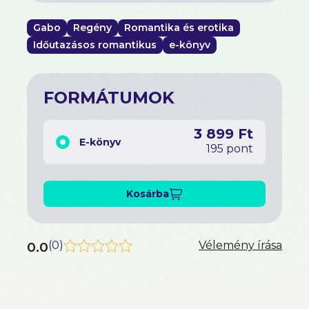
Gabo
Regény
Romantika és erotika
Időutazásos romantikus
e-könyv
FORMÁTUMOK
3 899 Ft
E-könyv
195 pont
Kosárba
0.0
(
0
)
Vélemény írása