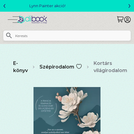
‹
›
Megjelent! L. J. Shen: Legvadabb álmaimban szeretlek
E-
Kortárs
Szépirodalom
könyv
világirodalom