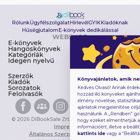
Rólunk
Ügyfélszolgálat
Hírlevél
GYIK
Kiadóknak
Hűségjutalom
E-könyvek dedikálással
WEBSHOP
E-könyvek
Csomagajánlatok
Hangoskönyvek
Akciósak
Kategóriák
Előjegyezhetők
Idegen nyelvű
Újdonságok
Szerzők
Gyerekkönyvek
Könyvajánlatok, amik n
Kiadók
Heti toplista
Sorozatok
Ajándékutalvány
Kedves Olvasó! Annak érdek
Felolvasók
Blog
hozzád illő könyveket ajánlha
élmény növelése, statisztika
ajánlatok megjelenítése céljá
használunk. A „Rendben” go
© 2026 DiBookSale Zrt. Minden jog fenntartva.
hogy ezeket elmenthetjük 
Impresszum
információért, illetve a beál
kattints ide
vagy a “Beállít
Általános Szerződési Feltételek