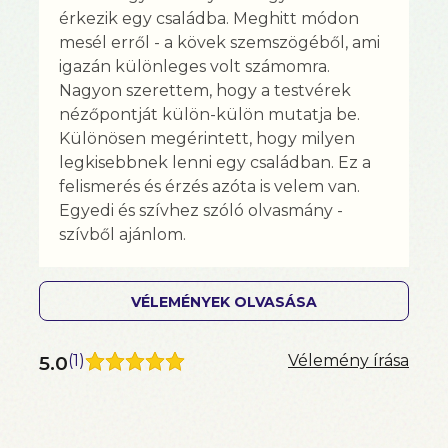
érkezik egy családba. Meghitt módon
mesél erről - a kövek szemszögéből, ami
igazán különleges volt számomra.
Nagyon szerettem, hogy a testvérek
nézőpontját külön-külön mutatja be.
Különösen megérintett, hogy milyen
legkisebbnek lenni egy családban. Ez a
felismerés és érzés azóta is velem van.
Egyedi és szívhez szóló olvasmány -
szívből ajánlom.
VÉLEMÉNYEK OLVASÁSA
5.0
(
1
)
Vélemény írása