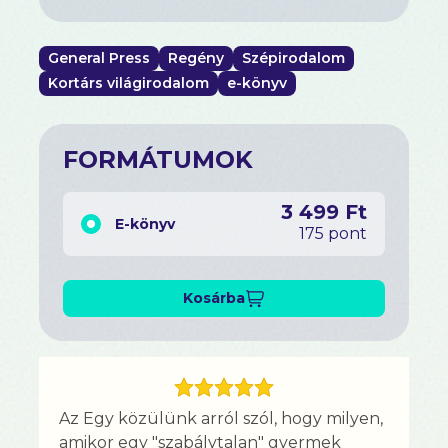
General Press
Regény
Szépirodalom
Kortárs világirodalom
e-könyv
FORMÁTUMOK
3 499 Ft
E-könyv
175 pont
Kosárba
Az Egy közülünk arról szól, hogy milyen,
amikor egy "szabálytalan" gyermek