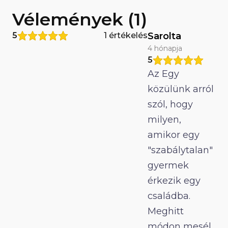
Vélemények (1)
5
1 értékelés
Sarolta
4 hónapja
5
Az Egy
közülünk arról
szól, hogy
milyen,
amikor egy
"szabálytalan"
gyermek
érkezik egy
családba.
Meghitt
módon mesél