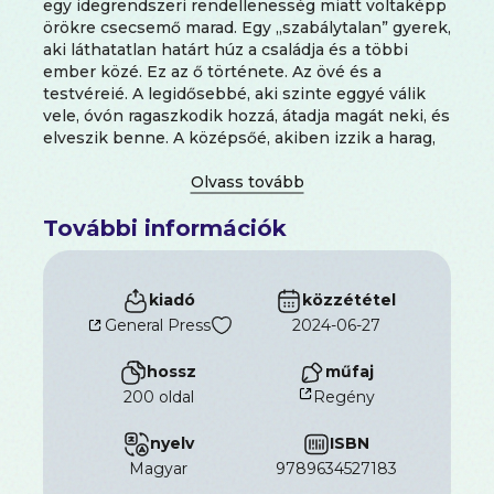
egy idegrendszeri rendellenesség miatt voltaképp
örökre csecsemő marad. Egy „szabálytalan” gyerek,
aki láthatatlan határt húz a családja és a többi
ember közé. Ez az ő története. Az övé és a
testvéreié. A legidősebbé, aki szinte eggyé válik
vele, óvón ragaszkodik hozzá, átadja magát neki, és
elveszik benne. A középsőé, akiben izzik a harag,
és aki teljesen elutasítja a gyereket, ám amikor
szükség van rá, mindent megtesz, hogy
megmentse az összeomlás szélén lévő családját.
További információk
És a legfiatalabbé, aki a család szellemeinek
árnyékában él, mégis az újjászületést és a
megbékélést hordozza.
kiadó
közzététel
General Press
2024-06-27
hossz
műfaj
200 oldal
Regény
nyelv
ISBN
magyar
9789634527183