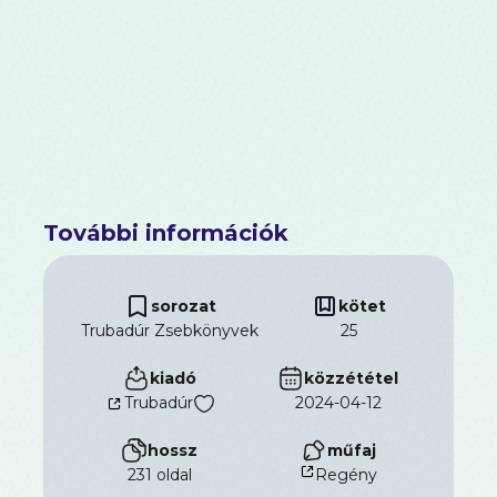
További információk
sorozat
kötet
Trubadúr Zsebkönyvek
25
kiadó
közzététel
Trubadúr
2024-04-12
hossz
műfaj
231 oldal
Regény