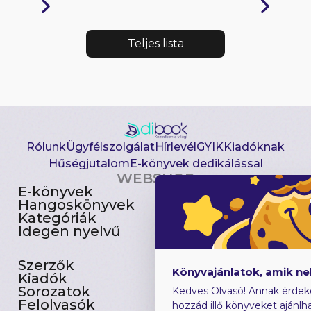
Teljes lista
Rólunk
Ügyfélszolgálat
Hírlevél
GYIK
Kiadóknak
Hűségjutalom
E-könyvek dedikálással
WEBSHOP
E-könyvek
Csomagajánlatok
Hangoskönyvek
Akciósak
Kategóriák
Előjegyezhetők
Idegen nyelvű
Újdonságok
Szerzők
Gyerekkönyvek
Könyvajánlatok, amik n
Kiadók
Heti toplista
Sorozatok
Ajándékutalvány
Kedves Olvasó! Annak érdek
Felolvasók
Blog
hozzád illő könyveket ajánlha