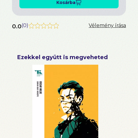
Kosárba
0.0
(
0
)
Vélemény írása
Ezekkel együtt is megveheted