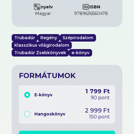
nyelv
ISBN
magyar
9789636560478
Trubadúr
Regény
Szépirodalom
Klasszikus világirodalom
Trubadúr Zsebkönyvek
e-könyv
FORMÁTUMOK
1 799 Ft
E-könyv
90 pont
2 999 Ft
Hangoskönyv
150 pont