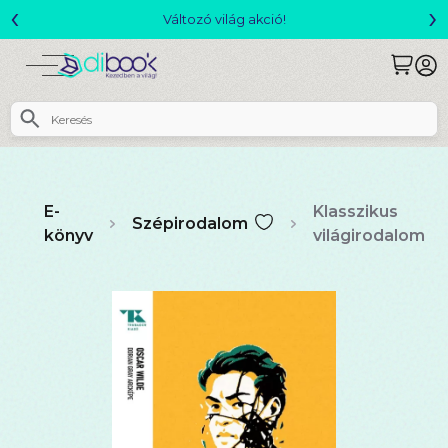
‹
›
Változó világ akció!
E-
Klasszikus
Szépirodalom
könyv
világirodalom