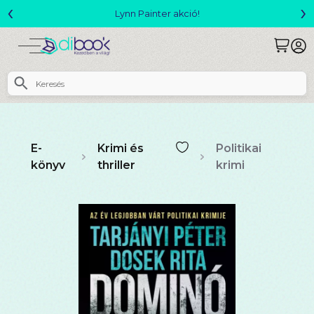
‹
›
Megjelent! L. J. Shen: Legvadabb álmaimban szeretlek
E-
Krimi és
Politikai
könyv
thriller
krimi