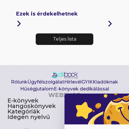
Ezek is érdekelhetnek
Teljes lista
Rólunk
Ügyfélszolgálat
Hírlevél
GYIK
Kiadóknak
Hűségjutalom
E-könyvek dedikálással
WEBSHOP
E-könyvek
Csomagajánlatok
Hangoskönyvek
Akciósak
Kategóriák
Előjegyezhetők
Idegen nyelvű
Újdonságok