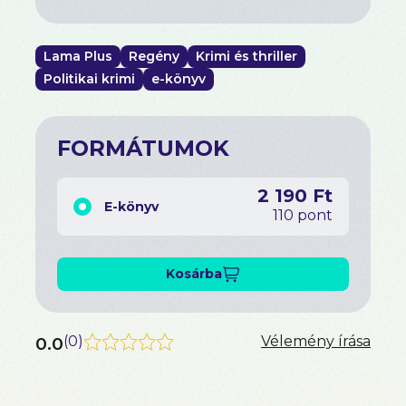
Lama Plus
Regény
Krimi és thriller
Politikai krimi
e-könyv
FORMÁTUMOK
2 190 Ft
E-könyv
110 pont
Kosárba
0.0
(
0
)
Vélemény írása