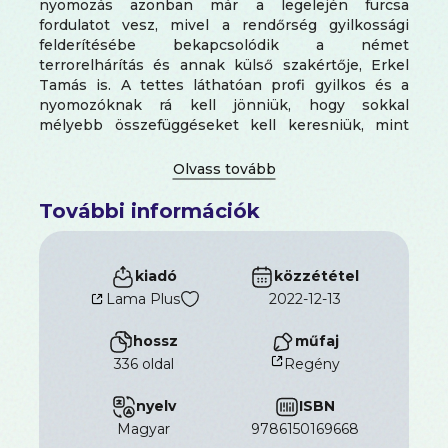
nyomozás azonban már a legelején furcsa
fordulatot vesz, mivel a rendőrség gyilkossági
felderítésébe bekapcsolódik a német
terrorelhárítás és annak külső szakértője, Erkel
Tamás is. A tettes láthatóan profi gyilkos és a
nyomozóknak rá kell jönniük, hogy sokkal
mélyebb összefüggéseket kell keresniük, mint
ahogy gondolták.
Egymásnak ellentmondó nyomok, súlyos titkok és
kilátástalan versenyfutás kezdődik az idővel, mire
felismerik, hogy saját kezükbe kell venniük a
További információk
megoldást. Ki az igazi felelős, aki rávesz egy
embert a gyilkolásra, vagy aki megteszi azt?
Mit tehetünk, ha látjuk, hogy egy cselekvés
kiadó
közzététel
megállíthatatlan dominóeffektusként láncreakciót
Lama Plus
2022-12-13
indít el, amibe beleremeghet egész Európa?
hossz
műfaj
336 oldal
Regény
nyelv
ISBN
magyar
9786150169668